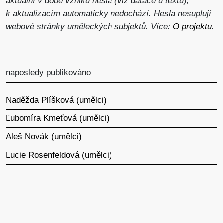
aktuální v době vzniku hesla (viz datace u textu),
k aktualizacím automaticky nedochází. Hesla nesuplují
webové stránky uměleckých subjektů. Více:
O projektu
.
naposledy publikováno
Naděžda Plíšková (umělci)
Ľubomíra Kmeťová (umělci)
Aleš Novák (umělci)
Lucie Rosenfeldová (umělci)