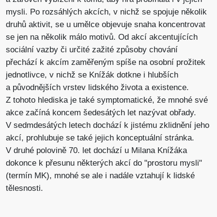
mysli. Po rozsáhlých akcích, v nichž se spojuje několik
druhů aktivit, se u umělce objevuje snaha koncentrovat
se jen na několik málo motivů. Od akcí akcentujících
sociální vazby či určité zažité způsoby chování
přechází k akcím zaměřeným spíše na osobní prožitek
jednotlivce, v nichž se Knížák dotkne i hlubších
a původnějších vrstev lidského života a existence.
Z tohoto hlediska je také symptomatické, že mnohé své
akce začíná koncem šedesátých let nazývat obřady.
V sedmdesátých letech dochází k jistému zklidnění jeho
akcí, prohlubuje se také jejich konceptuální stránka.
V druhé polovině 70. let dochází u Milana Knížáka
dokonce k přesunu některých akcí do "prostoru mysli"
(termín MK), mnohé se ale i nadále vztahují k lidské
tělesnosti.