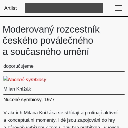
Artlist
Moderovaný rozcestník
českého poválečného
a současného umění
doporučujeme
Milan Knížák
Nucené symbiosy, 1977
V akcích Milana Knížáka se střídají a prolínají aktivní
a konceptuální momenty, lidé jsou zapojováni do hry
a zároveň vybízeni k tomu, aby hra probíhala i v jejich