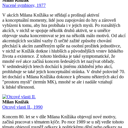
Milan Knížák
Nucené symbiosy, 1977
V akcích Milana Knížáka se střídají a prolínají aktivní
a konceptuální momenty, lidé jsou zapojováni do hry a zároveň
vybízeni k tomu, aby hra probíhala i v jejich mysli. Po rozsáhlých
akcích, v nichž se spojuje několik druhů aktivit, se u umělce
objevuje snaha koncentrovat se jen na několik málo motivů. Od akcí
akcentujících sociální vazby či určité zažité způsoby chování
přechází k akcím zaměřeným spíše na osobní prožitek jednotlivce,
v nichž se Knížák dotkne i hlubších a původnějších vrstev lidského
života a existence. Z tohoto hlediska je také symptomatické, že
mnohé své akce začíná koncem šedesátých let nazývat obřady.
V sedmdesátých letech dochází k jistému zklidnění jeho akcí,
prohlubuje se také jejich konceptuální stránka. V druhé polovině 70.
let dochází u Milana Knížáka dokonce k přesunu některých akcí do
"prostoru mysli" (termín MK), mnohé se ale i nadále vztahují
k lidské tělesnosti.
Milan Knížák
Otcové vlasti II., 1990
Koncem 80. let se v díle Milana Knížáka objevují nové motivy,
začíná pracovat s tématem kýče. Po roce 1989 se u něj vedle tohoto
tématu objevují rovněž odkazy k politickému dění nebo odkazy na