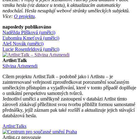
vzniku hesla (viz datace u textu), k aktualizacím automaticky
nedochází. Hesla nesuplují webové stránky uměleckých subjektů.
Více:
O projektu
.
naposledy publikováno
Naděžda Plíšková (umělci)
Ľubomíra Kmeťová (umělci)
Aleš Novák (umělci)
Lucie Rosenfeldová (umělci)
Artlist:Talk
Silvina Arismendi
Cílem projektu Artlist:
Talk
– podobně jako i Artlistu – je
zainteresované veřejnosti zprostředkovat porozumění současným
uměleckým přístupům a vyjadřování, které v tomto případě doplňuje
o unikátní perspektivu samotných tvůrců.
Jednotliví umělci a umělkyně zastoupení v databázi Artlist tímto
zároveň získávají příležitost svou tvorbu přiblížit formou samostatné
přednášky, jejíž záznam pak také rozšíří a aktualizuje jejich stávající
databázová hesla.
Artlist:Talks
Artlist.cz provozuje