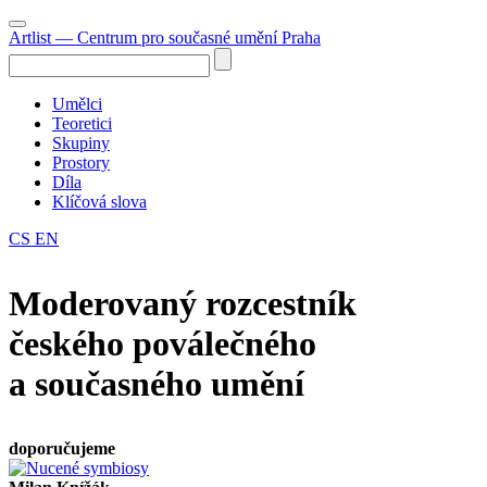
Artlist
— Centrum pro současné umění Praha
Umělci
Teoretici
Skupiny
Prostory
Díla
Klíčová slova
CS
EN
Moderovaný rozcestník
českého poválečného
a současného umění
doporučujeme