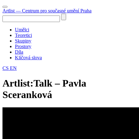
Artlist
— Centrum pro současné umění Praha
Umělci
Teoretici
Skupiny
Prostory
Díla
Klíčová slova
CS
EN
Artlist:Talk – Pavla
Sceranková