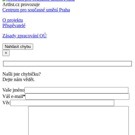
Artlist.cz provozuje
Centrum pro současné umění Praha
O projektu
Přispěvatelé
Zásady zpracování OÚ
Nahlásit chybu
×
Našli jste chybičku?
Dejte nám vědět.
Vaše jméno
Váš e-mail
*
Věc