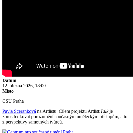
Datum
12. března 2026, 18:00
Místo
CSU Praha
Pavla Sceranková
na Artlistu. Cílem projektu Artlist:
Talk
je
zprostředkovat porozumění současným uměleckým přístupům, a to
z perspektivy samotných tvůrců.