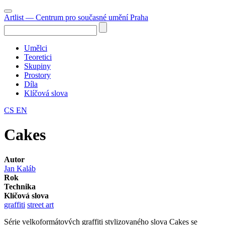
Artlist
— Centrum pro současné umění Praha
Umělci
Teoretici
Skupiny
Prostory
Díla
Klíčová slova
CS
EN
Cakes
Autor
Jan Kaláb
Rok
Technika
Klíčová slova
graffiti
street art
Série velkoformátových graffiti stylizovaného slova Cakes se