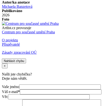
Autor/ka anotace
Michaela Banzetová
Publikováno
2026
Foto
Artlist.cz provozuje
Centrum pro současné umění Praha
O projektu
Přispěvatelé
Zásady zpracování OÚ
Nahlásit chybu
×
Našli jste chybičku?
Dejte nám vědět.
Vaše jméno
Váš e-mail
*
Věc