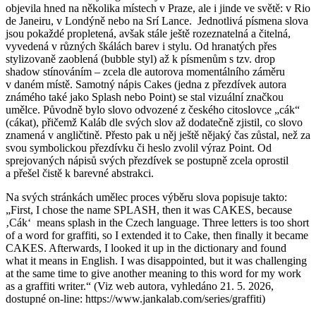
objevila hned na několika místech v Praze, ale i jinde ve světě: v Rio
de Janeiru, v Londýně nebo na Srí Lance. Jednotlivá písmena slova
jsou pokaždé propletená, avšak stále ještě rozeznatelná a čitelná,
vyvedená v různých škálách barev i stylu. Od hranatých přes
stylizovaně zaoblená (bubble styl) až k písmenům s tzv. drop
shadow stínováním – zcela dle autorova momentálního záměru
v daném místě. Samotný nápis Cakes (jedna z přezdívek autora
známého také jako Splash nebo Point) se stal vizuální značkou
umělce. Původně bylo slovo odvozené z českého citoslovce „cák“
(cákat), přičemž Kaláb dle svých slov až dodatečně zjistil, co slovo
znamená v angličtině. Přesto pak u něj ještě nějaký čas zůstal, než za
svou symbolickou přezdívku či heslo zvolil výraz Point. Od
sprejovaných nápisů svých přezdívek se postupně zcela oprostil
a přešel čistě k barevné abstrakci.
Na svých stránkách umělec proces výběru slova popisuje takto:
„First, I chose the name SPLASH, then it was CAKES, because
‚Cák‘ means splash in the Czech language. Three letters is too short
of a word for graffiti, so I extended it to Cake, then finally it became
CAKES. Afterwards, I looked it up in the dictionary and found
what it means in English. I was disappointed, but it was challenging
at the same time to give another meaning to this word for my work
as a graffiti writer.“ (Viz web autora, vyhledáno 21. 5. 2026,
dostupné on-line: https://www.jankalab.com/series/graffiti)