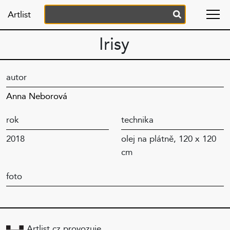
Artlist
Irisy
autor
Anna Neborová
rok
technika
2018
olej na plátně, 120 x 120
cm
foto
Artlist.cz provozuje