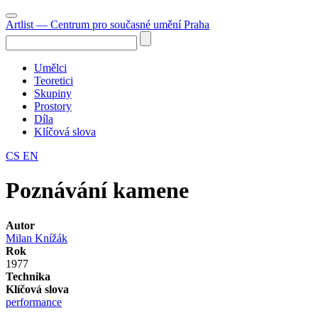
Artlist
— Centrum pro současné umění Praha
Umělci
Teoretici
Skupiny
Prostory
Díla
Klíčová slova
CS
EN
Poznávání kamene
Autor
Milan Knížák
Rok
1977
Technika
Klíčová slova
performance