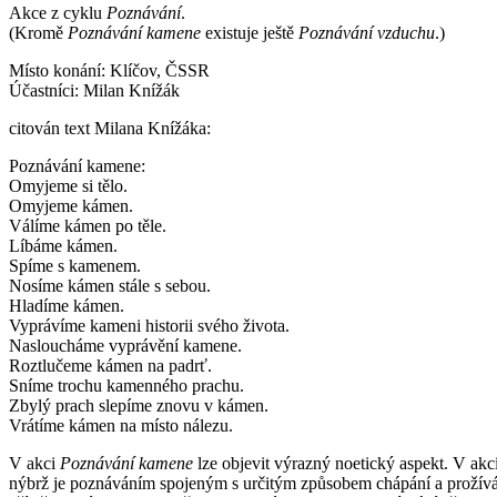
Akce z cyklu
Poznávání
.
(Kromě
Poznávání kamene
existuje ještě
Poznávání vzduchu
.)
Místo konání: Klíčov, ČSSR
Účastníci: Milan Knížák
citován text Milana Knížáka:
Poznávání kamene:
Omyjeme si tělo.
Omyjeme kámen.
Válíme kámen po těle.
Líbáme kámen.
Spíme s kamenem.
Nosíme kámen stále s sebou.
Hladíme kámen.
Vyprávíme kameni historii svého života.
Nasloucháme vyprávění kamene.
Roztlučeme kámen na padrť.
Sníme trochu kamenného prachu.
Zbylý prach slepíme znovu v kámen.
Vrátíme kámen na místo nálezu.
V akci
Poznávání kamene
lze objevit výrazný noetický aspekt. V ak
nýbrž je poznáváním spojeným s určitým způsobem chápání a prožívání a