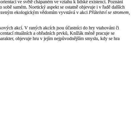
orientaci ve světě chápaném ve vztahu k lidské existenci. Poznání
 sobě samém. Noetický aspekt se ostatně objevuje i v řadě dalších
ymezeným ekologickým vědomím vyvstává v akci
Přátelství se stromem,
kových akcí. V raných akcích jsou účastníci do hry vtahováni či
akcentací rituálních a obřadních prvků, Knížák méně pracuje se
arakter, objevuje hru v jejím nejpůvodnějším smyslu, kdy se hra