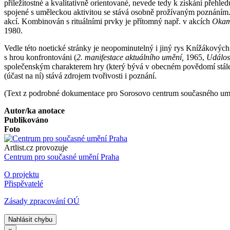
příležitostné a kvalitativně orientované, nevede tedy k získání přeh
spojené s uměleckou aktivitou se stává osobně prožívaným poznáním. 
akcí. Kombinován s rituálními prvky je přítomný např. v akcích
Okam
1980.
Vedle této noetické stránky je neopominutelný i jiný rys Knížákových
s hrou konfrontováni (
2. manifestace aktuálního umění,
1965,
Událos
společenským charakterem hry (který bývá v obecném povědomí stále m
(účast na ní) stává zdrojem tvořivosti i poznání.
(Text z podrobné dokumentace pro Sorosovo centrum současného umě
Autor/ka anotace
Publikováno
Foto
Artlist.cz provozuje
Centrum pro současné umění Praha
O projektu
Přispěvatelé
Zásady zpracování OÚ
Nahlásit chybu