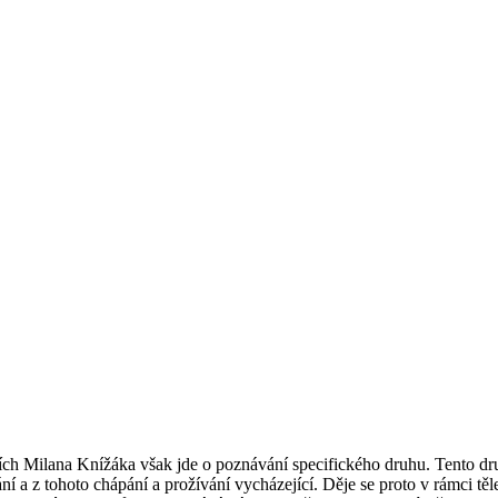
cích Milana Knížáka však jde o poznávání specifického druhu. Tento d
 z tohoto chápání a prožívání vycházející. Děje se proto v rámci tělesn