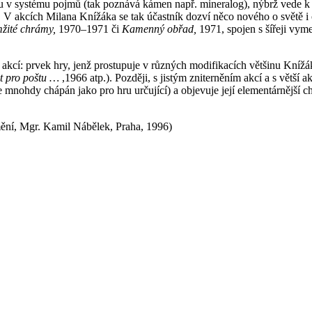
ledu v systému pojmů (tak poznává kámen např. mineralog), nýbrž vede k 
V akcích Milana Knížáka se tak účastník dozví něco nového o světě i o
žité chrámy,
1970–1971 či
Kamenný obřad,
1971, spojen s šířeji v
 akcí: prvek hry, jenž prostupuje v různých modifikacích většinu Knížá
t pro poštu …
,1966 atp.). Později, s jistým zniterněním akcí a s větší 
nohdy chápán jako pro hru určující) a objevuje její elementárnější ch
ní, Mgr. Kamil Nábělek, Praha, 1996)