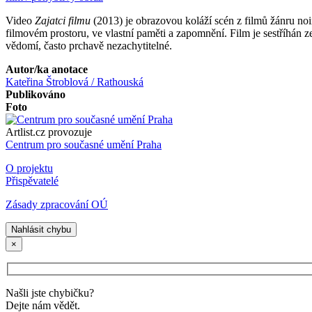
Video
Zajatci filmu
(2013) je obrazovou koláží scén z filmů žánru noi
filmovém prostoru, ve vlastní paměti a zapomnění. Film je sestříhán 
vědomí, často prchavě nezachytitelné.
Autor/ka anotace
Kateřina Štroblová / Rathouská
Publikováno
Foto
Artlist.cz provozuje
Centrum pro současné umění Praha
O projektu
Přispěvatelé
Zásady zpracování OÚ
Nahlásit chybu
×
Našli jste chybičku?
Dejte nám vědět.