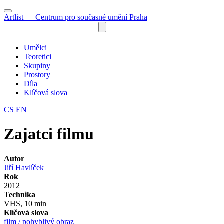
Artlist
— Centrum pro současné umění Praha
Umělci
Teoretici
Skupiny
Prostory
Díla
Klíčová slova
CS
EN
Zajatci filmu
Autor
Jiří Havlíček
Rok
2012
Technika
VHS, 10 min
Klíčová slova
film / pohyblivý obraz