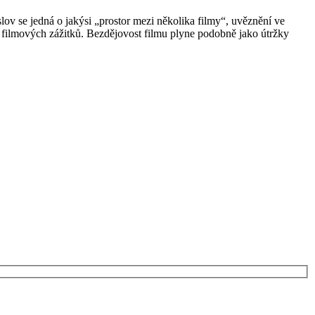
lov se jedná o jakýsi „prostor mezi několika filmy“, uvěznění ve
ty filmových zážitků. Bezdějovost filmu plyne podobně jako útržky