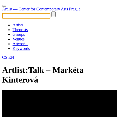
Artlist
— Center for Contemporary Arts Prague
Artists
Theorists
Groups
Venues
Artworks
Keywords
CS
EN
Artlist:Talk – Markéta
Kinterová