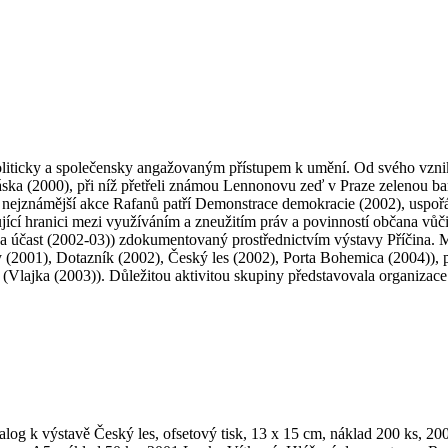
oliticky a společensky angažovaným přístupem k umění. Od svého vznik
Láska (2000), při níž přetřeli známou Lennonovu zeď v Praze zelenou b
zi nejznámější akce Rafanů patří Demonstrace demokracie (2002), uspoř
tující hranici mezi využíváním a zneužitím práv a povinností občana vů
a účast (2002-03)) zdokumentovaný prostřednictvím výstavy Příčina. M
 (2001), Dotazník (2002), Český les (2002), Porta Bohemica (2004)), 
ě (Vlajka (2003)). Důležitou aktivitou skupiny představovala organiza
og k výstavě Český les, ofsetový tisk, 13 x 15 cm, náklad 200 ks, 20