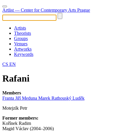
Artlist
— Center for Contemporary Arts Prague
Artists
Theorists
Groups
Venues
Artworks
Keywords
CS
EN
Rafani
Members
Franta Jiří
Meduna Marek
Rathouský Luděk
Motejzík Petr
Former members:
Kořínek Radim
Magid Václav (2004–2006)