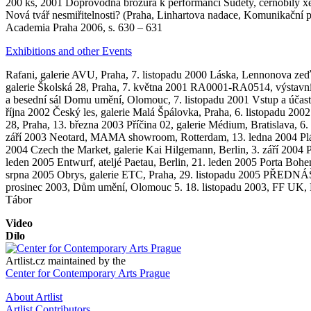
200 ks, 2001 Doprovodná brožura k performanci Sudety, černobílý xe
Nová tvář nesmiřitelnosti? (Praha, Linhartova nadace, Komunikační p
Academia Praha 2006, s. 630 – 631
Exhibitions and other Events
Rafani, galerie AVU, Praha, 7. listopadu 2000 Láska, Lennonova zeď,
galerie Školská 28, Praha, 7. května 2001 RA0001-RA0514, výstavní 
a besední sál Domu umění, Olomouc, 7. listopadu 2001 Vstup a účast
října 2002 Český les, galerie Malá Špálovka, Praha, 6. listopadu 20
28, Praha, 13. března 2003 Příčina 02, galerie Médium, Bratislava, 6
září 2003 Neotard, MAMA showroom, Rotterdam, 13. ledna 2004 Plán (P
2004 Czech the Market, galerie Kai Hilgemann, Berlin, 3. září 2004 P
leden 2005 Entwurf, ateljé Paetau, Berlin, 21. leden 2005 Porta Bohem
srpna 2005 Obrys, galerie ETC, Praha, 29. listopadu 2005 PŘEDNÁŠK
prosinec 2003, Dům umění, Olomouc 5. 18. listopadu 2003, FF UK, Pr
Tábor
Video
Dílo
Artlist.cz maintained by the
Center for Contemporary Arts Prague
About Artlist
Artlist Contributors