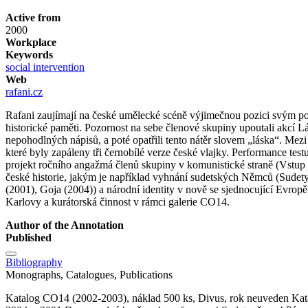
Active from
2000
Workplace
Keywords
social intervention
Web
rafani.cz
Rafani zaujímají na české umělecké scéně výjimečnou pozici svým p
historické paměti. Pozornost na sebe členové skupiny upoutali akcí 
nepohodlných nápisů, a poté opatřili tento nátěr slovem „láska“. Me
které byly zapáleny tři černobílé verze české vlajky. Performance tes
projekt ročního angažmá členů skupiny v komunistické straně (Vstup 
české historie, jakým je například vyhnání sudetských Němců (Sudety
(2001), Goja (2004)) a národní identity v nově se sjednocující Evrop
Karlovy a kurátorská činnost v rámci galerie CO14.
Author of the Annotation
Published
Bibliography
Monographs, Catalogues, Publications
Katalog CO14 (2002-2003), náklad 500 ks, Divus, rok neuveden Katal