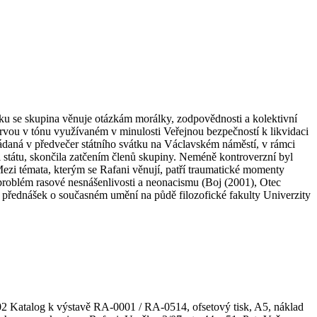
u se skupina věnuje otázkám morálky, zodpovědnosti a kolektivní
arvou v tónu využívaném v minulosti Veřejnou bezpečností k likvidaci
ádaná v předvečer státního svátku na Václavském náměstí, v rámci
či státu, skončila zatčením členů skupiny. Neméně kontroverzní byl
ezi témata, kterým se Rafani věnují, patří traumatické momenty
problém rasové nesnášenlivosti a neonacismu (Boj (2001), Otec
ce přednášek o současném umění na půdě filozofické fakulty Univerzity
02 Katalog k výstavě RA-0001 / RA-0514, ofsetový tisk, A5, náklad