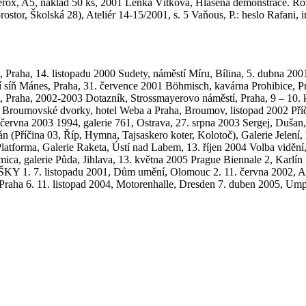
rox, A5, náklad 50 ks, 2001 Lenka Vítková, Hlášená demonstrace. Rozh
rostor, Školská 28), Ateliér 14-15/2001, s. 5 Vaňous, P.: heslo Rafan
 Praha, 14. listopadu 2000 Sudety, náměstí Míru, Bílina, 5. dubna 200
síň Mánes, Praha, 31. července 2001 Böhmisch, kavárna Prohibice, Prah
, Praha, 2002-2003 Dotazník, Strossmayerovo náměstí, Praha, 9 – 10.
02 Broumovské dvorky, hotel Weba a Praha, Broumov, listopad 2002 Příč
. června 2003 1994, galerie 761, Ostrava, 27. srpna 2003 Sergej, Dušan
říčina 03, Říp, Hymna, Tajsaskero koter, Kolotoč), Galerie Jelení, Pr
latforma, Galerie Raketa, Ústí nad Labem, 13. říjen 2004 Volba vidění
ica, galerie Půda, Jihlava, 13. května 2005 Prague Biennale 2, Karlín 
Y 1. 7. listopadu 2001, Dům umění, Olomouc 2. 11. června 2002, Akr
aha 6. 11. listopad 2004, Motorenhalle, Dresden 7. duben 2005, Umpr