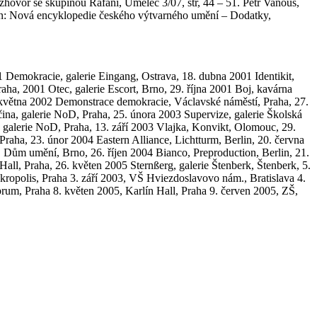
ovor se skupinou Rafani, Umělec 3/07, str, 44 – 51. Petr Vaňous,
i, in: Nová encyklopedie českého výtvarného umění – Dodatky,
1 Demokracie, galerie Eingang, Ostrava, 18. dubna 2001 Identikit,
a, 2001 Otec, galerie Escort, Brno, 29. října 2001 Boj, kavárna
 května 2002 Demonstrace demokracie, Václavské náměstí, Praha, 27.
ina, galerie NoD, Praha, 25. února 2003 Supervize, galerie Školská
, galerie NoD, Praha, 13. září 2003 Vlajka, Konvikt, Olomouc, 29.
aha, 23. únor 2004 Eastern Alliance, Lichtturm, Berlin, 20. června
, Dům umění, Brno, 26. říjen 2004 Bianco, Preproduction, Berlin, 21.
Hall, Praha, 26. květen 2005 Sternßerg, galerie Štenberk, Štenberk, 5.
opolis, Praha 3. září 2003, VŠ Hviezdoslavovo nám., Bratislava 4.
um, Praha 8. květen 2005, Karlín Hall, Praha 9. červen 2005, ZŠ,