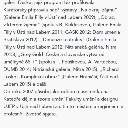
galerii Deska, jejíž program též profilovala.
Kurátorsky připravila např. výstavy „Na okraji zájmu“
(Galerie Emila Filly v Ústí nad Labem 2009), „Obraz,
v kterém žijeme“ (spolu s B. Koklesovou, Galerie Emila
Filly v Ústí nad Labem 2011; GASK 2012; Dom umenia
Bratislava 2012), „Dimenze teatrality“ (Galerie Emila
Filly v Ústí nad Labem 2012; Nitrianská galéria, Nitra
2015), „Grey Gold. České a slovenské výtvarné
umělkyně 65 +“ (spolu s T. Petiškovou, A. Varteckou,
DUMB 2014; Nitrianská galéria, Nitra 2015), „Richard
Loskot: Komplexní obraz“ (Galerie Hraničář, Ústí nad
Labem 2015) a další.
Od roku 2007 působí jako odborná asistentka na
Katedře dějin a teorie umění Fakulty umění a designu
UJEP v Ústí nad Labem a s tímto městem a regionem je
profesně i životně spjata.