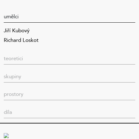
umělci
Jiří Kubový
Richard Loskot
teoretici
skupiny
prostory
díla