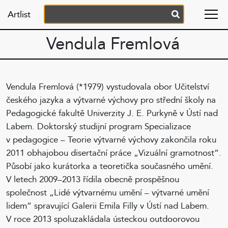
Artlist
Vendula Fremlová
Vendula Fremlová (*1979) vystudovala obor Učitelství
českého jazyka a výtvarné výchovy pro střední školy na
Pedagogické fakultě Univerzity J. E. Purkyně v Ústí nad
Labem. Doktorský studijní program Specializace
v pedagogice – Teorie výtvarné výchovy zakončila roku
2011 obhajobou disertační práce „Vizuální gramotnost“.
Působí jako kurátorka a teoretička současného umění.
V letech 2009–2013 řídila obecně prospěšnou
společnost „Lidé výtvarnému umění – výtvarné umění
lidem“ spravující Galerii Emila Filly v Ústí nad Labem.
V roce 2013 spoluzakládala ústeckou outdoorovou