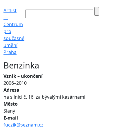
Artlist
—
Centrum
pro
současné
umění
Praha
Benzinka
Vznik – ukončení
2006–2010
Adresa
na silnici č. 16, za bývalými kasárnami
Město
Slaný
E-mail
fuczik@seznam.cz