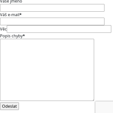
Vaše jméno
Váš e-mail
*
Věc
Popis chyby
*