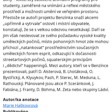
studenty, zaměřené na vnímání a reflexi městského
prostředí a možnosti umění ve veřejném prostoru.
Přestože se autoři projektu Benzínka snaží akcemi
„upřímně a vytrvale“ oslovit i místní obyvatele,
konstatují, že se s velkou odezvou nesetkávají. Daří se
jim však neslevovat ze svého požadavku vysoké kvality
uměleckých počinů, místo pohonných hmot zde mohou
příchozí „natankovat“ prostřednictvím současných
uměleckých forem esprit, odkazující k dočasnosti
streetartových počinů, squaterským principům
i „dědictví“ happeningů. Mezi autory, kteří se v Benzínce
prezentovali, patří D. Alsterová, B. Lhotáková, O.
Bystřický, A. Klyuykov, Pash, P. Sterec, M. Meduna, L.
Rathouský. Plánované jsou akce P. Sceránkové, J.
Fabiána, J. Franty, D. Böhma, M. Zeta nebo skupiny Ládví.
Autor/ka anotace
Marie Haškovcová
Publikováno