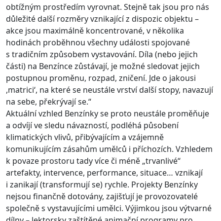
obtížným prostředím vyrovnat. Stejně tak jsou pro nás
důležité další rozměry vznikající z dispozic objektu –
akce jsou maximálně koncentrované, v několika
hodinách proběhnou všechny události spojované
s tradičním způsobem vystavování. Díla (nebo jejich
části) na Benzínce zůstávají, je možné sledovat jejich
postupnou proměnu, rozpad, zničení. Jde o jakousi
,matrici‘, na které se neustále vrství další stopy, navazují
na sebe, překrývají se.“
Aktuální vzhled Benzínky se proto neustále proměňuje
a odvíjí ve sledu návazností, podléhá působení
klimatických vlivů, přibývajícím a vzájemně
komunikujícím zásahům umělců i příchozích. Vzhledem
k povaze prostoru tady více či méně „trvanlivé“
artefakty, intervence, performance, situace… vznikají
i zanikají (transformují se) rychle. Projekty Benzínky
nejsou finančně dotovány, zajišťují je provozovatelé
společně s vystavujícími umělci. Výjimkou jsou výtvarné
dílny – lektorsky zaštítěné animační programy pro