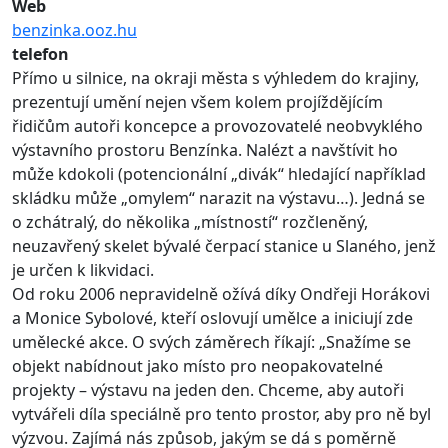
Web
benzinka.ooz.hu
telefon
Přímo u silnice, na okraji města s výhledem do krajiny,
prezentují umění nejen všem kolem projíždějícím
řidičům autoři koncepce a provozovatelé neobvyklého
výstavního prostoru Benzínka. Nalézt a navštívit ho
může kdokoli (potencionální „divák“ hledající například
skládku může „omylem“ narazit na výstavu…). Jedná se
o zchátralý, do několika „místností“ rozčleněný,
neuzavřený skelet bývalé čerpací stanice u Slaného, jenž
je určen k likvidaci.
Od roku 2006 nepravidelně ožívá díky Ondřeji Horákovi
a Monice Sybolové, kteří oslovují umělce a iniciují zde
umělecké akce. O svých záměrech říkají: „Snažíme se
objekt nabídnout jako místo pro neopakovatelné
projekty – výstavu na jeden den. Chceme, aby autoři
vytvářeli díla speciálně pro tento prostor, aby pro ně byl
výzvou. Zajímá nás způsob, jakým se dá s poměrně