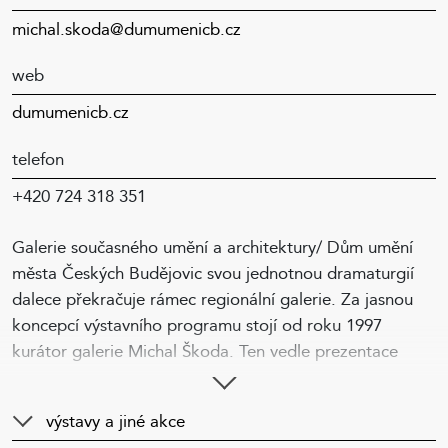
michal.skoda@dumumenicb.cz
web
dumumenicb.cz
telefon
+420 724 318 351
Galerie současného umění a architektury/ Dům umění
města Českých Budějovic svou jednotnou dramaturgií
dalece překračuje rámec regionální galerie. Za jasnou
koncepcí výstavního programu stojí od roku 1997
kurátor galerie Michal Škoda. Ten vedle prezentace
výrazných osobností současné české výtvarné scény
pravidelně představuje zásadní zahraniční umělce,
výstavy a jiné akce
jejichž prezentace v České republice bývá zpravidla