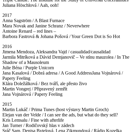
Juliana Höschlová / Aah, ooh!
2017
Anna Sagström / A Blast Furnace
Mara Novak and Janine Schranz / Neverwhere
Antoine Renard – red lines –
Barbora Fastrová & Johana Pošová / Your Green Dot is So Hot
2016
Jimena Mendoza, Aleksandra Vajd / casualidad/causalidad
Jarmila Mitríková a Dávid Demjanovič – Ve stínu mauzolea / In The
Shadow of a Mausoleum
Julie Béna / Purple Unicorn
Jana Kasalová / Dobrá adresa / A Good AddressJana Vojnárová /
Papery Feeling
Klára Doležálková / Bez tváří, ale přesto živo
Martin Vongrej / Připravený zemřít
Jana Vojnárová / Papery Feeling
2015
Martin Lukáč / Prima Tunes (host výstavy Martin Groch)
Elejan van der Velde / I can see the ads, but what do they sell?
Kris Lemsalu / Fine with afterlife
Jan Turner / Rodičovský hlas v zádech
Sráč Sam, Denisa Bytelová, Lena Zikmundová / Rádio Kozelka