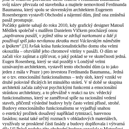
svůj název převzala od stavebníka a majitele nemovitostí Ferdinanda
Baumanna, který spolu se slovenským architektem Eugenem
Rosenbergem vystavěl Obchodní a nájemní dům, jímž ona zmíněná
pasáž prostupuje.
Počátky galerie sahají do roku 2010, kdy grafický designer Matouš
Mědílek společně s malířem Danielem Vlčkem procházejí onou
„
zaplivanou pasáží, v jejímž stínu se zdržují narkomani a lidé ji
používají spíš jako nevítanou zkratku mezi Václavským náměstím
a Ipákem
“.[3] Avšak krása funkcionalistického domu oba velmi
okouzlila – obzvláště jeho chromové vitríny v pasáži. O dům se
začali více zajímat a zjišťovat, o jaký poklad se ve skutečnosti jedná.
Eugen Rosenberg, který se stal později v Londýně velmi
uznávaným architektem, vystavěl tento obchodní dům (a to jako
jeden z mála v Praze ) pro investora Ferdinanda Baumanna,. Jedná
se o tzv. emocionální funkcionalismus – tedy sloh, který vznikl ve
druhé polovině třicátých let minulého století. V té době se skupina
architektů začala zabývat psychickými funkcemi a emocionální
stránkou architektury, a to převážně v reakci na tzv. vědecký
funkcionalismus, který se zaměřoval spíše na racionální vedení
staveb, přičemž výsledné budovy byly často velmi přísné, strohé.
Budovy emocionálního funkcionalismu se vyjadřují snahou
o estetický prožitek dosažený například rytmizací, barevnou
fasádou; nastal také určitý rozmach v obkladových materiálech,
využívaly se prosklené části fasády a budovy doplňovala i výtvarná
díla.[4] Právě podoba této obchodní budovy vyvolala v Matoušovi