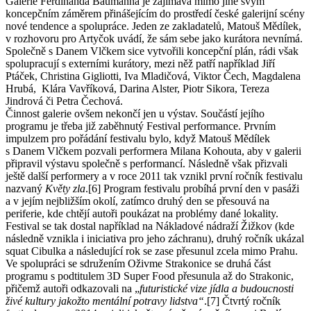
Galerie Ferdinanda Baumanna je zajímavá mimo jiné svým
koncepčním záměrem přinášejícím do prostředí české galerijní scény
nové tendence a spolupráce. Jeden ze zakladatelů, Matouš Mědílek,
v rozhovoru pro Artyčok uvádí, že sám sebe jako kurátora nevnímá.
Společně s Danem Vlčkem sice vytvořili koncepční plán, rádi však
spolupracují s externími kurátory, mezi něž patří například Jiří
Ptáček, Christina Gigliotti, Iva Mladičová, Viktor Čech, Magdalena
Hrubá, Klára Vavříková, Darina Alster, Piotr Sikora, Tereza
Jindrová či Petra Čechová.
Činnost galerie ovšem nekončí jen u výstav. Součástí jejího
programu je třeba již zaběhnutý Festival performance. Prvním
impulzem pro pořádání festivalu bylo, když Matouš Mědílek
s Danem Vlčkem pozvali performera Milana Kohouta, aby v galerii
připravil výstavu společně s performancí. Následně však přizvali
ještě další performery a v roce 2011 tak vznikl první ročník festivalu
nazvaný
Květy zla
.[6] Program festivalu probíhá první den v pasáži
a v jejím nejbližším okolí, zatímco druhý den se přesouvá na
periferie, kde chtějí autoři poukázat na problémy dané lokality.
Festival se tak dostal například na Nákladové nádraží Žižkov (kde
následně vznikla i iniciativa pro jeho záchranu), druhý ročník ukázal
squat Cibulka a následující rok se zase přesunul zcela mimo Prahu.
Ve spolupráci se sdružením Oživme Strakonice se druhá část
programu s podtitulem 3D Super Food přesunula až do Strakonic,
přičemž autoři odkazovali na „
futuristické vize jídla a budoucnosti
živé kultury jakožto mentální potravy lidstva“
.[7] Čtvrtý ročník