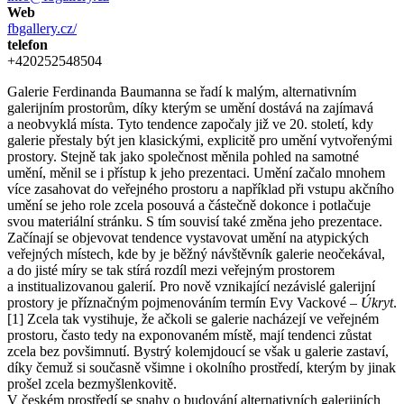
Web
fbgallery.cz/
telefon
+420252548504
Galerie Ferdinanda Baumanna se řadí k malým, alternativním
galerijním prostorům, díky kterým se umění dostává na zajímavá
a neobvyklá místa. Tyto tendence započaly již ve 20. století, kdy
galerie přestaly být jen klasickými, explicitě pro umění vytvořenými
prostory. Stejně tak jako společnost měnila pohled na samotné
umění, měnil se i přístup k jeho prezentaci. Umění začalo mnohem
více zasahovat do veřejného prostoru a například při vstupu akčního
umění se jeho role zcela posouvá a částečně dokonce i potlačuje
svou materiální stránku. S tím souvisí také změna jeho prezentace.
Začínají se objevovat tendence vystavovat umění na atypických
veřejných místech, kde by je běžný návštěvník galerie neočekával,
a do jisté míry se tak stírá rozdíl mezi veřejným prostorem
a institualizovanou galerií. Pro nově vznikající nezávislé galerijní
prostory je příznačným pojmenováním termín Evy Vackové –
Úkryt
.
[1] Zcela tak vystihuje, že ačkoli se galerie nacházejí ve veřejném
prostoru, často tedy na exponovaném místě, mají tendenci zůstat
zcela bez povšimnutí. Bystrý kolemjdoucí se však u galerie zastaví,
díky čemuž si současně všimne i okolního prostředí, kterým by jinak
prošel zcela bezmyšlenkovitě.
V českém prostředí se snahy o budování alternativních galerijních