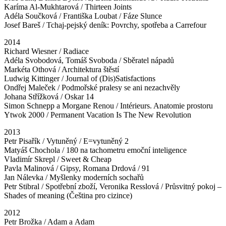
Karíma Al-Mukhtarová / Thirteen Joints
Adéla Součková / Františka Loubat / Fáze Slunce
Josef Bareš / Tchaj-pejský deník: Povrchy, spotřeba a Carrefour
2014
Richard Wiesner / Radiace
Adéla Svobodová, Tomáš Svoboda / Sběratel nápadů
Markéta Othová / Architektura štěstí
Ludwig Kittinger / Journal of (Dis)Satisfactions
Ondřej Maleček / Podmořské pralesy se ani nezachvěly
Johana Střížková / Oskar 14
Simon Schnepp a Morgane Renou / Intérieurs. Anatomie prostoru
Ytwok 2000 / Permanent Vacation Is The New Revolution
2013
Petr Pisařík / Vytuněný / E=vytuněný 2
Matyáš Chochola / 180 na tachometru emoční inteligence
Vladimír Skrepl / Sweet & Cheap
Pavla Malinová / Gipsy, Romana Drdová / 91
Jan Nálevka / Myšlenky moderních sochařů
Petr Stibral / Spotřební zboží, Veronika Resslová / Průsvitný pokoj –
Shades of meaning (Čeština pro cizince)
2012
Petr Brožka / Adam a Adam