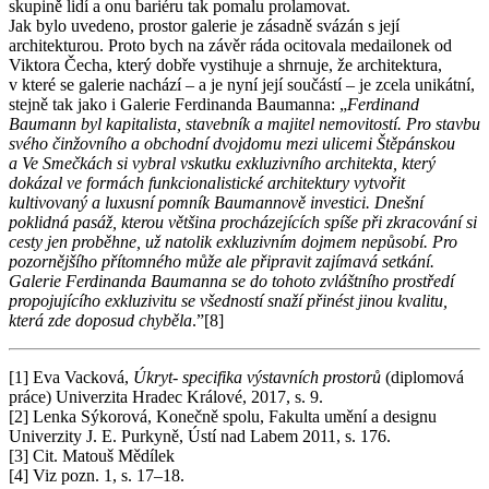
skupině lidí a onu bariéru tak pomalu prolamovat.
Jak bylo uvedeno, prostor galerie je zásadně svázán s její
architekturou. Proto bych na závěr ráda ocitovala medailonek od
Viktora Čecha, který dobře vystihuje a shrnuje, že architektura,
v které se galerie nachází – a je nyní její součástí – je zcela unikátní,
stejně tak jako i Galerie Ferdinanda Baumanna: „
Ferdinand
Baumann byl kapitalista, stavebník a majitel nemovitostí. Pro stavbu
svého činžovního a obchodní dvojdomu mezi ulicemi Štěpánskou
a Ve Smečkách si vybral vskutku exkluzivního architekta, který
dokázal ve formách funkcionalistické architektury vytvořit
kultivovaný a luxusní pomník Baumannově investici. Dnešní
poklidná pasáž, kterou většina procházejících spíše při zkracování si
cesty jen proběhne, už natolik exkluzivním dojmem nepůsobí. Pro
pozornějšího přítomného může ale připravit zajímavá setkání.
Galerie Ferdinanda Baumanna se do tohoto zvláštního prostředí
propojujícího exkluzivitu se všedností snaží přinést jinou kvalitu,
která zde doposud chyběla
.”[8]
[1] Eva Vacková,
Úkryt- specifika výstavních prostorů
(diplomová
práce) Univerzita Hradec Králové, 2017, s. 9.
[2] Lenka Sýkorová, Konečně spolu, Fakulta umění a designu
Univerzity J. E. Purkyně, Ústí nad Labem 2011, s. 176.
[3] Cit. Matouš Mědílek
[4] Viz pozn. 1, s. 17–18.