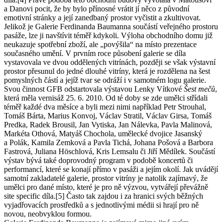
a Danovi pocit, že by bylo přínosné vrátit jí něco z původní
emotivní stránky a její zanedbaný prostor vyčistit a zkultivovat.
Jelikož je Galerie Ferdinanda Baumanna součástí veřejného prostoru
pasáže, lze ji navštívit téměř kdykoli. Výloha obchodního domu již
neukazuje spotřební zboží, ale „povýšila“ na místo prezentace
současného umění. V prvním roce působení galerie se díla
vystavovala ve dvou oddělených vitrínách, později se však výstavní
prostor přesunul do jedné dlouhé vitríny, která je rozdělena na šest
pomyslných částí a jejíž tvar se odráží i v samotném logu galerie.
Svou činnost GFB odstartovala výstavou Lenky Vítkové
Šest mečů
,
která měla vernisáž 25. 6. 2010. Od té doby se zde umělci střídali
téměř každé dva měsíce a byli mezi nimi například Petr Strouhal,
Tomáš Bárta, Marius Konvoj, Václav Stratil, Václav Girsa, Tomáš
Predka, Radek Brousil, Jan Vytiska, Jan Nálevka, Pavla Malinová,
Markéta Othová, Matyáš Chochola, umělecké dvojice Jasanský
a Polák, Kamila Zemková a Pavla Tichá, Johana Pošová a Barbora
Fastrová, Juliana Höschlová, Kris Lemsalu či Jiří Mědílek. Součástí
výstav bývá také doprovodný program v podobě koncertů či
performancí, které se konají přímo v pasáži a jejím okolí. Jak uvádějí
samotní zakladatelé galerie, prostor vitríny je natolik zajímavý, že
umělci pro dané místo, které je pro ně výzvou, vytvářejí převážně
site specific díla.[5] Často tak zajdou i za hranici svých běžných
vyjadřovacích prostředků a s jednotlivými médii si hrají pro ně
novou, neobvyklou formou.