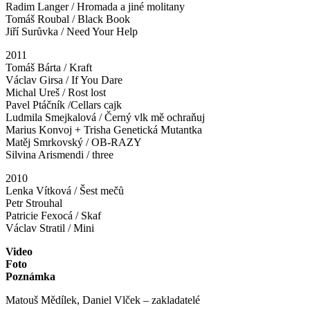
Radim Langer / Hromada a jiné molitany
Tomáš Roubal / Black Book
Jiří Surůvka / Need Your Help
2011
Tomáš Bárta / Kraft
Václav Girsa / If You Dare
Michal Ureš / Rost lost
Pavel Ptáčník /Cellars cajk
Ludmila Smejkalová / Černý vlk mě ochraňuj
Marius Konvoj + Trisha Genetická Mutantka
Matěj Smrkovský / OB-RAZY
Silvina Arismendi / three
2010
Lenka Vítková / Šest mečů
Petr Strouhal
Patricie Fexocá / Skaf
Václav Stratil / Mini
Video
Foto
Poznámka
Matouš Mědílek, Daniel Vlček – zakladatelé