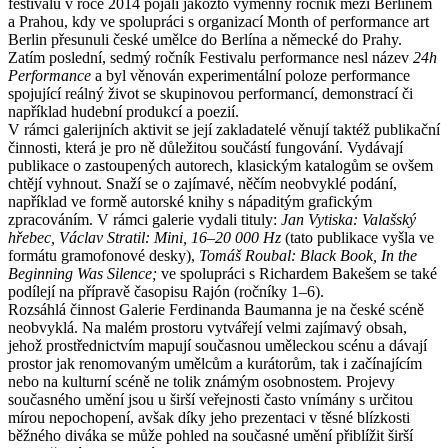
festivalu v roce 2014 pojali jakožto výměnný ročník mezi Berlínem
a Prahou, kdy ve spolupráci s organizací Month of performance art
Berlin přesunuli české umělce do Berlína a německé do Prahy.
Zatím poslední, sedmý ročník Festivalu performance nesl název
24h
Performance
a byl věnován experimentální poloze performance
spojující reálný život se skupinovou performancí, demonstrací či
například hudební produkcí a poezií.
V rámci galerijních aktivit se její zakladatelé věnují taktéž publikační
činnosti, která je pro ně důležitou součástí fungování. Vydávají
publikace o zastoupených autorech, klasickým katalogům se ovšem
chtějí vyhnout. Snaží se o zajímavé, něčím neobvyklé podání,
například ve formě autorské knihy s nápaditým grafickým
zpracováním. V rámci galerie vydali tituly:
Jan Vytiska: Valašský
hřebec, Václav Stratil: Mini, 16–20 000 Hz
(tato publikace vyšla ve
formátu gramofonové desky),
Tomáš Roubal: Black Book, In the
Beginning Was Silence;
ve spolupráci s Richardem Bakešem se také
podílejí na přípravě časopisu Rajón (ročníky 1–6).
Rozsáhlá činnost Galerie Ferdinanda Baumanna je na české scéně
neobvyklá. Na malém prostoru vytvářejí velmi zajímavý obsah,
jehož prostřednictvím mapují současnou uměleckou scénu a dávají
prostor jak renomovaným umělcům a kurátorům, tak i začínajícím
nebo na kulturní scéně ne tolik známým osobnostem. Projevy
současného umění jsou u širší veřejnosti často vnímány s určitou
mírou nepochopení, avšak díky jeho prezentaci v těsné blízkosti
běžného diváka se může pohled na současné umění přiblížit širší