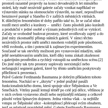
prostorů razantně projevily na konci devadesátých let minulého
století, kdy malé nezávislé galerie začaly vznikat například ve
výstavním stánku na olomouckém výstavišti, na staré, nepoužívané
benzinové pumpě u Slaného či v zašlých městských vitrínách.
K důležitým fenoménům té doby patřilo také to, že se začal stírat
rozdíl mezi umělci a kurátory – umělci často působili jako kurátoři
a produkční v jedné osobě a význam jednotlivých rolí se vytrácel.
Začaly se svobodně budovat prostory, které uvolňovaly zajetý a do
jisté míry zkostnatělý přístup státních galerií. V rámci těchto
nezávislých prostor měli umělci mnohem volnější pole působnosti,
větší svobodu, a tím i potenciál k zajímavým experimentům.
Současně se tak otevřely možnosti pro vystavování mladým, stále
ještě neetablovaným umělcům, kteří díky tomu získali zkušenost
s galerijním prostředím a rychleji vstoupili na uměleckou scénu.[2]
Do jisté míry tak tyto prostory suplovaly neexistující nebo
nefungující segment galerií, které by těmto umělcům poskytovaly
příležitost k prezentaci.
Právě Galerie Ferdinanda Baumanna je dobrým příkladem tohoto
fenoménu. Nachází se v „úkrytu“ v jedné pražské pasáži
funkcionalistického domu, která spojuje ulice Štěpánskou a Ve
Smečkách. Vitríny pasáž lemují téměř po celé její délce, většinou je
v nich ovšem vystaveno zboží nebo nejrůznější reklamy a celkově
působí velmi špinavým dojmem. Jedna vitrína však – ta nejblíže
vstupu ze Štěpánské ulice –kolemjdoucí překvapí svým obsahem,
jenž se relativně pravidelně mění. Galerie Ferdinanda Baumanna