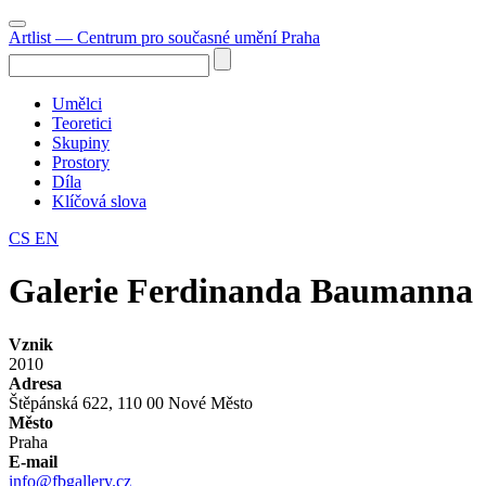
Artlist
— Centrum pro současné umění Praha
Umělci
Teoretici
Skupiny
Prostory
Díla
Klíčová slova
CS
EN
Galerie Ferdinanda Baumanna
Vznik
2010
Adresa
Štěpánská 622, 110 00 Nové Město
Město
Praha
E-mail
info@fbgallery.cz