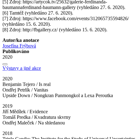
[5] Zdroj: https://artycok.tv/25632/galerie-ferdinanda-
baumannaferdinand-baumann-gallery (vyhledáno 27. 6. 2020).
[6] Tamtéž (vyhledáno 27. 6. 2020).
[7] Zdroj: https://www.facebook.com/events/312065735594826/
(vyhledáno 15. 6. 2020).
[8] Zdroj: http://fbgallery.cz/ (vyhledáno 15. 6. 2020).
Autor/ka anotace
Josefína Frýbová
Publikováno
2020
Výstavy a jiné akce
2020
Benjamin Tejero / Is real
Ondřej Petrlík / Vanitas
Upside Down / Nongkran Panmongkol a Lexa Peroutka
2019
Jiří Mědílek / Evidence
Tomáš Predka / Kvadratura skvrny
Ondřej Maleček / Na shledanou
2018
Triple Candie: The Institute for the Study of Universal Uncertainties