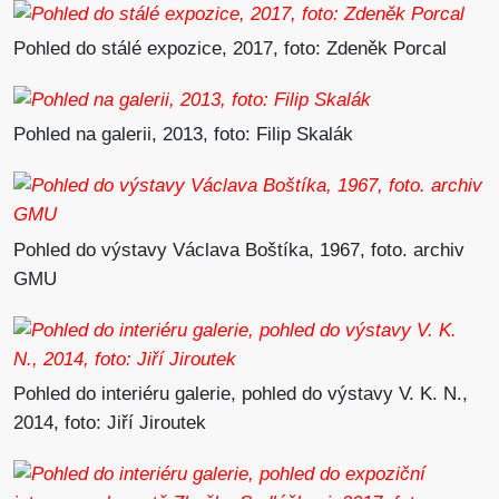
získané peníze rozvíjet sbírku moderního umění,
a podpořit tak mladé tvůrce v jejich práci. Vzhledem
Pohled do stálé expozice, 2017, foto: Zdeněk Porcal
k překotným událostem první poloviny 20. století však
jeho přání zůstalo nenaplněno. V první polovině 20.
století se roudnická sbírka rozrůstala jen příležitostně.
Pohled na galerii, 2013, foto: Filip Skalák
Nezbytnou péči o ni zajišťovalo kuratorium. První
možnost seznámit se s ní měli obyvatelé Roudnice
v roce 1913. Od té doby byla – vyjma válečných let, kdy
byla svěšena a uložena na bezpečném místě – trvale
Pohled do výstavy Václava Boštíka, 1967, foto. archiv
přístupná veřejnosti. Dlouhá léta však hledala vhodné
GMU
prostory pro trvalou prezentaci.
Počátky Galerie moderního umění jako muzejní instituce
V 50. letech přišel do Roudnice nad Labem historik
umění Miloš Saxl (1921–1992) – jeden z iniciátorů
Pohled do interiéru galerie, pohled do výstavy V. K. N.,
vzniku roudnické galerie jakožto odborné muzejní
2014, foto: Jiří Jiroutek
instituce a od roku 1959 také její první ředitel. Společně
s architektem Pavlem Mošťákem z památkového ústavu
pro potřeby sbírky získal objekt barokní jízdárny