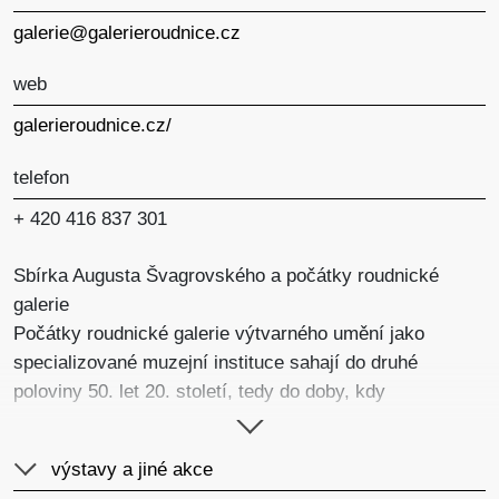
galerie@galerieroudnice.cz
web
galerieroudnice.cz/
telefon
+ 420 416 837 301
Sbírka Augusta Švagrovského a počátky roudnické
galerie
Počátky roudnické galerie výtvarného umění jako
specializované muzejní instituce sahají do druhé
poloviny 50. let 20. století, tedy do doby, kdy
v tehdejším Československu vznikala síť regionálních
galerií – odborně vedených muzeí umění. Historie
výstavy a jiné akce
roudnické sbírky však sahá mnohem hlouběji do