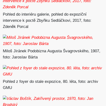
v areálu roudnického zámku. V roce 1961 začala
rozsáhlá adaptace budovy. Někdejší jízdárna byla
Pohled do interiéru galerie, pohled do expoziční
přebudována na moderní výstavní síň. Objekt byl
intervence k poctě Zbyňku Sedláčkovi, 2017, foto:
rozdělen na dvě části – vstupní foyer, využívané jako
Zdeněk Porcal
recepce a dnes také jako komorní výstavní prostor,
a výstavní sál určený pro prezentaci stálé expozice
a krátkodobých výstav.
Paralelně s adaptací budovy rozšiřoval Saxl stávající
Miloš Jiránek Podobizna Augusta Švagrovského, 1907,
sbírkový fond o nové akvizice. Usiloval o to, aby sbírka
foto: Jaroslav Bárta
reflektovala umělecké projevy dokládající dynamické
dění v umění první poloviny 20. století i aktuální
výtvarné projevy. Sbírka se do roku 1965 rozrostla na
bezmála tisícovku uměleckých děl, k nejvýznamnějším
Pohled z foyer do stale expozice, 80. léta, foto: archiv
ziskům patřila plátna Antonína Procházky, Josefa
GMU
Čapka, Jana Zrzavého, Františka Muziky či Mikuláše
Medka. Do stálé expozice Saxl vybral reprezentativní
průřez mapující vývoj malířství první poloviny 20. století