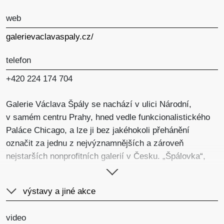
web
galerievaclavaspaly.cz/
telefon
+420 224 174 704
Galerie Václava Špály se nachází v ulici Národní,
v samém centru Prahy, hned vedle funkcionalistického
Paláce Chicago, a lze ji bez jakéhokoli přehánění
označit za jednu z nejvýznamnějších a zároveň
nejstarších nonprofitních galerií v Česku. „Špálovka“,
jak se galerii přezdívá, ze své symbolické funkce čerpá
dodnes – formována byla progresivními osobnostmi
výstavy a jiné akce
české výtvarné scény, zejména Jindřichem
Chalupeckým v 60. letech minulého století
video
a v porevolučních letech pak Jaroslavem Krbůškem.