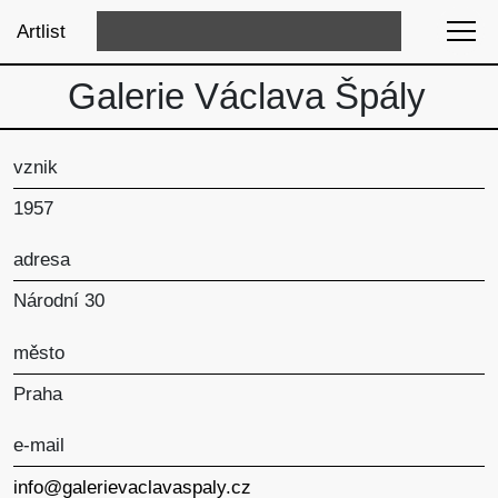
Artlist
Galerie Václava Špály
vznik
1957
adresa
Národní 30
město
Praha
e-mail
info@galerievaclavaspaly.cz