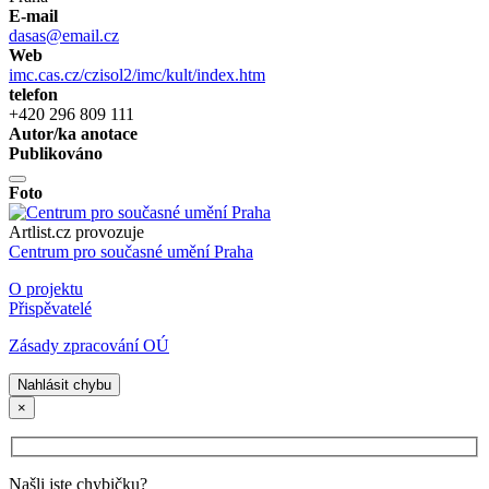
E-mail
dasas@email.cz
Web
imc.cas.cz/czisol2/imc/kult/index.htm
telefon
+420 296 809 111
Autor/ka anotace
Publikováno
Foto
Artlist.cz provozuje
Centrum pro současné umění Praha
O projektu
Přispěvatelé
Zásady zpracování OÚ
Nahlásit chybu
×
Našli jste chybičku?