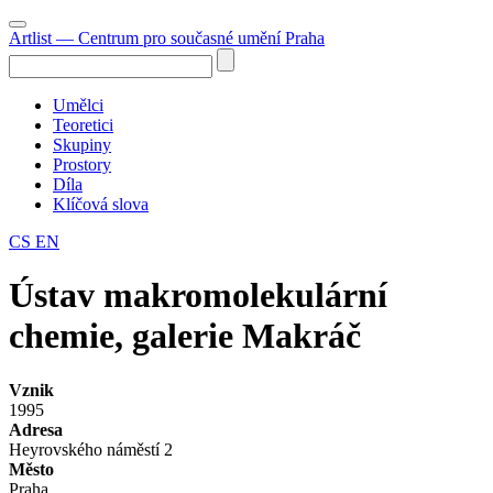
Artlist
— Centrum pro současné umění Praha
Umělci
Teoretici
Skupiny
Prostory
Díla
Klíčová slova
CS
EN
Ústav makromolekulární
chemie, galerie Makráč
Vznik
1995
Adresa
Heyrovského náměstí 2
Město
Praha