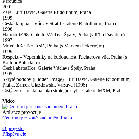
Pardubice
2001
Záře – Jiří David, Galerie Rudolfinum, Praha
1999
Česká krajina – Václav Stratil, Galerie Rudolfinum, Praha
1998
Harmonie´98, Galerie Václava Špály, Praha (s Jiřím Davidem)
1997
Mrtvé duše, Nová síň, Praha (s Markem Pokorným)
1996
Respekt – Vzpomínky na budoucnost, Richterova vila, Praha (s
Karlem Babíčkem)
Česká abstraHce, Galerie Václava Špály, Praha
1995
Skryté podoby (Hidden Image) – Jiří David, Galerie Rudolfinum,
Praha, Zamek Ujazdowski, Varšava (1996)
Čistý zisk – reklama jako strategie stylu, Galerie MXM, Praha
Video
Artlist.cz provozuje
Centrum pro současné umění Praha
O projektu
Přispěvatelé