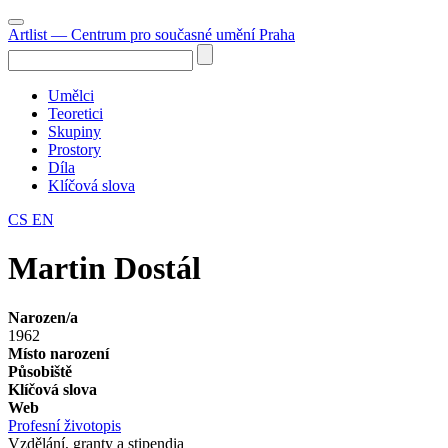
Artlist
— Centrum pro současné umění Praha
Umělci
Teoretici
Skupiny
Prostory
Díla
Klíčová slova
CS
EN
Martin Dostál
Narozen/a
1962
Místo narození
Působiště
Klíčová slova
Web
Profesní životopis
Vzdělání, granty a stipendia