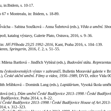
 in:Ibidem, s. 10-17.
67 v Montrealu, in: Ibidem, s. 18-89.
av Švácha – Sabina Soušková – Anna Šubrtová (eds.),
Věda a umění. Sbor
poli
, katalog výstavy, Galerie Plato, Ostrava, 2016, s. 9–36.
 in:
Jiří Příhoda 25|25 1992–2016
, Kant, Praha 2016, s. 104–139.
ieren,
Springerin
, 2016, č. 2, s. 51–55.
Milena Bartlová – Jindřich Vybíral (eds.),
Budování státu. Reprezenta
tu československých výstav v zahraničí
, Bulletin Moravské galerie v Br
.),
České akční umění. Filmy a videa, 1956–1989
, DVD, edice Vida 0
 Edith Jeřábková – Dominik Lang (eds.),
Lapidárium
, Vysoká škola uměl
dová (ed.),
Dům umění České Budějovice 2013–1998 / České Budějovi
udějovice, Praha 2014, s. 8–22.
 České Budějovice 2013–1998 / České Budějovice House of Art 2013
014, s. 312–323.