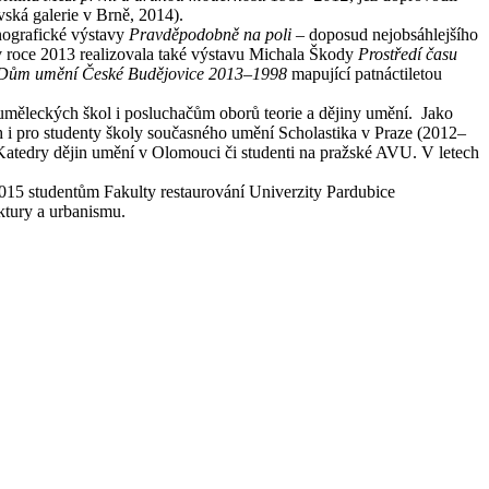
ská galerie v Brně, 2014).
onografické výstavy
Pravděpodobně na poli
– doposud nejobsáhlejšího
v roce 2013 realizovala také výstavu Michala Škody
Prostředí času
ům umění České Budějovice 2013–1998
mapující patnáctiletou
měleckých škol i posluchačům oborů teorie a dějiny umění. Jako
h i pro studenty školy současného umění Scholastika v Praze (2012–
atedry dějin umění v Olomouci či studenti na pra
žské AVU. V letech
2015 studentům Fakulty restaurování Univerzity Pardubice
ektury a urbanismu.