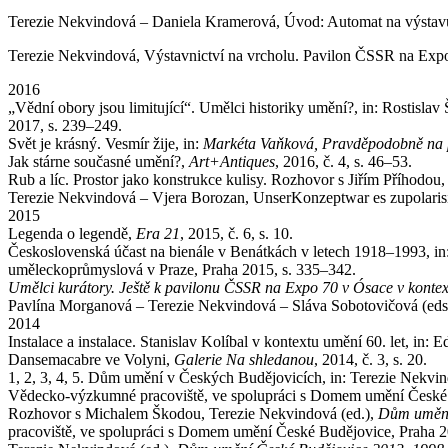
Terezie Nekvindová – Daniela Kramerová, Úvod: Automat na výstavu,
Terezie Nekvindová, Výstavnictví na vrcholu. Pavilon ČSSR na Expo 
2016
„Vědní obory jsou limitující“. Umělci historiky umění?, in: Rostisl
2017, s. 239–249.
Svět je krásný. Vesmír žije, in:
Markéta Vaňková, Pravděpodobně na 
Jak stárne současné umění?,
Art+Antiques
, 2016, č. 4, s. 46–53.
Rub a líc. Prostor jako konstrukce kulisy. Rozhovor s Jiřím Příhodou,
Terezie Nekvindová – Vjera Borozan, UnserKonzeptwar es zupolaris
2015
Legenda o legendě,
Era 21
, 2015, č. 6, s. 10.
Československá účast na bienále v Benátkách v letech 1918–1993, in: 
uměleckoprůmyslová v Praze, Praha 2015, s. 335–342.
Umělci kurátory. Ještě k pavilonu ČSSR na Expo 70 v Ósace v kontex
Pavlína Morganová – Terezie Nekvindová – Sláva Sobotovičová (eds
2014
Instalace a instalace. Stanislav Kolíbal v kontextu umění 60. let, in:
Dansemacabre ve Volyni,
Galerie Na shledanou
, 2014, č. 3, s. 20.
1, 2, 3, 4, 5. Dům umění v Českých Budějovicích, in: Terezie Nekvin
Vědecko-výzkumné pracoviště, ve spolupráci s Domem umění České B
Rozhovor s Michalem Škodou, Terezie Nekvindová (ed.),
Dům umění
pracoviště, ve spolupráci s Domem umění České Budějovice, Praha 2