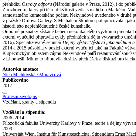
přehlídku
Ostrovy odporu
(Národní galerie v Praze, 2012), i do pub
Z rozhovoru, který při této příležitosti vedla s malířkou Markétou V
samostatného kurátorského počinu Nekvindové uvedeného v druhé půlc
v pražské Drdova Gallery. S Michalem Škodou spolupracovala i jako 
historii této nepřehlédnutelné české kunsthalle.
Odborné poznatky získané během několikaletého výzkumu předala Ter
externí vyučující připravila cykly přednášek z dějin výtvarného umě
2016). Specializovaný seminář
Dějiny výstav:Výstava jako médium a h
2014 a 2015 působila v pozici externí vyučující také na Fakultě vý
K specifickým oblastem zájmu Nekvindové patří restaurování současné
v Litomyšli. Mimo to připravila desítky přednášek a diskuzí pro laick
Autor/ka anotace
Nina Michlovská / Moravcová
Publikováno
2017
Profesní životopis
Vzdělání, granty a stipendia
Vzdělání a stipendia:
2006–2014
Filozofická fakulta Univerzity Karlovy v Praze, teorie a dějiny výtv
2009
Universität Wien, Institut für Kunstgeschichte, Stipendium Ernst Mac