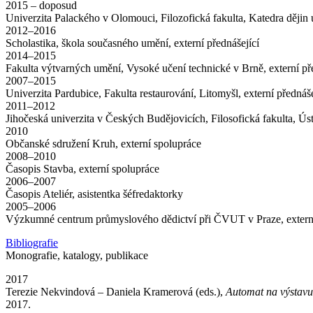
2015 – doposud
Univerzita Palackého v Olomouci, Filozofická fakulta, Katedra dějin 
2012–2016
Scholastika, škola současného umění, externí přednášející
2014–2015
Fakulta výtvarných umění, Vysoké učení technické v Brně, externí př
2007–2015
Univerzita Pardubice, Fakulta restaurování, Litomyšl, externí přednáše
2011–2012
Jihočeská univerzita v Českých Budějovicích, Filosofická fakulta, Úst
2010
Občanské sdružení Kruh, externí spolupráce
2008–2010
Časopis Stavba, externí spolupráce
2006–2007
Časopis Ateliér, asistentka šéfredaktorky
2005–2006
Výzkumné centrum průmyslového dědictví při ČVUT v Praze, extern
Bibliografie
Monografie, katalogy, publikace
2017
Terezie Nekvindová – Daniela Kramerová (eds.),
Automat na výstavu
2017.