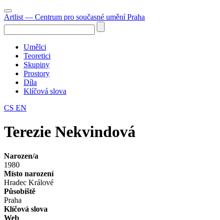
Artlist
— Centrum pro současné umění Praha
Umělci
Teoretici
Skupiny
Prostory
Díla
Klíčová slova
CS
EN
Terezie Nekvindová
Narozen/a
1980
Místo narození
Hradec Králové
Působiště
Praha
Klíčová slova
Web