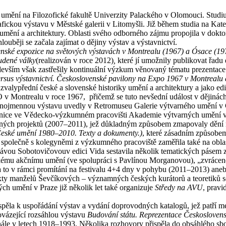
y umění na Filozofické fakultě Univerzity Palackého v Olomouci. Stud
fickou výstavu v Městské galerii v Litomyšli. Již během studia na Ka
mění a architektury. Oblasti svého odborného zájmu propojila v doktor
ouběji se začala zajímat o dějiny výstav a výstavnictví.
ské expozice na světových výstavách v Montrealu (1967) a Ósace (1970
udené války
(realizován v roce 2012)
,
které jí umožnily publikovat řadu
devším však zastřešily kontinuální výzkum věnovaný tématu prezentac
rsus výstavnictví. Československé pavilony na Expo 1967 v Montreal
valypřední české a slovenské historiky umění a architektury a jako ed
Montrealu v roce 1967, přičemž se tuto nevšední událost v dějinách 
stejnojmennou výstavu uvedly v Retromuseu Galerie výtvarného umění v
covnice ve Vědecko-výzkumném pracovišti Akademie výtvarných uměn
ných projektů (2007–2011), jež důkladným způsobem zmapovaly dění na
eské umění 1980–2010. Texty a dokumenty.)
, které zásadním způsobe
 společně s kolegyněmi z výzkumného pracoviště zaměřila také na obla
lávou Sobotovičovouv edici Vida sestavila několik tematických pásem 
eskému akčnímu umění (ve spolupráci s Pavlínou Morganovou), „zvrác
 a to v rámci promítání na festivalu 4+4 dny v pohybu (2011–2013) ane
texty manželů Ševčíkových – významných českých kurátorů a teoretiků
ch umění v Praze již několik let také organizuje
Středy na AVU
, pravi
ispěla k uspořádání výstav a vydání doprovodných katalogů, jež patří m
ovázející rozsáhlou výstavu
Budování státu. Reprezentace Českoslovens
enále v letech 1918–1993. Několika rozhovory přispěla do obsáhlého s