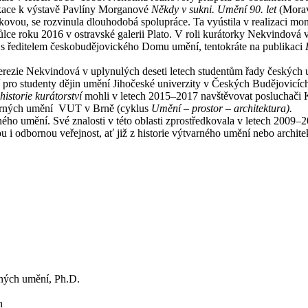
likace k výstavě Pavlíny Morganové
Někdy v sukni. Umění 90. let
(Morav
aňkovou, se rozvinula dlouhodobá spolupráce. Ta vyústila v realizaci m
e roku 2016 v ostravské galerii Plato. V roli kurátorky Nekvindová 
s ředitelem českobudějovického Domu umění, tentokráte na publikaci
D
ezie Nekvindová v uplynulých deseti letech studentům řady českých u
ní pro studenty dějin umění Jihočeské univerzity v Českých Budějovicíc
istorie kurátorství
mohli v letech 2015–2017 navštěvovat posluchači K
tvarných umění VUT v Brně (cyklus
Umění – prostor – architektura).
ho umění. Své znalosti v této oblasti zprostředkovala v letech 2009–
ou i odbornou veřejnost, ať již z historie výtvarného umění nebo archit
arných umění, Ph.D.
h