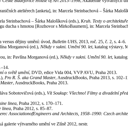
 České Budějovice House of Art 2013–1998
, Akademie výtvarných um
raničních ateliérech [anketa], in: Marcela Steinbachová – Šárka Maloší
cela Steinbachová – Šárka Malošíková (eds.),
Kruh. Texty o architektu
gu ducha s hmotou [Rozhovor s MirkoBaumem], in: Marcela Steinbach
a versus dějiny umění: úvod,
Bulletin UHS
, 2013, roč. 25, č. 2, s. 4–6.
lína Morganová (ed.),
Někdy v sukni. Umění 90. let
, katalog výstavy, 
ou, in: Pavlína Morganová (ed.),
Někdy v sukni. Umění 90. let
, katalo
1–14.
í o světě umění
, DVD, edice Vida 004, VVP AVU, Praha 2013.
.),
Pro R. Š. aka Grand Master
, AusdruckBooks, Praha 2013, s. 102–1
 Master
, AusdruckBooks, Praha 2013.
láva Sobotovičová (eds.),
Vít Soukup: Všechno! Filmy a divadelní před
sine linea
, Praha 2012, s. 170–171.
e linea
, Praha 2012, s. 85–87.
berec AssociationofEngineers and Architects, 1958–1990: Czech archit
ká galerie výtvarného umění ve Zlíně 2012, nestr.