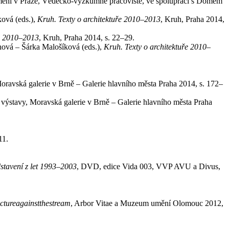
ění v Praze, Vědecko-výzkumné pracoviště, ve spolupráci s Domem
ková (eds.),
Kruh. Texty o architektuře 2010–2013
, Kruh, Praha 2014,
ře 2010–2013
, Kruh, Praha 2014, s. 22–29.
ová – Šárka Malošíková (eds.),
Kruh. Texty o architektuře 2010–
Moravská galerie v Brně – Galerie hlavního města Praha 2014, s. 172–
g výstavy, Moravská galerie v Brně – Galerie hlavního města Praha
11.
stavení z let 1993–2003
, DVD, edice Vida 003, VVP AVU a Divus,
ectureagainstthestream
, Arbor Vitae a Muzeum umění Olomouc 2012,