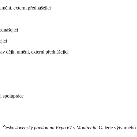
umění, externí přednášející
ednášející
jící
av dějin umění, externí přednášející
í spolupráce
. Československý pavilon na Expo 67 v Montrealu
, Galerie výtvarnéh