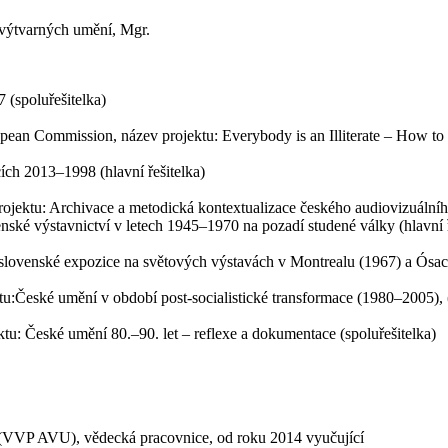
y výtvarných umění, Mgr.
(spoluřešitelka)
ean Commission, název projektu: Everybody is an Illiterate – How to 
ích 2013–1998 (hlavní řešitelka)
jektu: Archivace a metodická kontextualizace českého audiovizuálního
nské výstavnictví v letech 1945–1970 na pozadí studené války (hlavní ř
ovenské expozice na světových výstavách v Montrealu (1967) a Ósace (1
České umění v období post-socialistické transformace (1980–2005), (
: České umění 80.–90. let – reflexe a dokumentace (spoluřešitelka)
(VVP AVU), vědecká pracovnice, od roku 2014 vyučující