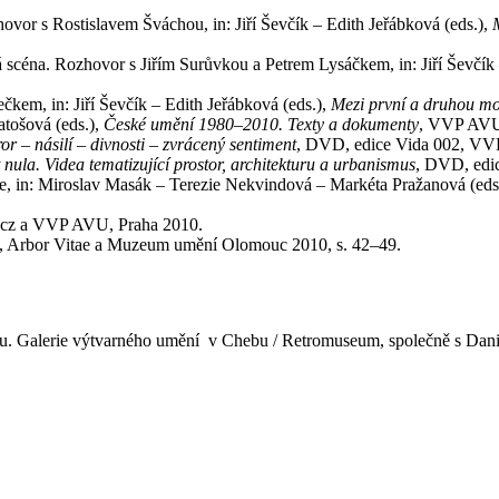
ovor s Rostislavem Šváchou, in: Jiří Ševčík – Edith Jeřábková (eds.),
scéna. Rozhovor s Jiřím Surůvkou a Petrem Lysáčkem, in: Jiří Ševčík 
kem, in: Jiří Ševčík – Edith Jeřábková (eds.),
Mezi první a druhou m
tošová (eds.),
České umění 1980–2010. Texty a dokumenty
, VVP AVU
r – násilí – divnosti – zvrácený sentiment
, DVD, edice Vida 002, VV
ula. Videa tematizující prostor, architekturu a urbanismus
, DVD, edi
e, in: Miroslav Masák – Terezie Nekvindová – Markéta Pražanová (eds
it.cz a VVP AVU, Praha 2010.
, Arbor Vitae a Muzeum umění Olomouc 2010, s. 42–49.
u. Galerie výtvarného umění v Chebu / Retromuseum, společně s Danie