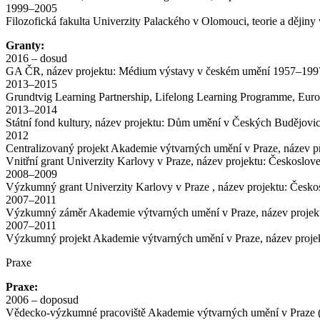
1999–2005
Filozofická fakulta Univerzity Palackého v Olomouci, teorie a dějin
Granty:
2016 – dosud
GA ČR, název projektu: Médium výstavy v českém umění 1957–1997 
2013–2015
Grundtvig Learning Partnership, Lifelong Learning Programme, Europ
2013–2014
Státní fond kultury, název projektu: Dům umění v Českých Budějovic
2012
Centralizovaný projekt Akademie výtvarných umění v Praze, název pro
Vnitřní grant Univerzity Karlovy v Praze, název projektu: Českoslove
2008–2009
Výzkumný grant Univerzity Karlovy v Praze , název projektu: Českosl
2007–2011
Výzkumný záměr Akademie výtvarných umění v Praze, název projektu:
2007–2011
Výzkumný projekt Akademie výtvarných umění v Praze, název projektu
Praxe
Praxe:
2006 – doposud
Vědecko-výzkumné pracoviště Akademie výtvarných umění v Praze 