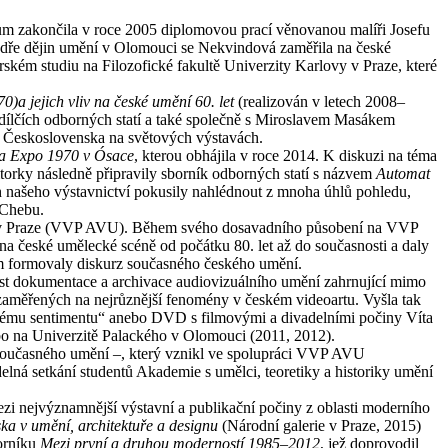
ium zakončila v roce 2005 diplomovou prací věnovanou malíři Josefu
tedře dějin umění v Olomouci se Nekvindová zaměřila na české
ském studiu na Filozofické fakultě Univerzity Karlovy v Praze, které
)a jejich vliv na české umění 60. let
(realizován v letech 2008–
 dílčích odborných statí a také společně s Miroslavem Masákem
e Československa na světových výstavách.
u a Expo 1970 v Ósace
, kterou obhájila v roce 2014. K diskuzi na téma
itorky následně připravily sborník odborných statí s názvem
Automat
našeho výstavnictví pokusily nahlédnout z mnoha úhlů pohledu,
 Chebu.
í v Praze (VVP AVU). Během svého dosavadního působení na VVP
 české umělecké scéně od počátku 80. let až do současnosti a daly
m formovaly diskurz současného českého umění.
st dokumentace a archivace audiovizuálního umění zahrnující mimo
zaměřených na nejrůznější fenomény v českém videoartu. Vyšla tak
enému sentimentu“ anebo DVD s filmovými a divadelními počiny Víta
bo na Univerzitě Palackého v Olomouci (2011, 2012).
 současného umění –, který vznikl ve spolupráci VVP AVU
delná setkání studentů Akademie s umělci, teoretiky a historiky umění
ezi nejvýznamnější výstavní a publikační počiny z oblasti moderního
ka v umění, architektuře a designu
(Národní galerie v Praze, 2015)
borníku
Mezi první a druhou moderností 1985–2012
, jež doprovodil