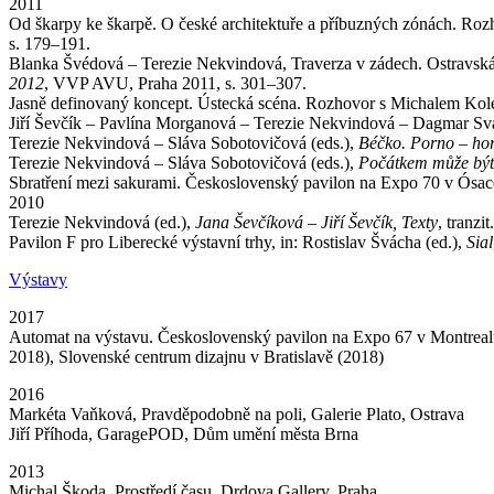
2011
Od škarpy ke škarpě. O české architektuře a příbuzných zónách. Rozh
s. 179–191.
Blanka Švédová – Terezie Nekvindová, Traverza v zádech. Ostravská 
2012
, VVP AVU, Praha 2011, s. 301–307.
Jasně definovaný koncept. Ústecká scéna. Rozhovor s Michalem Koleč
Jiří Ševčík – Pavlína Morganová – Terezie Nekvindová – Dagmar Sva
Terezie Nekvindová – Sláva Sobotovičová (eds.),
Béčko. Porno – horo
Terezie Nekvindová – Sláva Sobotovičová (eds.),
Počátkem může být n
Sbratření mezi sakurami. Československý pavilon na Expo 70 v Ósac
2010
Terezie Nekvindová (ed.),
Jana Ševčíková – Jiří Ševčík, Texty
, tranz
Pavilon F pro Liberecké výstavní trhy, in: Rostislav Švácha (ed.),
Sial
Výstavy
2017
Automat na výstavu. Československý pavilon na Expo 67 v Montreal
2018), Slovenské centrum dizajnu v Bratislavě (2018)
2016
Markéta Vaňková, Pravděpodobně na poli, Galerie Plato, Ostrava
Jiří Příhoda, GaragePOD, Dům umění města Brna
2013
Michal Škoda, Prostředí času, Drdova Gallery, Praha