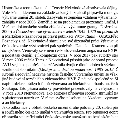
Historička a teoretička umění Terezie Nekvindová absolvovala dějin
Voleskému, kterému na základě získaných znalostí připravila monogra
výtvarné umění 20. století. Zabývala se zejména vztahem výtvarného u
zahájila v roce 2006. Zaměřila se na problematiku prezentace umění, hl
V rámci doktorského studia získala dva výzkumné granty:
Českosloven
2009) a
Československé výstavnictví v letech 1945–1970 na pozadí st
a Markétou Pražanovou připravit publikaci
Viktor Rudiš – Ósaka
.Pře
Poznatky z něj Nekvindová shrnula ve své dizertační práci
Výstava ve
československé výstavnictví pak společně s Danielou Kramerovou přiz
na výstavu.
Věnovaly se v něm československému angažmá na EXPO v 
a podat tak čtenáři její komplexní obraz. V roce 2017 pak autorky 
V roce 2006 začala Terezie Nekvindová působit jako odborná pra
AVU se jako spoluřešitelka zúčastnila dvojice dlouhodobých výzkum
vzniknout sborníkům
(Mezi první a druhou moderností 1985–2012
;
Č
Kromě sledování nedávné historie českého výtvarného umění se však
jiné budování rozsáhlého videoarchivu VVP. Z něj pak společně se S
např. kolekce krátkých filmů věnovaná architektuře a urbanismu, č
Soukupa. Tato pásma autorky pravidelně prezentovaly na veřejnosti,
V roce 2010 Nekvindová jako editorka připravila sborník shrnující 
s platformou tranzit.cz. V rámci svého působení na Akademii výtvarný
a architektury.
Jako odbornice v oblasti českého umění druhé poloviny 20. století př
a současného českého umění v uplynulých letech. Pro publikaci dopr
připravila stať reflektující československé angažmá na benátském bi