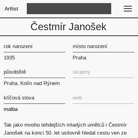
Artlist
Čestmír Janošek
rok narození
místo narození
1935
Praha
působiště
skupiny
Praha, Kolín nad Rýnem
klíčová slova
web
malba
Tak jako mnoho tehdejších mladých umělců i Čestmír
Janošek na konci 50. let usilovně hledal cestu ven ze