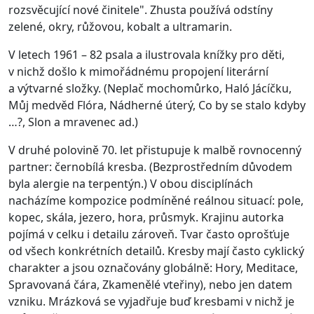
rozsvěcující nové činitele". Zhusta používá odstíny
zelené, okry, růžovou, kobalt a ultramarin.
V letech 1961 – 82 psala a ilustrovala knížky pro děti,
v nichž došlo k mimořádnému propojení literární
a výtvarné složky. (Neplač mochomůrko, Haló Jácíčku,
Můj medvěd Flóra, Nádherné úterý, Co by se stalo kdyby
…?, Slon a mravenec ad.)
V druhé polovině 70. let přistupuje k malbě rovnocenný
partner: černobílá kresba. (Bezprostředním důvodem
byla alergie na terpentýn.) V obou disciplínách
nacházíme kompozice podmíněné reálnou situací: pole,
kopec, skála, jezero, hora, průsmyk. Krajinu autorka
pojímá v celku i detailu zároveň. Tvar často oprošťuje
od všech konkrétních detailů. Kresby mají často cyklický
charakter a jsou označovány globálně: Hory, Meditace,
Spravovaná čára, Zkamenělé vteřiny), nebo jen datem
vzniku. Mrázková se vyjadřuje buď kresbami v nichž je