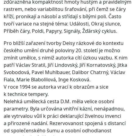
zdůrazněna kompaktnost hmoty hustým a pravidelným
rastrem, nebo variabilitou šrafování, při čemž se čáry
kříží, pronikají a násobí a střídají s bílými poli. Často
tvoří variace na stejné téma: Události, Okraj slunce,
Příběh čáry, Poldi, Papyry, Signály, Žďárský cyklus.
Pro bližší zařazení tvorby Deisy rázkové do kontextu
českého umění druhé poloviny 20. století je možno
zmínit umělce, s nimiž autorka cítí úzkou vazbu. K nim
patří Václav Stratil, Jiří Lindovský, Jiří Kornatovský, Jitka
Svobodová, Pavel Muhlbauer, Dalibor Chatrný, Václav
Fiala, Marie Blabolilová, Inge Kosková.
V roce 1994 se autorka vrací k obrazům a sice
k technice tempery.
Nelehká umělecká cesta D.M. měla velice osobní
parametry. Byla určována vnitřní kázní, nenápadnou,
ale vytrvalou vůlí k práci deklarující živelnou invenci
a přirozené nadání. Rezervovanost spojená s distancí
od společenského šumu a osobní odhodlanost