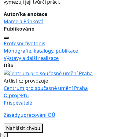
vymezují její tvůrčí práci.
Autor/ka anotace
Marcela Pánková
Publikováno
Profesní životopis
Monografie, katalogy, publikace
Výstavy a další realizace
Dílo
Artlist.cz provozuje
Centrum pro současné umění Praha
O projektu
Přispěvatelé
Zásady zpracování OÚ
Nahlásit chybu