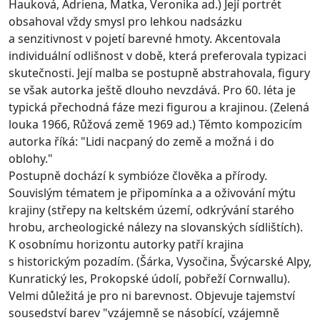
Hauková, Adriena, Matka, Veronika ad.) Její portrét
obsahoval vždy smysl pro lehkou nadsázku
a senzitivnost v pojetí barevné hmoty. Akcentovala
individuální odlišnost v době, která preferovala typizaci
skutečnosti. Její malba se postupně abstrahovala, figury
se však autorka ještě dlouho nevzdává. Pro 60. léta je
typická přechodná fáze mezi figurou a krajinou. (Zelená
louka 1966, Růžová země 1969 ad.) Těmto kompozicím
autorka říká: "Lidi nacpaný do země a možná i do
oblohy."
Postupně dochází k symbióze člověka a přírody.
Souvislým tématem je připomínka a a oživování mýtu
krajiny (střepy na keltském území, odkrývání starého
hrobu, archeologické nálezy na slovanských sídlištích).
K osobnímu horizontu autorky patří krajina
s historickým pozadím. (Šárka, Vysočina, Švýcarské Alpy,
Kunratický les, Prokopské údolí, pobřeží Cornwallu).
Velmi důležitá je pro ni barevnost. Objevuje tajemství
sousedství barev "vzájemně se násobící, vzájemně