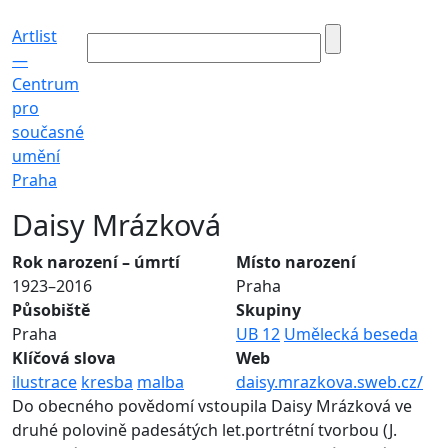
Artlist
—
Centrum
pro
současné
umění
Praha
Daisy Mrázková
Rok narození – úmrtí
Místo narození
1923–2016
Praha
Působiště
Skupiny
Praha
UB 12
Umělecká beseda
Klíčová slova
Web
ilustrace
kresba
malba
daisy.mrazkova.sweb.cz/
Do obecného povědomí vstoupila Daisy Mrázková ve
druhé polovině padesátých let.portrétní tvorbou (J.