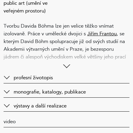
public art (umění ve
veřejném prostoru)
Tvorbu Davida Böhma lze jen velice těžko vnímat
izolovaně. Práce v umělecké dvojici s
Jiřím Frantou
, se
kterým David Böhm spolupracuje již od svých studií na
Akademii výtvarných umění v Praze, je bezesporu
jádrem či alespoň východiskem velké většiny jeho prací
a také určitým vysvětlením asociativní a otevřené
povahy jeho tvorby, jejíž ústředním bodem je kresba.
profesní životopis
Zatímco v kontextu umělecké dvojice Böhm-Franta lze
monografie, katalogy, publikace
hovořit o dlouhodobé snaze překračovat hranice média
a o pohrávání si s jeho performativně
výstavy a další realizace
nekontrolovatelným rozměrem, jako tomu bylo v řadě
projektů od
Není to to co by to mohlo být
(2006), kde
video
se autoři vzepřeli ustálenému chápání kresby jako
něčeho statického a v průběhu výstavy denně variovali