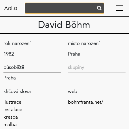
Artlist
David Böhm
rok narození
místo narození
1982
Praha
působiště
skupiny
Praha
klíčová slova
web
ilustrace
bohmfranta.net/
instalace
kresba
malba