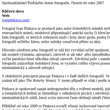
Spoluzakladatel Pražského domu fotografie, členem do roku 2007
Klíčová slova
Web
ivanpinkava.com/
Fotograf Ivan Pinkava se proslavil jako autor černobílých snímků sty
renesančních mistrů, modelové připomínající antické sochy či křesťan
řada fotografií, ve kterých zobrazení muži i ženy skrze gesta, posto
fotografů určitého žánru, nelze snímky označovat přímo za akty.
Hlavním záměrem jeho fotografií se zdá být vyvolání určité spojitost
tak nositeli významu, apropriací, zároveň se ale také přes zprostředk
vyčíst parafrázi hned několika zdrojů zároveň. Zdvižená paže s nat
fotografii znázorňuje holohlavá žena, se vyznění celého výjevu posou
minimalistický a zároveň strhující.
S obdobným principem pracuje Pinkava i v řadě dalších fotografií.
známá též jako
The Rokeby Venus
). V tomto případě se však i podle 
Pinkava je opakovaně zaujat androgynními těly a tvářemi modelů, je
a romantických hrdinů se zhmotňuje v odhalených jizvách i otevřenýc
minimalistických zátiší, která svým názvem často definují námět (
Vani
Přibližně od roku 2009 se Pinkava rovněž věnuje stylizované barevné 