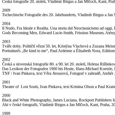
Česká fotografie 20. století, Vladimír Birgus a Jan Mlčoch, Kant, Pra
2009
Tschechische Fotografie des 20. Jahrhunderts, Vladimír Birgus a Jan
2004
Il Nudo, Fra Ideale e Realita. Una storia dal Neoclassicismo ad oggi
Gods Becoming Men, Edward Lucie-Smith, Frissiras Museum, Atény
2003
Tváře doby. Političtí vězni 50. let, Kristýna Vlachová a Zuzana Mei
Portraiturés „Be kind to me“, Paul Ardenne a Élisabeth Nora, Edition
2002
Česká a slovenská fotografie 80. a 90. let 20. století, Helena Riš
Das Lexikon der Fotografen 1900 bis Heute, Hans-Michael Koetzle,
TNF / Ivan Pinkava, text Věra Jirousová, Fotograf v zahradě, Ateliér
2001
Theatre of Lost Souls, Ivan Pinkava, text Kristina Olson a Paul Kra
2000
Black and White Photography, James Luciana, Rockport Publishers In
Akt v české fotografii, Vladimír Birgus a Jan Mlčoch, Kant, Praha, 2
1999