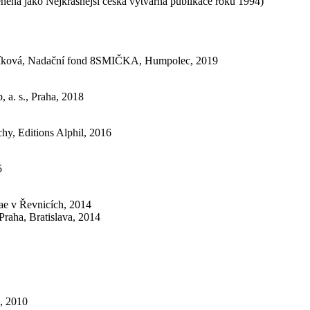
eněna jako Nejkrásnější česká výtvarná publikace roku 1994)
líková, Nadační fond 8SMIČKA, Humpolec, 2019
 a. s., Praha, 2018
chy, Editions Alphil, 2016
5
tae v Řevnicích, 2014
Praha, Bratislava, 2014
a, 2010