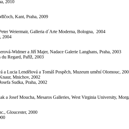
ha, 2010
 Mlčoch, Kant, Praha, 2009
, Peter Weiermair, Galleria d´Arte Moderna, Bologna, 2004
, 2004
snerová-Widmer a Jiří Majer, Nadace Galerie Langhans, Praha, 2003
s du Regard, Paříž, 2003
linková a Lucia Lendělová a Tomáš Pospěch, Muzeum umění Olomouc, 20
 Knaur, Mnichov, 2002
 Josefa Sudka, Praha, 2002
inak a Josef Moucha, Mesaros Galleries, West Virginia University, Mo
c., Gloucester, 2000
000