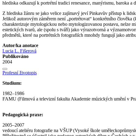
hlediska odkazují k portrétní tradici renesance, manýrismu, baroka 
Z hlediska žánru se jako velice zajímavý jeví Pinkavův přístup k lids
Jelikož autorovým záměrem není „portrétovat“ konkrétního člověka (kr
charakterizuje mytologickou nebo mytologizovanou postavu, nelze mlu
estetických tvarů, ale (spolu s tváří) jako výrazotvorná a významotvo
předmětů, které na portrétních fotografiích mnohdy fungují jako atri
Autor/ka anotace
Lucia L. Fišerová
Publikováno
2004
Profesní životopis
Studium:
1982–1986
FAMU (Filmová a televizní fakulta Akademie múzických umění v Praz
Pedagogická praxe:
2005–2007
vedoucí ateliéru fotografie na VŠUP (Vysoké škole uměleckoprůmysl
Příležitostně se účastnil jako pedagog autorských dílen v Čechách a v 