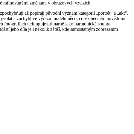
ané rafinovanými změnami v obrazových vztazích.
 zpochybňují až popírají původní význam kategorií „portrét“ a „akt“.
íš vyvolat a zachytit ve výrazu modelu něco, co v obecném povědomí
ch fotografiích nefunguje primárně jako harmonická souhra
částí jeho díla je i několik zátiší, kde samostatným zobrazením