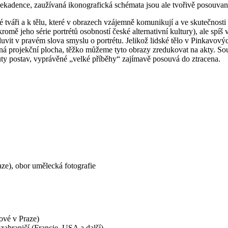
a dekadence, zaužívaná ikonografická schémata jsou ale tvořivě posouv
ké tváři a k tělu, které v obrazech vzájemně komunikují a ve skutečnosti
omě jeho série portrétů osobností české alternativní kultury), ale sp
vit v pravém slova smyslu o portrétu. Jelikož lidské tělo v Pinkavový
rná projekční plocha, těžko můžeme tyto obrazy zredukovat na akty. Sou
buty postav, vyprávěné „velké příběhy“ zajímavě posouvá do ztracena.
e), obor umělecká fotografie
ové v Praze)
zahraničí (Francie, USA a další).