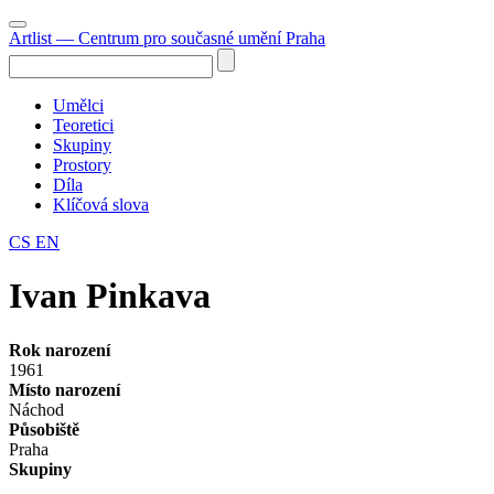
Artlist
— Centrum pro současné umění Praha
Umělci
Teoretici
Skupiny
Prostory
Díla
Klíčová slova
CS
EN
Ivan Pinkava
Rok narození
1961
Místo narození
Náchod
Působiště
Praha
Skupiny