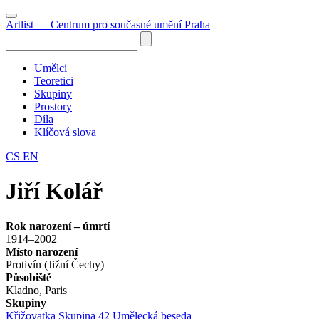
Artlist
— Centrum pro současné umění Praha
Umělci
Teoretici
Skupiny
Prostory
Díla
Klíčová slova
CS
EN
Jiří Kolář
Rok narození – úmrtí
1914–2002
Místo narození
Protivín (Jižní Čechy)
Působiště
Kladno, Paris
Skupiny
Křižovatka
Skupina 42
Umělecká beseda