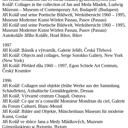
Kolář: Collages in the collection of Jan and Meda Mladek, Ludwig
Múzeum – Museum of Contemporary Art, Budapešť (Budapest)
Jiří Kolář und seine Poetische Bildwelt, Werkübersicht 1960 – 1995,
Museum Moderner Kunst Wörlen Passau, Pasov (Passau)
Jiří Kolář und seine Poetische Bildwelt, Werkübersicht 1960 – 1995,
Museum Moderner Kunst Wörlen Passau, Pasov (Passau)
Autokoláže Jiřího Koláře, Hrad Bítov, Bítov
1997
Jiří Kolář: Básník a výtvarník, Galerie Ještěr, Česká Třebová
Jiří Kolář: Objects and collages, Serge Sorokko Gallery, New York
(New York)
Jiří Kolář: Přehled díla 1960 – 1997, Egon Schiele Art Centrum,
Český Krumlov
1996
Jiří Kolář: Collagen und objekte (frühe Werke aus der Sammlung
Schäuffelen), Anhaltische Gemäldegalerie, Dessau
Jiří Kolář, Výtvarné centrum Chagall, Ostrava
Jíří Kolář: Ce que m´a conseillé Monsieur Mondrian du ciel, Galerie
du Forum Culturel, Blanc-Mesnil
Jiří Kolář: Bilder und Objekte, Münchenhaus Museum für moderne
Kunst, Goslar
Jiří Kolář ve sbírce Jana a Medy Mládkových, Muzeum
Górnośląskiego w Bytomiu, Bytom