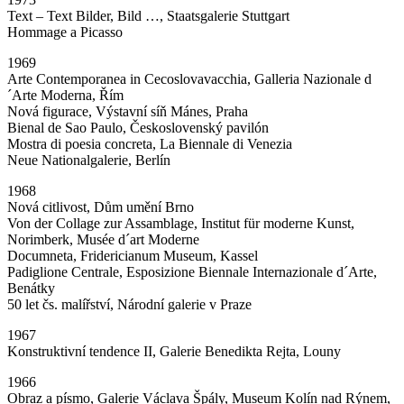
Text – Text Bilder, Bild …, Staatsgalerie Stuttgart
Hommage a Picasso
1969
Arte Contemporanea in Cecoslovavacchia, Galleria Nazionale d
´Arte Moderna, Řím
Nová figurace, Výstavní síň Mánes, Praha
Bienal de Sao Paulo, Československý pavilón
Mostra di poesia concreta, La Biennale di Venezia
Neue Nationalgalerie, Berlín
1968
Nová citlivost, Dům umění Brno
Von der Collage zur Assamblage, Institut für moderne Kunst,
Norimberk, Musée d´art Moderne
Documneta, Fridericianum Museum, Kassel
Padiglione Centrale, Esposizione Biennale Internazionale d´Arte,
Benátky
50 let čs. malířství, Národní galerie v Praze
1967
Konstruktivní tendence II, Galerie Benedikta Rejta, Louny
1966
Obraz a písmo, Galerie Václava Špály, Museum Kolín nad Rýnem,