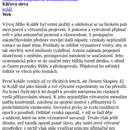
Klíčová slova
koláž
Web
Vývoj Jiřího Koláře byl velmi složitý a odehrával se na širokém poli
mezi poezií a výtvarným projevem. S pokorou a vytrvalostí přijímal
svět v jeho nekonečné pestrosti a různorodosti. S postupným
uskutečňováním představ rozvíjel další nápady, vznikaly nejrůznější
variace na dané téma. Prolínaly se odlišné významové vrstvy, aby se
tak otevřely nové možnosti vyjádření. Autora zajímalo propojení
skutečnosti s uměním, prostupování minulosti se současností. Jeho
systematická práce se do značné míry blížila formě deníku, v němž
se časem poznatky třídily a přeskupovaly. Přitahoval ho městský
folklór ve všech jeho formách.
První koláže vznikly už ve třicátých letech, ale členem Skupiny 42
se Kolář stal jako básník a své výtvarné experimenty na čas přerušil.
Na konci čtyřicátých let dospěl k prvním interpretacím vlastních
veršů přiřazováním obrazů. K jeho nejranějším výtvarným metodám
patřila konfrontáž, založená na spojení motivů s příbuznými či
protichůdnými vlastnostmi. Srovnává prvky ze zcela rozdílných
epoch a prostředí. Odlišně vzniká raportáž, v níž se řadí děje
a události, které na sebe významově navazují. Trvalo však ještě
dlouho, než básník opustil psané slovo, aby našel nové výtvarné
prostředky, v nichž však stále využíval principy příznačné pro