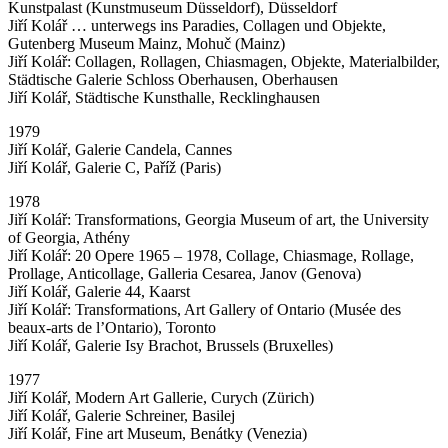
Kunstpalast (Kunstmuseum Düsseldorf), Düsseldorf
Jiří Kolář … unterwegs ins Paradies, Collagen und Objekte,
Gutenberg Museum Mainz, Mohuč (Mainz)
Jiří Kolář: Collagen, Rollagen, Chiasmagen, Objekte, Materialbilder,
Städtische Galerie Schloss Oberhausen, Oberhausen
Jiří Kolář, Städtische Kunsthalle, Recklinghausen
1979
Jiří Kolář, Galerie Candela, Cannes
Jiří Kolář, Galerie C, Paříž (Paris)
1978
Jiří Kolář: Transformations, Georgia Museum of art, the University
of Georgia, Athény
Jiří Kolář: 20 Opere 1965 – 1978, Collage, Chiasmage, Rollage,
Prollage, Anticollage, Galleria Cesarea, Janov (Genova)
Jiří Kolář, Galerie 44, Kaarst
Jiří Kolář: Transformations, Art Gallery of Ontario (Musée des
beaux-arts de l’Ontario), Toronto
Jiří Kolář, Galerie Isy Brachot, Brussels (Bruxelles)
1977
Jiří Kolář, Modern Art Gallerie, Curych (Zürich)
Jiří Kolář, Galerie Schreiner, Basilej
Jiří Kolář, Fine art Museum, Benátky (Venezia)