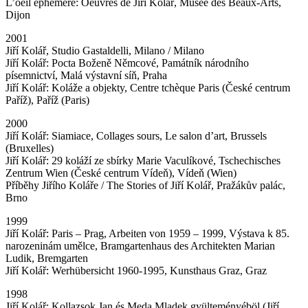
L’oeil éphémere: Oeuvres de Jiří Kolář, Musée des Beaux-Arts,
Dijon
2001
Jiří Kolář, Studio Gastaldelli, Milano / Milano
Jiří Kolář: Pocta Boženě Němcové, Památník národního
písemnictví, Malá výstavní síň, Praha
Jiří Kolář: Koláže a objekty, Centre tchèque Paris (České centrum
Paříž), Paříž (Paris)
2000
Jiří Kolář: Siamiace, Collages sours, Le salon d’art, Brussels
(Bruxelles)
Jiří Kolář: 29 koláží ze sbírky Marie Vaculíkové, Tschechisches
Zentrum Wien (České centrum Vídeň), Vídeň (Wien)
Příběhy Jiřího Koláře / The Stories of Jiří Kolář, Pražákův palác,
Brno
1999
Jiří Kolář: Paris – Prag, Arbeiten von 1959 – 1999, Výstava k 85.
narozeninám umělce, Bramgartenhaus des Architekten Marian
Ludik, Bremgarten
Jiří Kolář: Werhübersicht 1960-1995, Kunsthaus Graz, Graz
1998
Jiří Kolář: Kollazsok Jan és Meda Mladek gyülteményéböl (Jiří