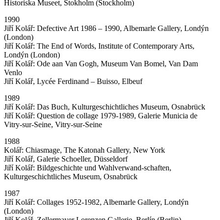
Historiska Museet, Stokholm (Stockholm)
1990
Jiří Kolář: Defective Art 1986 – 1990, Albemarle Gallery, Londýn
(London)
Jiří Kolář: The End of Words, Institute of Contemporary Arts,
Londýn (London)
Jiří Kolář: Ode aan Van Gogh, Museum Van Bomel, Van Dam
Venlo
Jiří Kolář, Lycée Ferdinand – Buisso, Elbeuf
1989
Jiří Kolář: Das Buch, Kulturgeschichtliches Museum, Osnabrück
Jiří Kolář: Question de collage 1979-1989, Galerie Municia de
Vitry-sur-Seine, Vitry-sur-Seine
1988
Kolář: Chiasmage, The Katonah Gallery, New York
Jiří Kolář, Galerie Schoeller, Düsseldorf
Jiří Kolář: Bildgeschichte und Wahlverwand-schaften,
Kulturgeschichtliches Museum, Osnabrück
1987
Jiří Kolář: Collages 1952-1982, Albemarle Gallery, Londýn
(London)
Jiří Kolář, Zellermayer Lorenzen Gallerie, Berlín (Berlin)