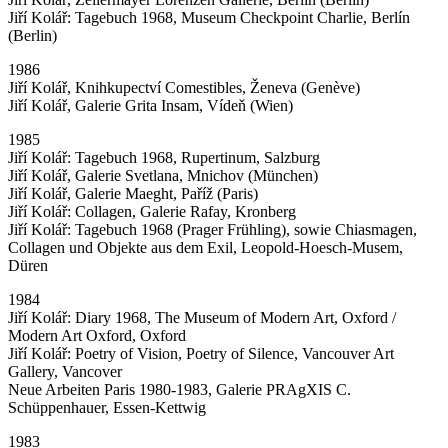
Jiří Kolář: Tagebuch 1968, Museum Checkpoint Charlie, Berlín
(Berlin)
1986
Jiří Kolář, Knihkupectví Comestibles, Ženeva (Genève)
Jiří Kolář, Galerie Grita Insam, Vídeň (Wien)
1985
Jiří Kolář: Tagebuch 1968, Rupertinum, Salzburg
Jiří Kolář, Galerie Svetlana, Mnichov (München)
Jiří Kolář, Galerie Maeght, Paříž (Paris)
Jiří Kolář: Collagen, Galerie Rafay, Kronberg
Jiří Kolář: Tagebuch 1968 (Prager Frühling), sowie Chiasmagen,
Collagen und Objekte aus dem Exil, Leopold-Hoesch-Musem,
Düren
1984
Jiří Kolář: Diary 1968, The Museum of Modern Art, Oxford /
Modern Art Oxford, Oxford
Jiří Kolář: Poetry of Vision, Poetry of Silence, Vancouver Art
Gallery, Vancover
Neue Arbeiten Paris 1980-1983, Galerie PRAgXIS C.
Schüppenhauer, Essen-Kettwig
1983