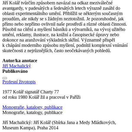
Jiří Kolář tvůrčím způsobem navázal na odkaz meziválečné
avantgardy, v padesátých a šedesátých letech výrazně zasáhl do
oblasti experimentálního umění. Přiblížil se některým současným
proudům, ale nikdy se s žádným neztotožnil. Je pozoruhodné, jak
přímo nebo nepřímo ovlivnil naše prostředí a různé oblasti činnosti.
Působil na cítění a myšlení básníků a výtvarníků, na vývoj užitého
umění, reklamy, ilustrace, na knižní a časopisecké úpravy nebo
dokonce na aranžování výkladních skříní. Významně přispěl
k chápání moderního způsobu myšlení, podnítil komplexní vnímání
skutečnosti z nejrůznějších, často neočekávaných pohledů.
Autor/ka anotace
Jiří Machalický
Publikováno
Profesní životopis
1977 Kolář signatář Charty 77
od roku 1980 Kolář žil a pracoval v Paříži
Monografie, katalogy, publikace
Monografie, katalogy, publikace
Jiří Machalický: Jiří Kolář (Sbírka Jana a Medy Mládkových,
Museum Kampa), Praha 2014