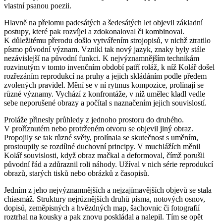
vlastní psanou poezii.
Hlavně na přelomu padesátých a šedesátých let objevil základní
postupy, které pak rozvíjel a zdokonaloval či kombinoval.
K důležitému přerodu došlo vytvářením strojopisů, v nichž ztratilo
písmo původní význam. Vznikl tak nový jazyk, znaky byly stále
nezávislejší na původní funkci. K nejvýznamnějším technikám
rozvinutým v tomto invenčním období patří roláž, k níž Kolář došel
rozřezáním reprodukcí na pruhy a jejich skládáním podle předem
zvolených pravidel. Mění se v ní rytmus kompozice, prolínají se
různé významy. Vychází z konfrontáže, v níž umělec kladl vedle
sebe neporušené obrazy a počítal s naznačením jejich souvislostí.
Proláže přinesly průhledy z jednoho prostoru do druhého.
V proříznutém nebo protrženém otvoru se objevil jiný obraz.
Propojily se tak různé světy, prolínala se skutečnost s uměním,
prostoupily se rozdílné duchovní principy. V muchlážích měnil
Kolář souvislosti, když obraz mačkal a deformoval, čímž porušil
původní řád a zdůraznil roli náhody. Užíval v nich série reprodukcí
obrazů, starých tisků nebo obrázků z časopisů.
Jedním z jeho nejvýznamnějších a nejzajímavějších objevů se stala
chiasmáž. Struktury nejrůznějších druhů písma, notových osnov,
dopisů, zeměpisných a hvězdných map, šachovnic či fotografií
roztrhal na kousky a pak znovu poskládal a nalepil. Tím se opět