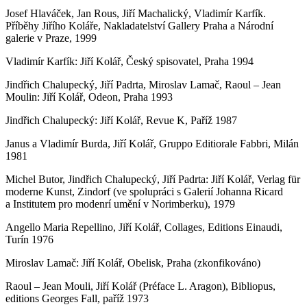
Josef Hlaváček, Jan Rous, Jiří Machalický, Vladimír Karfík.
Příběhy Jiřího Koláře, Nakladatelství Gallery Praha a Národní
galerie v Praze, 1999
Vladimír Karfík: Jiří Kolář, Český spisovatel, Praha 1994
Jindřich Chalupecký, Jiří Padrta, Miroslav Lamač, Raoul – Jean
Moulin: Jiří Kolář, Odeon, Praha 1993
Jindřich Chalupecký: Jiří Kolář, Revue K, Paříž 1987
Janus a Vladimír Burda, Jiří Kolář, Gruppo Editiorale Fabbri, Milán
1981
Michel Butor, Jindřich Chalupecký, Jiří Padrta: Jiří Kolář, Verlag für
moderne Kunst, Zindorf (ve spolupráci s Galerií Johanna Ricard
a Institutem pro modenrí umění v Norimberku), 1979
Angello Maria Repellino, Jiří Kolář, Collages, Editions Einaudi,
Turín 1976
Miroslav Lamač: Jiří Kolář, Obelisk, Praha (zkonfikováno)
Raoul – Jean Mouli, Jiří Kolář (Préface L. Aragon), Bibliopus,
editions Georges Fall, paříž 1973