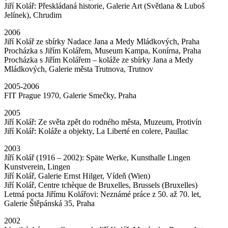
Jiří Kolář: Přeskládaná historie, Galerie Art (Světlana & Luboš
Jelínek), Chrudim
2006
Jiří Kolář ze sbírky Nadace Jana a Medy Mládkových, Praha
Procházka s Jiřím Kolářem, Museum Kampa, Konírna, Praha
Procházka s Jiřím Kolářem – koláže ze sbírky Jana a Medy
Mládkových, Galerie města Trutnova, Trutnov
2005-2006
FIT Prague 1970, Galerie Smečky, Praha
2005
Jiří Kolář: Ze světa zpět do rodného města, Muzeum, Protivín
Jiří Kolář: Koláže a objekty, La Liberté en colere, Paullac
2003
Jíří Kolář (1916 – 2002): Späte Werke, Kunsthalle Lingen
Kunstverein, Lingen
Jiří Kolář, Galerie Ernst Hilger, Vídeň (Wien)
Jiří Kolář, Centre tchèque de Bruxelles, Brussels (Bruxelles)
Letmá pocta Jiřímu Kolářovi: Neznámé práce z 50. až 70. let,
Galerie Štěpánská 35, Praha
2002