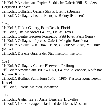
Jiří Kolář: Arbeiten aus Papier, Städtische Galerie Villa Zanders,
Bergisch Gladbach
Jiří Kolář: Collagen, Galeria Slavia, Brémy (Bremen)
Jiří Kolář: Collagen, Institut Français, Brémy (Bremen)
1982
Jiří Kolář, Hokin Gallery, Palm Beach, Florida
Jiří Kolář, The Meadows Gallery, Dallas, Texas
Jiří Kolář, Centre Georges Pompidou, Petit foyer, Paříž (Paris)
Jiří Kolář: Collages i objectes, Galerie Maeght, Barcelona
Jiří Kolář: Arbeiten von 1964 – 1978, Galerie Schiessel, Mnichov
(München)
Jiří Kolář, Die elle Galerie der Stadt Iserlohn, Iserlohn
1981
Jiří Kolář: Collagen, Galerie Eberwein, Freiburg
Jiří Kolář: Arbeiten aus 1967 – 1971, Galerie Jöllenbeck, Kolín nad
Rýnem (Köln)
Jiří Kolář: Berliner Sammlung 1979 – 1980, Kasseler Kunstverein,
Kassel
Jiří Kolář, Galerie Mathieu, Besançon
1980
Jiří Kolář, Atelier rue St. Anne, Brussels (Bruxelles)
Jiří Kolář: 100 Froissagen, Das Lied der Lieder, Museum