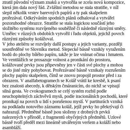
ztratil původní význam znaků a vytvořila se zcela nová kompozice,
která jim dala nový řád. Zvláštní metodou se stala stratifie, v níž
slepil několik vrstev barevných papírů a ty pak skalpelem
prořezával. Odkrýváním spodních plánů odhaloval a vytvářel
pozoruhodné obrazce. Stratifie se stala logickou součástí jeho
složitého systému rozvíjeného souběžně či následně různými směry.
Umělec v různých obdobích vytvořil i řadu objektů, jejichž povrch
různými způsoby kolážoval.
V jeho ateliéru se rozvíjely další postupy a jejich varianty, později
soustředěné ve Slovníku metod. Slepecké básně vznikly vyražením
bodů do plochy bílého papíru, takže je lze vnímat očima i hmatem.
Ve ventilážích se prosazuje volnost a pronikání do prostoru,
kolážované prvky jsou připevněny jen v části své plochy a mohou
se do jisté míry pohybovat. Prořezávané básně vznikaly rozrušením
plochy papíru skalpelem, čímž se znovu propojil prostor před i za
obrazem. V analfabetogramech se Kolář vrátil ke kresbě, k psaní
bez znalosti abecedy, k dětským čmáranicím, do nichž se vpisují
silná gesta. Ve cvokogramech se celý systém rozbil podle
neuchopitelných záchvěvů mysli, podle iracionálních pochodů, které
pronikají na povrch u lidí s porušenou myslí. V partiturách vzniká
na podkladu notového záznamu koláž, jejíž prvky ho překrývají či
nahrazují. Předmětné básně jsou složeny z drobných prvků
nalezených v přírodě, z fragmentů obyčejných předmětů. Uzlové
básně tvoří předěl mezi lineárně utvářeným veršem a koláží nebo
asambláží.