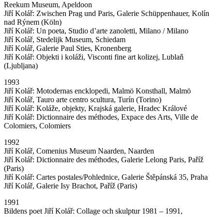
Reekum Museum, Apeldoon
Jiří Kolář: Zwischen Prag und Paris, Galerie Schüppenhauer, Kolín
nad Rýnem (Köln)
Jiří Kolář: Un poeta, Studio d’arte zanoletti, Milano / Milano
Jiří Kolář, Stedelijk Museum, Schiedam
Jiří Kolář, Galerie Paul Sties, Kronenberg
Jiří Kolář: Objekti i koláži, Visconti fine art kolizej, Lublaň
(Ljubljana)
1993
Jiří Kolář: Motodernas encklopedi, Malmö Konsthall, Malmö
Jiří Kolář, Tauro arte centro scultura, Turín (Torino)
Jiří Kolář: Koláže, objekty, Krajská galerie, Hradec Králové
Jiří Kolář: Dictionnaire des méthodes, Expace des Arts, Ville de
Colomiers, Colomiers
1992
Jiří Kolář, Comenius Museum Naarden, Naarden
Jiří Kolář: Dictionnaire des méthodes, Galerie Lelong Paris, Paříž
(Paris)
Jiří Kolář: Cartes postales/Pohlednice, Galerie Štěpánská 35, Praha
Jiří Kolář, Galerie Isy Brachot, Paříž (Paris)
1991
Bildens poet Jiří Kolář: Collage och skulptur 1981 – 1991,