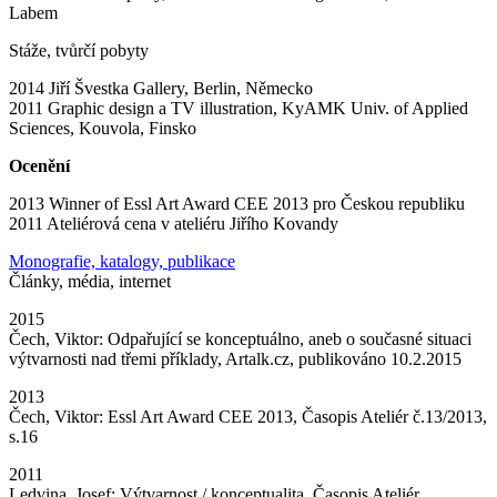
Labem
Stáže, tvůrčí pobyty
2014 Jiří Švestka Gallery, Berlin, Německo
2011 Graphic design a TV illustration, KyAMK Univ. of Applied
Sciences, Kouvola, Finsko
Ocenění
2013 Winner of Essl Art Award CEE 2013 pro Českou republiku
2011 Ateliérová cena v ateliéru Jiřího Kovandy
Monografie, katalogy, publikace
Články, média, internet
2015
Čech, Viktor: Odpařující se konceptuálno, aneb o současné situaci
výtvarnosti nad třemi příklady, Artalk.cz, publikováno 10.2.2015
2013
Čech, Viktor: Essl Art Award CEE 2013, Časopis Ateliér č.13/2013,
s.16
2011
Ledvina, Josef: Výtvarnost / konceptualita, Časopis Ateliér