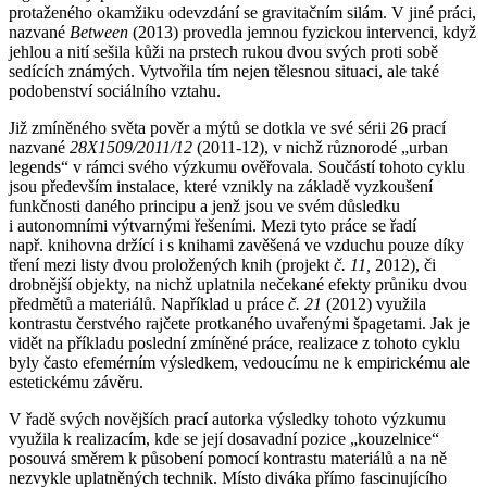
protaženého okamžiku odevzdání se gravitačním silám. V jiné práci,
nazvané
Between
(2013) provedla jemnou fyzickou intervenci, když
jehlou a nití sešila kůži na prstech rukou dvou svých proti sobě
sedících známých. Vytvořila tím nejen tělesnou situaci, ale také
podobenství sociálního vztahu.
Již zmíněného světa pověr a mýtů se dotkla ve své sérii 26 prací
nazvané
28X1509/2011/12
(2011-12), v nichž různorodé „urban
legends“ v rámci svého výzkumu ověřovala. Součástí tohoto cyklu
jsou především instalace, které vznikly na základě vyzkoušení
funkčnosti daného principu a jenž jsou ve svém důsledku
i autonomními výtvarnými řešeními. Mezi tyto práce se řadí
např. knihovna držící i s knihami zavěšená ve vzduchu pouze díky
tření mezi listy dvou proložených knih (projekt
č. 11,
2012), či
drobnější objekty, na nichž uplatnila nečekané efekty průniku dvou
předmětů a materiálů. Například u práce
č. 21
(2012) využila
kontrastu čerstvého rajčete protkaného uvařenými špagetami. Jak je
vidět na příkladu poslední zmíněné práce, realizace z tohoto cyklu
byly často efemérním výsledkem, vedoucímu ne k empirickému ale
estetickému závěru.
V řadě svých novějších prací autorka výsledky tohoto výzkumu
využila k realizacím, kde se její dosavadní pozice „kouzelnice“
posouvá směrem k působení pomocí kontrastu materiálů a na ně
nezvykle uplatněných technik. Místo diváka přímo fascinujícího