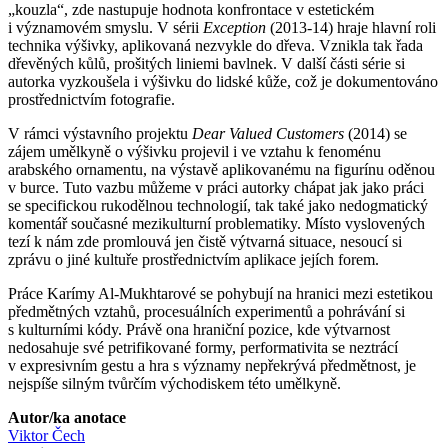
„kouzla“, zde nastupuje hodnota konfrontace v estetickém
i významovém smyslu. V sérii
Exception
(2013-14) hraje hlavní roli
technika výšivky, aplikovaná nezvykle do dřeva. Vznikla tak řada
dřevěných kůlů, prošitých liniemi bavlnek. V další části série si
autorka vyzkoušela i výšivku do lidské kůže, což je dokumentováno
prostřednictvím fotografie.
V rámci výstavního projektu
Dear Valued Customers
(2014) se
zájem umělkyně o výšivku projevil i ve vztahu k fenoménu
arabského ornamentu, na výstavě aplikovanému na figurínu oděnou
v burce. Tuto vazbu můžeme v práci autorky chápat jak jako práci
se specifickou rukodělnou technologií, tak také jako nedogmatický
komentář současné mezikulturní problematiky. Místo vyslovených
tezí k nám zde promlouvá jen čistě výtvarná situace, nesoucí si
zprávu o jiné kultuře prostřednictvím aplikace jejích forem.
Práce Karímy Al-Mukhtarové se pohybují na hranici mezi estetikou
předmětných vztahů, procesuálních experimentů a pohrávání si
s kulturními kódy. Právě ona hraniční pozice, kde výtvarnost
nedosahuje své petrifikované formy, performativita se neztrácí
v expresivním gestu a hra s významy nepřekrývá předmětnost, je
nejspíše silným tvůrčím východiskem této umělkyně.
Autor/ka anotace
Viktor Čech