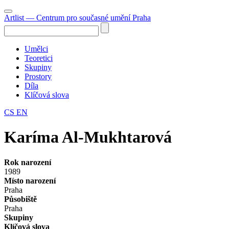
Artlist
— Centrum pro současné umění Praha
Umělci
Teoretici
Skupiny
Prostory
Díla
Klíčová slova
CS
EN
Karíma Al-Mukhtarová
Rok narození
1989
Místo narození
Praha
Působiště
Praha
Skupiny
Klíčová slova