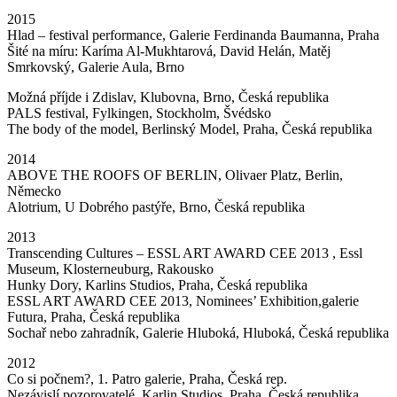
2015
Hlad – festival performance, Galerie Ferdinanda Baumanna, Praha
Šité na míru: Karíma Al-Mukhtarová, David Helán, Matěj
Smrkovský, Galerie Aula, Brno
Možná příjde i Zdislav, Klubovna, Brno, Česká republika
PALS festival, Fylkingen, Stockholm, Švédsko
The body of the model, Berlinský Model, Praha, Česká republika
2014
ABOVE THE ROOFS OF BERLIN, Olivaer Platz, Berlin,
Německo
Alotrium, U Dobrého pastýře, Brno, Česká republika
2013
Transcending Cultures – ESSL ART AWARD CEE 2013 , Essl
Museum, Klosterneuburg, Rakousko
Hunky Dory, Karlins Studios, Praha, Česká republika
ESSL ART AWARD CEE 2013, Nominees’ Exhibition,galerie
Futura, Praha, Česká republika
Sochař nebo zahradník, Galerie Hluboká, Hluboká, Česká republika
2012
Co si počnem?, 1. Patro galerie, Praha, Česká rep.
Nezávislí pozorovatelé, Karlin Studios, Praha, Česká republika