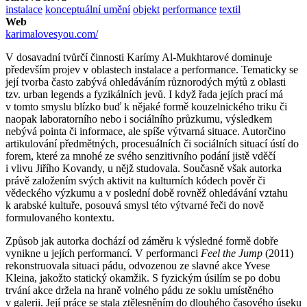
instalace
konceptuální umění
objekt
performance
textil
Web
karimalovesyou.com/
V dosavadní tvůrčí činnosti Karímy Al-Mukhtarové dominuje
především projev v oblastech instalace a performance. Tematicky se
její tvorba často zabývá ohledáváním různorodých mýtů z oblasti
tzv. urban legends a fyzikálních jevů. I když řada jejích prací má
v tomto smyslu blízko buď k nějaké formě kouzelnického triku či
naopak laboratorního nebo i sociálního průzkumu, výsledkem
nebývá pointa či informace, ale spíše výtvarná situace. Autorčino
artikulování předmětných, procesuálních či sociálních situací ústí do
forem, které za mnohé ze svého senzitivního podání jistě vděčí
i vlivu Jiřího Kovandy, u nějž studovala. Současně však autorka
právě založením svých aktivit na kulturních kódech pověr či
vědeckého výzkumu a v poslední době rovněž ohledávání vztahu
k arabské kultuře, posouvá smysl této výtvarné řeči do nově
formulovaného kontextu.
Způsob jak autorka dochází od záměru k výsledné formě dobře
vynikne u jejích performancí. V performanci
Feel the Jump
(2011)
rekonstruovala situaci pádu, odvozenou ze slavné akce Yvese
Kleina, jakožto statický okamžik. S fyzickým úsilím se po dobu
trvání akce držela na hraně volného pádu ze soklu umístěného
v galerii. Její práce se stala ztělesněním do dlouhého časového úseku