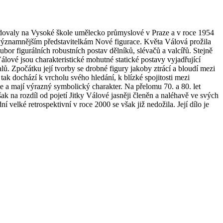
tudovaly na Vysoké škole umělecko průmyslové v Praze a v roce 1954
jvýznamnějším představitelkám Nové figurace. Květa Válová prožila
ubor figurálních robustních postav dělníků, slévačů a valcířů. Stejně
álové jsou charakteristické mohutné statické postavy vyjadřující
lů. Zpočátku její tvorby se drobné figury jakoby ztrácí a bloudí mezi
ak dochází k vrcholu svého hledání, k blízké spojitosti mezi
e a mají výrazný symbolický charakter. Na přelomu 70. a 80. let
ak na rozdíl od pojetí Jitky Válové jasněji členěn a naléhavě ve svých
í velké retrospektivní v roce 2000 se však již nedožila. Její dílo je