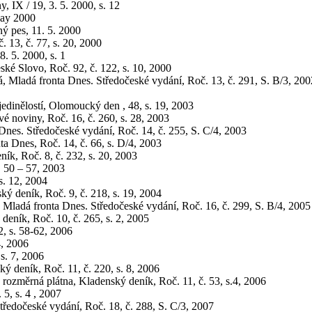
, IX / 19, 3. 5. 2000, s. 12
May 2000
ný pes, 11. 5. 2000
. 13, č. 77, s. 20, 2000
. 5. 2000, s. 1
ské Slovo, Roč. 92, č. 122, s. 10, 2000
vá, Mladá fronta Dnes. Středočeské vydání, Roč. 13, č. 291, S. B/3, 200
edinělostí, Olomoucký den , 48, s. 19, 2003
é noviny, Roč. 16, č. 260, s. 28, 2003
nes. Středočeské vydání, Roč. 14, č. 255, S. C/4, 2003
ta Dnes, Roč. 14, č. 66, s. D/4, 2003
k, Roč. 8, č. 232, s. 20, 2003
s. 50 – 57, 2003
s. 12, 2004
ý deník, Roč. 9, č. 218, s. 19, 2004
Mladá fronta Dnes. Středočeské vydání, Roč. 16, č. 299, S. B/4, 2005
deník, Roč. 10, č. 265, s. 2, 2005
, s. 58-62, 2006
4, 2006
 s. 7, 2006
ký deník, Roč. 11, č. 220, s. 8, 2006
rozměrná plátna, Kladenský deník, Roč. 11, č. 53, s.4, 2006
5, s. 4 , 2007
ředočeské vydání, Roč. 18, č. 288, S. C/3, 2007