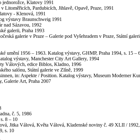
ho jednorožce, Klatovy 1991
h v Litoměřicích, Pardubicích, Jihlavě, Opavě, Praze, 1991
Klatovy - Klenová, 1991
alog výstavy Braunschweig 1991
dár nad Sázavou, 1992
ké galerii, Praha 1993
edočeská galerie v Praze – Galerie pod Vyšehradem v Praze, Státní gale
ské umění 1956 – 1963. Katalog výstavy, GHMP, Praha 1994, s. 15 – 
talog výstavy, Manchester City Art Gallery, 1994
věty Válových, edice Biblos, Kladno, 1996
ského salónu, Státní galerie ve Zlíně, 1999
Ersinnen, in: Aspekte / Position. Katalog výstavy, Museum Moderner Ku
y, Galerie Art, Praha 2007
8
adna, č. 5, 1986
s. 8 – 10
rová, Jitka Válová, Květa Válová, Kladenské noviny č. 49 XLII / 1992,
, s. 10