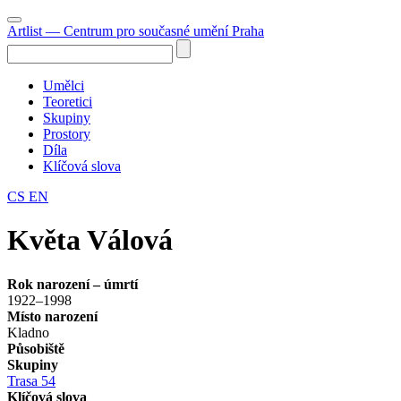
Artlist
— Centrum pro současné umění Praha
Umělci
Teoretici
Skupiny
Prostory
Díla
Klíčová slova
CS
EN
Květa Válová
Rok narození – úmrtí
1922–1998
Místo narození
Kladno
Působiště
Skupiny
Trasa 54
Klíčová slova