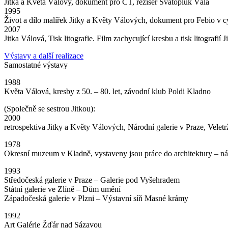
Jitka a Květa Válovy, dokument pro ČT, režisér Svatopluk Vála
1995
Život a dílo malířek Jitky a Květy Válových, dokument pro Febio v c
2007
Jitka Válová, Tisk litografie. Film zachycující kresbu a tisk litografi
Výstavy a další realizace
Samostatné výstavy
1988
Květa Válová, kresby z 50. – 80. let, závodní klub Poldi Kladno
(Společně se sestrou Jitkou):
2000
retrospektiva Jitky a Květy Válových, Národní galerie v Praze, Veletr
1978
Okresní muzeum v Kladně, vystaveny jsou práce do architektury – n
1993
Středočeská galerie v Praze – Galerie pod Vyšehradem
Státní galerie ve Zlíně – Dům umění
Západočeská galerie v Plzni – Výstavní síň Masné krámy
1992
Art Galérie Žďár nad Sázavou