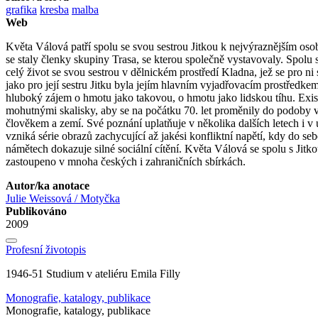
grafika
kresba
malba
Web
Květa Válová patří spolu se svou sestrou Jitkou k nejvýraznějším o
se staly členky skupiny Trasa, se kterou společně vystavovaly. Spol
celý život se svou sestrou v dělnickém prostředí Kladna, jež se pro ni
jako pro její sestru Jitku byla jejím hlavním vyjadřovacím prostředke
hluboký zájem o hmotu jako takovou, o hmotu jako lidskou tíhu. Existe
mohutnými skalisky, aby se na počátku 70. let proměnily do podoby ve
člověkem a zemí. Své poznání uplatňuje v několika dalších letech i v
vzniká série obrazů zachycující až jakési konfliktní napětí, kdy do s
námětech dokazuje silné sociální cítění. Květa Válová se spolu s Jitkou
zastoupeno v mnoha českých i zahraničních sbírkách.
Autor/ka anotace
Julie Weissová / Motyčka
Publikováno
2009
Profesní životopis
1946-51 Studium v ateliéru Emila Filly
Monografie, katalogy, publikace
Monografie, katalogy, publikace