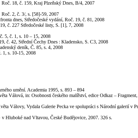
 Roč. 18, č. 159, Kraj Plzeňský Dnes, B/4, 2007
oč. 2, č. 3/, s. [58]-59, 2007
fronta dnes, Středočeské vydání, Roč. 19, č. 81, 2008
, č. 227 Středočeské listy, S. [1], 7, 2008
 5, č. 1, s. 10 – 15, 2008
 19, č. 42, Střední Čechy Dnes : Kladensko, S. C3, 2008
adenský deník, Č. 85, s. 4, 2008
 1, s. 10-15, 2008
varného umění. Academia 1995, s. 893 – 894
ta Válová, in: Osobnosti českého malířství, edice Odkaz – Fragment, 
a Válovy, Vydala Galerie Pecka ve spolupráci s Národní galerií v P
G v Hluboké nad Vltavou, České Budějovice, 2007. 326 s.