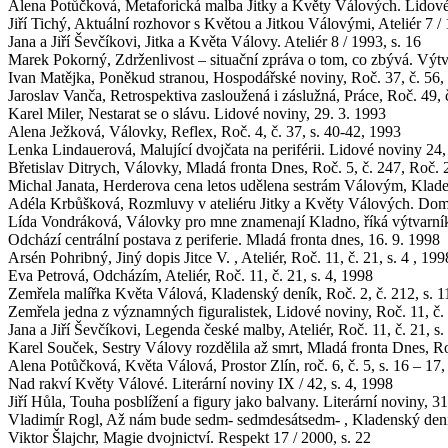
Alena Potůčková, Metaforická malba Jitky a Květy Válových. Lidové
Jiří Tichý, Aktuální rozhovor s Květou a Jitkou Válovými, Ateliér 7 / 
Jana a Jiří Ševčíkovi, Jitka a Květa Válovy. Ateliér 8 / 1993, s. 16
Marek Pokorný, Zdrženlivost – situační zpráva o tom, co zbývá. Výt
Ivan Matějka, Poněkud stranou, Hospodářské noviny, Roč. 37, č. 56, 
Jaroslav Vanča, Retrospektiva zasloužená i záslužná, Práce, Roč. 49, č
Karel Miler, Nestarat se o slávu. Lidové noviny, 29. 3. 1993
Alena Ježková, Válovky, Reflex, Roč. 4, č. 37, s. 40-42, 1993
Lenka Lindauerová, Malující dvojčata na periférii. Lidové noviny 24,
Břetislav Ditrych, Válovky, Mladá fronta Dnes, Roč. 5, č. 247, Roč. 2
Michal Janata, Herderova cena letos udělena sestrám Válovým, Klade
Adéla Krbůšková, Rozmluvy v ateliéru Jitky a Květy Válových. Domo
Lída Vondráková, Válovky pro mne znamenají Kladno, říká výtvarník 
Odchází centrální postava z periferie. Mladá fronta dnes, 16. 9. 1998
Arsén Pohribný, Jiný dopis Jitce V. , Ateliér, Roč. 11, č. 21, s. 4 , 199
Eva Petrová, Odcházím, Ateliér, Roč. 11, č. 21, s. 4, 1998
Zemřela malířka Květa Válová, Kladenský deník, Roč. 2, č. 212, s. 1
Zemřela jedna z významných figuralistek, Lidové noviny, Roč. 11, č. 
Jana a Jiří Ševčíkovi, Legenda české malby, Ateliér, Roč. 11, č. 21, s.
Karel Souček, Sestry Válovy rozdělila až smrt, Mladá fronta Dnes, Roč
Alena Potůčková, Květa Válová, Prostor Zlín, roč. 6, č. 5, s. 16 – 17
Nad rakví Květy Válové. Literární noviny IX / 42, s. 4, 1998
Jiří Hůla, Touha posblížení a figury jako balvany. Literární noviny, 3
Vladimír Rogl, Až nám bude sedm- sedmdesátsedm- , Kladenský deník 
Viktor Šlajchr, Magie dvojnictví. Respekt 17 / 2000, s. 22