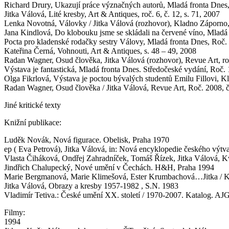
Richard Drury, Ukazují práce význačných autorů, Mladá fronta Dnes,
Jitka Válová, Lité kresby, Art & Antiques, roč. 6, č. 12, s. 71, 2007
Lenka Novotná, Válovky / Jitka Válová (rozhovor), Kladno Záporno, R
Jana Kindlová, Do klobouku jsme se skládali na červené víno, Mladá 
Pocta pro kladenské rodačky sestry Válovy, Mladá fronta Dnes, Roč. 19
Kateřina Černá, Vohnouti, Art & Antiques, s. 48 – 49, 2008
Radan Wagner, Osud člověka, Jitka Válová (rozhovor), Revue Art, roč.
Výstava je fantastická, Mladá fronta Dnes. Středočeské vydání, Roč.
Olga Fikrlová, Výstava je poctou bývalých studentů Emilu Fillovi, Kl
Radan Wagner, Osud člověka / Jitka Válová, Revue Art, Roč. 2008, č.
Jiné kritické texty
Knižní publikace:
Luděk Novák, Nová figurace. Obelisk, Praha 1970
ep ( Eva Petrová), Jitka Válová, in: Nová encyklopedie českého výt
Vlasta Čiháková, Ondřej Zahradníček, Tomáš Řízek, Jitka Válová, Kvě
Jindřich Chalupecký, Nové umění v Čechách. H&H, Praha 1994
Marie Bergmanová, Marie Klimešová, Ester Krumbachová…Jitka / Květ
Jitka Válová, Obrazy a kresby 1957-1982 , S.N. 1983
Vladimír Tetiva.: České umění XX. století / 1970-2007. Katalog. AJ
Filmy:
1994