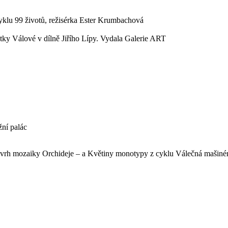
yklu 99 životů, režisérka Ester Krumbachová
í Jitky Válové v dílně Jiřího Lípy. Vydala Galerie ART
žní palác
ávrh mozaiky Orchideje – a Květiny monotypy z cyklu Válečná mašinér