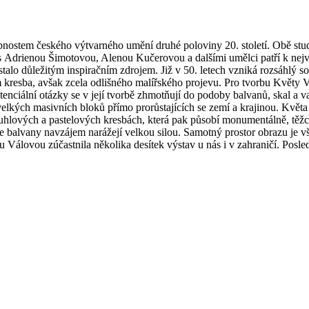
sobnostem českého výtvarného umění druhé poloviny 20. století. Obě s
u s Adrienou Šimotovou, Alenou Kučerovou a dalšími umělci patří k ne
 stalo důležitým inspiračním zdrojem. Již v 50. letech vzniká rozsáhlý so
m kresba, avšak zcela odlišného malířského projevu. Pro tvorbu Květy V
nciální otázky se v její tvorbě zhmotňují do podoby balvanů, skal a va
lkých masivních bloků přímo prorůstajících se zemí a krajinou. Květa t
 uhlových a pastelových kresbách, která pak působí monumentálně, těžc
ebe balvany navzájem narážejí velkou silou. Samotný prostor obrazu je vš
 Válovou zúčastnila několika desítek výstav u nás i v zahraničí. Posledn