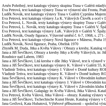
Arsén Pohribný, text katalogu výstavy skupina Trasa v Galérii mladý
Eva Petrová, text katalogu výstavy Trasa ve výstavní síni Fronta, Pra
Luděk Novák, text katalogu výstavy Trasa v Galérii Cypriána Majerní
Eva Petrová, text katalogu výstavy J.a K. Válových Člověk a ocel v
Eva Petrová, L. Novák, texty katalogu výstavy skupiny Trasa v Galér
Eva Petrová, L. Novák, texty katalogu skupiny Trasa v Galérii V. Šp
Eva Petrová, text katalogu výstavy J.aK. Válových v Galérii V. Špál
Luděk Novák, Osudy figurace, Výtavrné umění č. 6-7, 1968, s. 271-
Eva Petrová, text katalogu výstavy Nová figurace v Mánesu, Praha 1
Luděk Novák, Nová figurace, Praha, Obelisk 1970
Zbyněk M. Duda, Jitka a Květa Válovy / Obrazy a kresby, Katalog v
Jana a Jiří Ševčíkovi, Obrazy a kresby Jitky a Květy Válových, in
Roudnice nad Labem, 1983
Jana a Jiří Ševčíkovi, Litá kresba v díle Jitky Válové, text k výstavě
Jana a Jiří Ševčíkovi, text katalogu výstavy K. Válové v Galérii 55,
Vladimír Tetiva, text katalogu výstavy J. Válové v Domě kultury R
Vladimír Tetiva, text katalogu výstavy K. Válové v Domě kultury 
Jana Ševčíková, text katalogu výstavy K. Válové v Obvodním kultur
Jana a Jiří Ševčíkovi, text katalogu výstavy J. Válové v Obvodním k
Jana Ševčíková, text katalogu výstavy K. Válové v Závodním klubu 
Jana a Jiří Ševčíkovi, Galapágy in: Květa Válová, Jitka Válová. K
Eva Petrová, Květa Válová, Jitka Válová – obrazy. Katalog výstav
Jana a Jiří Ševčíkovi, Tschechische Kunst Heute, Katalog výstavy v G
Jana Geržová, Kata Hubatová, Výběrové příbuznosti – spoločná výsta