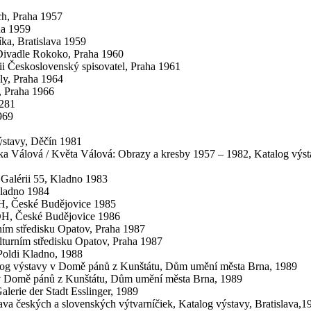
ch, Praha 1957
ha 1959
ka, Bratislava 1959
 Divadle Rokoko, Praha 1960
ii Československý spisovatel, Praha 1961
ály, Praha 1964
y, Praha 1966
 281
969
ýstavy, Děčín 1981
: Jitka Válová / Květa Válová: Obrazy a kresby 1957 – 1982, Katalog
 v Galérii 55, Kladno 1983
 Kladno 1984
OH, České Budějovice 1985
ROH, České Budějovice 1986
ním středisku Opatov, Praha 1987
ulturním středisku Opatov, Praha 1987
Poldi Kladno, 1988
atalog výstavy v Domě pánů z Kunštátu, Dům umění města Brna, 1989
y v Domě pánů z Kunštátu, Dům umění města Brna, 1989
alerie der Stadt Esslinger, 1989
va českých a slovenských výtvarníčiek, Katalog výstavy, Bratislava,1