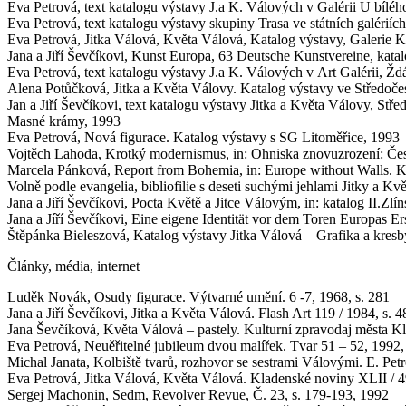
Eva Petrová, text katalogu výstavy J.a K. Válových v Galérii U bílé
Eva Petrová, text katalogu výstavy skupiny Trasa ve státních galériíc
Eva Petrová, Jitka Válová, Květa Válová, Katalog výstavy, Galerie 
Jana a Jiří Ševčíkovi, Kunst Europa, 63 Deutsche Kunstvereine, kat
Eva Petrová, text katalogu výstavy J.a K. Válových v Art Galérii, Ž
Alena Potůčková, Jitka a Květa Válovy. Katalog výstavy ve Středočes
Jan a Jiří Ševčíkovi, text katalogu výstavy Jitka a Květa Válovy, Stř
Masné krámy, 1993
Eva Petrová, Nová figurace. Katalog výstavy s SG Litoměřice, 1993
Vojtěch Lahoda, Krotký modernismus, in: Ohniska znovuzrození: Če
Marcela Pánková, Report from Bohemia, in: Europe without Walls. Ka
Volně podle evangelia, bibliofilie s deseti suchými jehlami Jitky a K
Jana a Jiří Ševčíkovi, Pocta Květě a Jitce Válovým, in: katalog II.Zlín
Jana a Jíří Ševčíkovi, Eine eigene Identität vor dem Toren Europas 
Štěpánka Bieleszová, Katalog výstavy Jitka Válová – Grafika a kresb
Články, média, internet
Luděk Novák, Osudy figurace. Výtvarné umění. 6 -7, 1968, s. 281
Jana a Jiří Ševčíkovi, Jitka a Květa Válová. Flash Art 119 / 1984, s. 4
Jana Ševčíková, Květa Válová – pastely. Kulturní zpravodaj města Kl
Eva Petrová, Neuěřitelné jubileum dvou malířek. Tvar 51 – 52, 1992, 
Michal Janata, Kolbiště tvarů, rozhovor se sestrami Válovými. E. Pet
Eva Petrová, Jitka Válová, Květa Válová. Kladenské noviny XLII / 49
Sergej Machonin, Sedm, Revolver Revue, Č. 23, s. 179-193, 1992