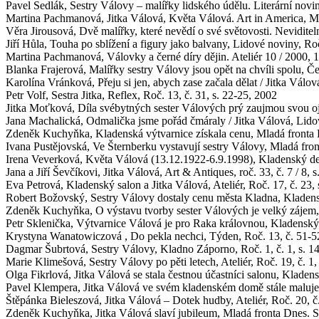
Pavel Sedlák, Sestry Válovy – malířky lidského údělu. Literární noviny
Martina Pachmanová, Jitka Válová, Květa Válová. Art in America, 
Věra Jirousová, Dvě malířky, které nevědí o své světovosti. Neviditel
Jiří Hůla, Touha po sblížení a figury jako balvany, Lidové noviny, Roč
Martina Pachmanová, Válovky a černé díry dějin. Ateliér 10 / 2000, 18
Blanka Frajerová, Malířky sestry Válovy jsou opět na chvíli spolu, Če
Karolína Vránková, Přeju si jen, abych zase začala dělat / Jitka Válo
Petr Volf, Sestra Jitka, Reflex, Roč. 13, č. 31, s. 22-25, 2002
Jitka Moťková, Díla svébytných sester Válových prý zaujmou svou oj
Jana Machalická, Odmalička jsme pořád čmáraly / Jitka Válová, Lidov
Zdeněk Kuchyňka, Kladenská výtvarnice získala cenu, Mladá fronta D
Ivana Pustějovská, Ve Šternberku vystavují sestry Válovy, Mladá fron
Irena Veverková, Květa Válová (13.12.1922-6.9.1998), Kladenský dení
Jana a Jiří Ševčíkovi, Jitka Válová, Art & Antiques, roč. 33, č. 7 / 8, 
Eva Petrová, Kladenský salon a Jitka Válová, Ateliér, Roč. 17, č. 23, 
Robert Božovský, Sestry Válovy dostaly cenu města Kladna, Kladensk
Zdeněk Kuchyňka, O výstavu tvorby sester Válových je velký zájem, 
Petr Sklenička, Výtvarnice Válová je pro Raka královnou, Kladenský 
Krystyna Wanatowiczová , Do pekla nechci, Týden, Roč. 13, č. 51-52
Dagmar Šubrtová, Sestry Válovy, Kladno Záporno, Roč. 1, č. 1, s. 1
Marie Klimešová, Sestry Válovy po pěti letech, Ateliér, Roč. 19, č. 1,
Olga Fikrlová, Jitka Válová se stala čestnou účastníci salonu, Kladens
Pavel Klempera, Jitka Válová ve svém kladenském domě stále maluje 
Štěpánka Bieleszová, Jitka Válová – Dotek hudby, Ateliér, Roč. 20, č. 
Zdeněk Kuchyňka, Jitka Válová slaví jubileum, Mladá fronta Dnes. St