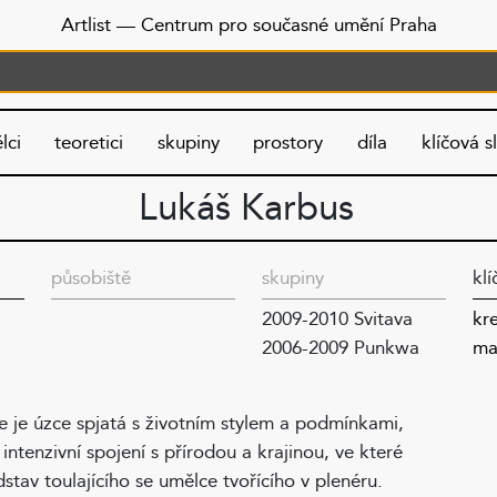
Artlist
— Centrum pro současné umění Praha
lci
teoretici
skupiny
prostory
díla
klíčová s
Lukáš Karbus
působiště
skupiny
klí
2009-2010 Svitava
kr
2006-2009 Punkwa
ma
au
pu
e je úzce spjatá s životním stylem a podmínkami,
 intenzivní spojení s přírodou a krajinou, ve které
Al
20
tav toulajícího se umělce tvořícího v plenéru.