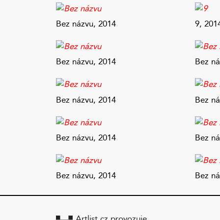
renesančního zátiší a romantické krajinomal
zrcadlením motivů a narušování vznikající sy
Bez názvu, 2014
9, 201
a dramatičnosti.“
Karbus není žádným víkendovým malířem a na
a kresby mylně spojované, je pouze zdánliv
Bez názvu, 2014
Bez ná
s malířskou tradicí a díky spojení s lokáln
od tendenčního umění a trendů současného u
charakter. Důležitým aspektem je jistě řeme
Bez názvu, 2014
Bez ná
jsou vyplňovány jednotlivé plochy jeho kraj
připomínat také umění vitráže středověkých
neuvidíme člověka ani jiného živého tvora, d
Bez názvu, 2014
Bez ná
poněkud apokalypticky. A nezachrání to ani 
připomíná Jurkovičovy pseudolidové stavby,
nebo stojí osamocena v údolí mezi skalami
Bez názvu, 2014
Bez ná
2008). V současnosti můžeme narazit na tvor
a krystalům země. Ve většině případů se zde al
člověkem zhotovená scenérie, severočeská př
Artlist.cz provozuje
a ornamentální.