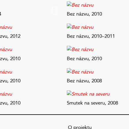
by v nich vyhovují hrám s obrazovými plány,
metrie, se skloubením věcnosti a fantaskna, idyly
4
Bez názvu, 2010
ivita, se kterou můžou být jeho obrazy
á. Tento umělec pracuje vědomě a sofistikovaně
zvu, 2012
Bez názvu, 2010–2011
ími podmínkami, specifickým životem a odklonem
měleckého světa získává jeho tvorba jedinečný
slné provedení a vytříbená práce s barvou, kterou
zvu, 2010
Bez názvu, 2010
inných mozaiek, a které mohou svou barevností
 katedrál. V Karbusových kresbách a malbách
íky čemuž působí klidně a tiše, ale zároveň
zvu, 2010
Bez názvu, 2008
tradiční lidová chalupa, která v mnohém
 a za níž se dmou komíny jaderných elektráren
 (kresba s příznačným názvem
Smutek na severu
,
zvu, 2010
Smutek na severu, 2008
bu čistě abstraktní, odkazující k horninám
e mísí a prolínají tři krajinné roviny: zátiší jako
írodní krajina a nakonec také krajina abstraktní
O projektu