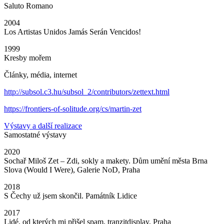
Saluto Romano
2004
Los Artistas Unidos Jamás Serán Vencidos!
1999
Kresby mořem
Články, média, internet
http://subsol.c3.hu/subsol_2/contributors/zettext.html
https://frontiers-of-solitude.org/cs/martin-zet
Výstavy a další realizace
Samostatné výstavy
2020
Sochař Miloš Zet – Zdi, sokly a makety. Dům umění města Brna
Slova (Would I Were), Galerie NoD, Praha
2018
S Čechy už jsem skončil. Památník Lidice
2017
Lidé, od kterých mi přišel spam, tranzitdisplay, Praha