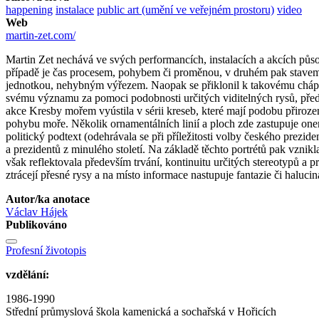
happening
instalace
public art (umění ve veřejném prostoru)
video
Web
martin-zet.com/
Martin Zet nechává ve svých performancích, instalacích a akcích půso
případě je čas procesem, pohybem či proměnou, v druhém pak stavem, 
jednotkou, nehybným výřezem. Naopak se přiklonil k takovému chápán
svému významu za pomoci podobnosti určitých viditelných rysů, pře
akce Kresby mořem vyústila v sérii kreseb, které mají podobu přiroze
pohybu moře. Několik ornamentálních linií a ploch zde zastupuje onen
politický podtext (odehrávala se při příležitosti volby českého prez
a prezidentů z minulého století. Na základě těchto portrétů pak vznik
však reflektovala především trvání, kontinuitu určitých stereotypů a
ztrácejí přesné rysy a na místo informace nastupuje fantazie či halucin
Autor/ka anotace
Václav Hájek
Publikováno
Profesní životopis
vzdělání:
1986-1990
Střední průmyslová škola kamenická a sochařská v Hořicích