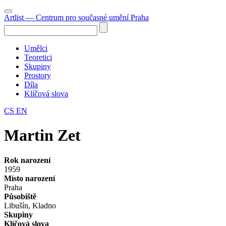
Artlist
— Centrum pro současné umění Praha
Umělci
Teoretici
Skupiny
Prostory
Díla
Klíčová slova
CS
EN
Martin Zet
Rok narození
1959
Místo narození
Praha
Působiště
Libušín, Kladno
Skupiny
Klíčová slova