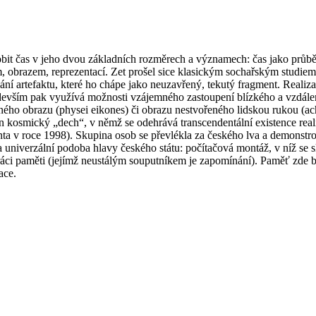
bit čas v jeho dvou základních rozměrech a významech: čas jako průběh,
obrazem, reprezentací. Zet prošel sice klasickým sochařským studiem 
í artefaktu, které ho chápe jako neuzavřený, tekutý fragment. Realiz
devším pak využívá možnosti vzájemného zastoupení blízkého a vzdále
ného obrazu (physei eikones) či obrazu nestvořeného lidskou rukou (ac
 kosmický „dech“, v němž se odehrává transcendentální existence reali
identa v roce 1998). Skupina osob se převlékla za českého lva a demons
la univerzální podoba hlavy českého státu: počítačová montáž, v níž se 
 práci paměti (jejímž neustálým souputníkem je zapomínání). Paměť zde 
ace.