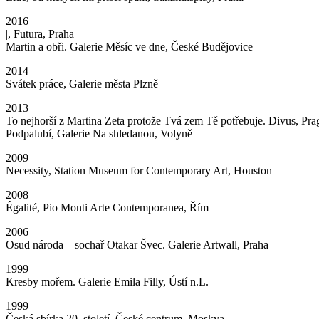
2016
|, Futura, Praha
Martin a obři. Galerie Měsíc ve dne, České Budějovice
2014
Svátek práce, Galerie města Plzně
2013
To nejhorší z Martina Zeta protože Tvá zem Tě potřebuje. Divus, Pra
Podpalubí, Galerie Na shledanou, Volyně
2009
Necessity, Station Museum for Contemporary Art, Houston
2008
Égalité, Pio Monti Arte Contemporanea, Řím
2006
Osud národa – sochař Otakar Švec. Galerie Artwall, Praha
1999
Kresby mořem. Galerie Emila Filly, Ústí n.L.
1999
Česká sbírka 20. století. České centrum, Moskva