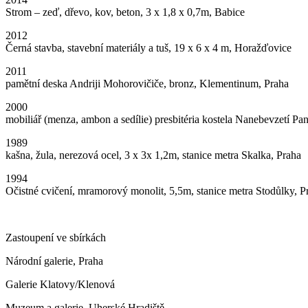
Strom – zeď, dřevo, kov, beton, 3 x 1,8 x 0,7m, Babice
2012
Černá stavba, stavební materiály a tuš, 19 x 6 x 4 m, Horažďovice
2011
pamětní deska Andriji Mohorovičiče, bronz, Klementinum, Praha
2000
mobiliář (menza, ambon a sedílie) presbitéria kostela Nanebevzetí P
1989
kašna, žula, nerezová ocel, 3 x 3x 1,2m, stanice metra Skalka, Praha
1994
Očistné cvičení, mramorový monolit, 5,5m, stanice metra Stodůlky, 
Zastoupení ve sbírkách
Národní galerie, Praha
Galerie Klatovy/Klenová
Muzeum a galerie, Uherské Hradiště