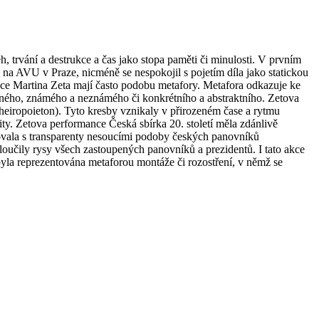
 trvání a destrukce a čas jako stopa paměti či minulosti. V prvním
na AVU v Praze, nicméně se nespokojil s pojetím díla jako statickou
ace Martina Zeta mají často podobu metafory. Metafora odkazuje ke
ného, známého a neznámého či konkrétního a abstraktního. Zetova
heiropoieton). Tyto kresby vznikaly v přirozeném čase a rytmu
ty. Zetova performance Česká sbírka 20. století měla zdánlivě
trovala s transparenty nesoucími podoby českých panovníků
sloučily rysy všech zastoupených panovníků a prezidentů. I tato akce
byla reprezentována metaforou montáže či rozostření, v němž se