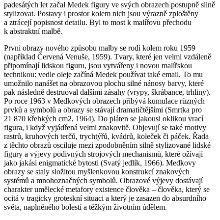
padesátých let začal Medek figury ve svých obrazech postupně silně
stylizovat. Postavy i prostor kolem nich jsou výrazně zploštěny
a ztrácejí popisnost detailu. Byl to most k malířovu přechodu
k abstraktní malbě.
První obrazy nového způsobu malby se rodí kolem roku 1959
(například Červená Venuše, 1959). Tvary, které jen velmi vzdáleně
připomínají lidskou figuru, jsou vytvářeny i novou malířskou
technikou: vedle oleje začíná Medek používat také email. To mu
umožnilo nanášet na obrazovou plochu silné nánosy barvy, které
pak následně destruoval dalšími zásahy (vrypy, škrábance, trhliny).
Po roce 1963 v Medkových obrazech přibývá kumulace různých
prvků a symbolů a obrazy se stávají dramatičtějšími (Smrtka pro
21 870 křehkých cm2, 1964). Do pláten se jakousi oklikou vrací
figura, i když vyjádřená velmi znakovitě. Objevují se také motivy
rastrů, kruhových terčů, trychtýřů, kvádrů, koleček či páček. Řada
z těchto obrazů osciluje mezi zpodobněním silně stylizované lidské
figury a výjevy podivných strojových mechanismů, které ožívají
jako jakási enigmatické bytosti (Svatý jedlík, 1966). Medkovy
obrazy se staly složitou myšlenkovou konstrukcí znakových
systémů a mnohoznačných symbolů. Obrazové výjevy dostávají
charakter umělecké metafory existence člověka – člověka, který se
ocitá v tragicky groteskní situaci a který je zasazen do absurdního
světa, naplněného bolestí a těžkým životním údělem.