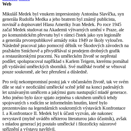
Web
Mikuláš Medek byl vnukem impresionisty Antonína Slavíčka, syn
generála Rudolfa Medka a jeho bratrem byl známý publicista,
novinář a dopisovatel Hlasu Ameriky Ivan Medek. Po roce 1945
začal Medek studovat na Akademii výtvarných umění v Praze, ale
po komunistickém převratu byl v rámci čistek jako syn legionáře
a generála prvorepublikové armády roku 1949 ze školy vyloučen.
Následně pracoval jako pomocný dělník ve Škodových závodech na
pražském Smíchově a přivydělával si prodejem drobných grafik
a restaurátorskými pracemi. Na uměleckém životě se nepřestal
podílet; spolupracoval například s Karlem Teigem, kterému pomáhal
při vydávání uměleckých sborníků. Své malířské tvorbě se věnoval
pouze soukromě, ale bez přerušení a důsledně.
Pro svůj nekompromisní postoj jak v občanském životě, tak ve svém
díle se stal v neoficiální umělecké scéně ještě na konci padesátých
let uznávaným umělcem a jakýmsi guru nastupující mladé generace.
Jeho jméno bylo úzce spjato zejména s okruhem umělců tehdy
spojovaných s rodícím se informelním hnutím, které bylo
prezentováno na legendárních soukromých výstavách Konfrontace
I. a Konfrontace II. Medek byl k účasti vyzván, ale nakonec
nevystavil (mylně uváděn některou literaturou jako účastník), avšak
s mladou generací jej poutalo umělecké i filozoficky názorové
spříznění a výstavu navštívil.