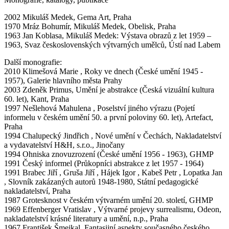
2002 Mikuláš Medek, Gema Art, Praha
1970 Mráz Bohumír, Mikuláš Medek, Obelisk, Praha
1963 Jan Koblasa, Mikuláš Medek: Výstava obrazů z let 1959 –
1963, Svaz československých výtvarných umělců, Ústí nad Labem
Další monografie:
2010 Klimešová Marie , Roky ve dnech (České umění 1945 -
1957), Galerie hlavního města Prahy
2003 Zdeněk Primus, Umění je abstrakce (Česká vizuální kultura
60. let), Kant, Praha
1997 Nešlehová Mahulena , Poselství jiného výrazu (Pojetí
informelu v českém umění 50. a první poloviny 60. let), Artefact,
Praha
1994 Chalupecký Jindřich , Nové umění v Čechách, Nakladatelství
a vydavatelství H&H, s.r.o., Jinočany
1994 Ohniska znovuzrození (České umění 1956 - 1963), GHMP
1991 Český informel (Průkopníci abstrakce z let 1957 - 1964)
1991 Brabec Jiří , Gruša Jiří , Hájek Igor , Kabeš Petr , Lopatka Jan
, Slovník zakázaných autorů 1948-1980, Státní pedagogické
nakladatelství, Praha
1987 Grotesknost v českém výtvarném umění 20. století, GHMP
1969 Effenberger Vratislav , Výtvarné projevy surrealismu, Odeon,
nakladatelství krásné literatury a umění, n.p., Praha
1967 František Šmejkal, Fantasijní aspekty současného českého