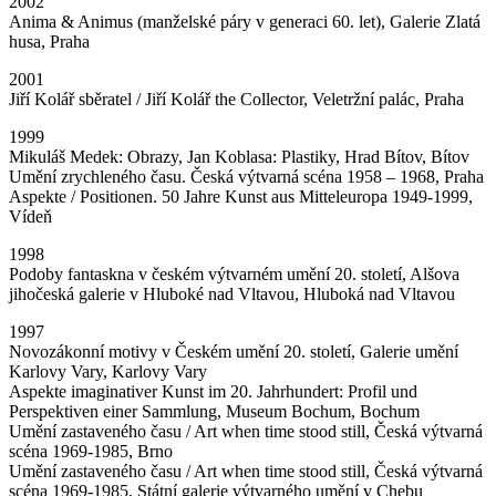
2002
Anima & Animus (manželské páry v generaci 60. let), Galerie Zlatá
husa, Praha
2001
Jiří Kolář sběratel / Jiří Kolář the Collector, Veletržní palác, Praha
1999
Mikuláš Medek: Obrazy, Jan Koblasa: Plastiky, Hrad Bítov, Bítov
Umění zrychleného času. Česká výtvarná scéna 1958 – 1968, Praha
Aspekte / Positionen. 50 Jahre Kunst aus Mitteleuropa 1949-1999,
Vídeň
1998
Podoby fantaskna v českém výtvarném umění 20. století, Alšova
jihočeská galerie v Hluboké nad Vltavou, Hluboká nad Vltavou
1997
Novozákonní motivy v Českém umění 20. století, Galerie umění
Karlovy Vary, Karlovy Vary
Aspekte imaginativer Kunst im 20. Jahrhundert: Profil und
Perspektiven einer Sammlung, Museum Bochum, Bochum
Umění zastaveného času / Art when time stood still, Česká výtvarná
scéna 1969-1985, Brno
Umění zastaveného času / Art when time stood still, Česká výtvarná
scéna 1969-1985, Státní galerie výtvarného umění v Chebu