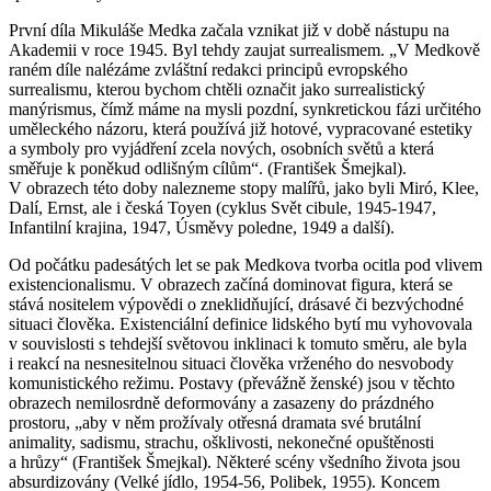
První díla Mikuláše Medka začala vznikat již v době nástupu na
Akademii v roce 1945. Byl tehdy zaujat surrealismem. „V Medkově
raném díle nalézáme zvláštní redakci principů evropského
surrealismu, kterou bychom chtěli označit jako surrealistický
manýrismus, čímž máme na mysli pozdní, synkretickou fázi určitého
uměleckého názoru, která používá již hotové, vypracované estetiky
a symboly pro vyjádření zcela nových, osobních světů a která
směřuje k poněkud odlišným cílům“. (František Šmejkal).
V obrazech této doby nalezneme stopy malířů, jako byli Miró, Klee,
Dalí, Ernst, ale i česká Toyen (cyklus Svět cibule, 1945-1947,
Infantilní krajina, 1947, Úsměvy poledne, 1949 a další).
Od počátku padesátých let se pak Medkova tvorba ocitla pod vlivem
existencionalismu. V obrazech začíná dominovat figura, která se
stává nositelem výpovědi o zneklidňující, drásavé či bezvýchodné
situaci člověka. Existenciální definice lidského bytí mu vyhovovala
v souvislosti s tehdejší světovou inklinaci k tomuto směru, ale byla
i reakcí na nesnesitelnou situaci člověka vrženého do nesvobody
komunistického režimu. Postavy (převážně ženské) jsou v těchto
obrazech nemilosrdně deformovány a zasazeny do prázdného
prostoru, „aby v něm prožívaly otřesná dramata své brutální
animality, sadismu, strachu, ošklivosti, nekonečné opuštěnosti
a hrůzy“ (František Šmejkal). Některé scény všedního života jsou
absurdizovány (Velké jídlo, 1954-56, Polibek, 1955). Koncem