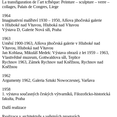
La transfiguration de l´art tcfhéque: Peinture – sculpture – verre –
collages, Palais de Congres, Liege
1964
Imaginativní malířství 1930 – 1950, Alšova jihočeská galerie
v Hluboké nad Vltavou, Hluboká nad Vltavou
Výstava D, Galerie Nová síň, Praha
1963
Umění 1900-1963, Alšova jihočeská galerie v Hluboké nad
Vltavou, Hluboká nad Vltavou
Jan Koblasa, Mikuláš Medek: Výstava obrazů z let 1959 – 1963,
Vlastivědné muzeum, Gottwaldova síň, Teplice
Rychnov 1963, Zámek Rychnov nad Kněžnou, Rychnov nad
Kněžnou
1962
Argumenty 1962, Galeria Sztuki Nowoczesnej, Varšava
1958
1. výstava současných českých výtvarníků, Filozoficko-historická
fakulta, Praha
Další realizace
Realizace v architektuře a veřejných prostorách