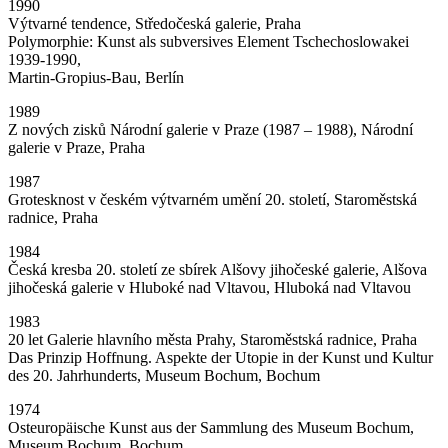
1990
Výtvarné tendence, Středočeská galerie, Praha
Polymorphie: Kunst als subversives Element Tschechoslowakei
1939-1990,
Martin-Gropius-Bau, Berlín
1989
Z nových zisků Národní galerie v Praze (1987 – 1988), Národní
galerie v Praze, Praha
1987
Grotesknost v českém výtvarném umění 20. století, Staroměstská
radnice, Praha
1984
Česká kresba 20. století ze sbírek Alšovy jihočeské galerie, Alšova
jihočeská galerie v Hluboké nad Vltavou, Hluboká nad Vltavou
1983
20 let Galerie hlavního města Prahy, Staroměstská radnice, Praha
Das Prinzip Hoffnung. Aspekte der Utopie in der Kunst und Kultur
des 20. Jahrhunderts, Museum Bochum, Bochum
1974
Osteuropäische Kunst aus der Sammlung des Museum Bochum,
Museum Bochum, Bochum