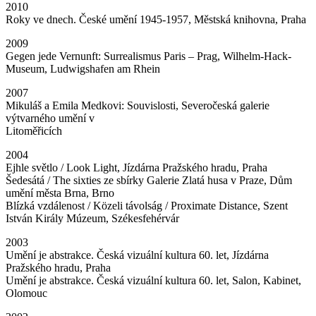
2010
Roky ve dnech. České umění 1945-1957, Městská knihovna, Praha
2009
Gegen jede Vernunft: Surrealismus Paris – Prag, Wilhelm-Hack-
Museum, Ludwigshafen am Rhein
2007
Mikuláš a Emila Medkovi: Souvislosti, Severočeská galerie
výtvarného umění v
Litoměřicích
2004
Ejhle světlo / Look Light, Jízdárna Pražského hradu, Praha
Šedesátá / The sixties ze sbírky Galerie Zlatá husa v Praze, Dům
umění města Brna, Brno
Blízká vzdálenost / Közeli távolság / Proximate Distance, Szent
István Király Múzeum, Székesfehérvár
2003
Umění je abstrakce. Česká vizuální kultura 60. let, Jízdárna
Pražského hradu, Praha
Umění je abstrakce. Česká vizuální kultura 60. let, Salon, Kabinet,
Olomouc