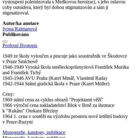
vystoupení polemizovala s Medkovou heroizací, s jeho oslavou
coby outsidera, který byl dobou stigmatizován a sám ji
stigmatizoval.
Autor/ka anotace
Ivona Raimanová
Publikováno
Profesní životopis
1949 ze školy vyloučen a pracuje jako soustružník ve Škodovce
v Praze Smíchově
1946-1949 Vysoká škola uměleckoprůmyslová František Muzika
and František Tichý
1945-1946 AVU Praha (Karel Minář, Vlastimil Rada)
1942-1944 Státní grafická škola v Praze (Karel Müller)
Ceny:
1969 státní cena za cyklus obrazů "Projektanti věží"
1966 výroční cena nakladatelství Blok v Brně za ilustrace
k "Rukám" Otokara Březiny
1964 1. cena v soutěži na výzdobu prostoru nové letištní budovy
v Praze-Ruzyni
Monografie, katalogy, publikace
Monografie, katalogy, publikace