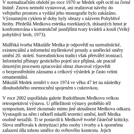
V normalizačním období po roce 1970 se Medek opět ocitl na černé
listině. Znovu nemohl vystavovat, ani realizovat návrhy do
veřejného prostoru a vydání jeho monografie bylo zakázáno.
Významným cyklem té doby byly obrazy s názvem Pohyblivé
hroby. Předešlá Medkova estetika rozeklaných, drásaných hmot je
konfrontována s konstrukčně jasnějšími tvary kvádrů a koulí (Velký
pohyblivý hrob, 1973).
Malířská tvorba Mikuláše Medka je odpovědí na surrealistické,
existenciální a informelní myšlenkové proudy a umělecké směry
umění 20. století. Surrealistickou tradici však přetvářel ironizací.
Informelní přístupy gestického pojetí sice přijímá, ale pracně
úmorným procesem zpracování obraz zbavoval výpovědi
o bezprostředním záznamu a celkový výsledek je často velmi
ornamentální.
Mikuláš Medek zemřel v roce 1974 ve věku 47 let na následky
dlouhodobého onemocnění spojeném s cukrovkou.
V roce 2002 uspořádala galerie Rudolfinum Medkovu velkou
retrospektivní výstavu. U příležitosti výstavy proběhlo též
sympozium, které zkoumalo mimo jiné aktuálnost Medkova odkazu.
Vystoupili na něm i někteří mladší teoretici umění, kteří Medka
osobně nezažili. Ti se postavili k Medkově tvorbě částečně kriticky.
Slova směřovala k demytizaci jeho osoby i tvorby a k spornému
zařazení díla tohoto umělce do světového kontextu. Jejich