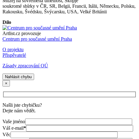
Muzej na sovremena umetnost, Skopje
soukromé sbírky v ČR, SR, Belgii, Francii, Itálii, Německu, Polsku,
Rakousku, Švédsku, Švýcarsku, USA, Velké Británii
Dílo
Artlist.cz provozuje
Centrum pro současné umění Praha
O projektu
Přispěvatelé
Zásady zpracování OÚ
Nahlásit chybu
×
Našli jste chybičku?
Dejte nám vědět.
Vaše jméno
Váš e-mail
*
Věc