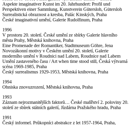
Aspekte imaginativer Kunst im 20. Jahrhundert: Profil und
Perspektiven einer Sammlung, Kunstverein Gütersloh, Gütersloh
Surrealistická obraznost a kresba, Palác Kinských, Praha
České imaginativní umění, Galerie Rudolfinum, Praha
1996
V prostoru 20. století. České umění ze sbírky Galerie hlavního
města Prahy, Městská knihovna, Praha
Eine Promenade der Romantiker, Stadtmuseum Göhre, Jena
Novozákonní motivy v Českém umění 20. století, Galerie
moderního umění v Roudnici nad Labem, Roudnice nad Labem
Umění zastaveného času / Art when time stood still, Česká výtvarná
scéna 1969-1985, Praha
Český surrealismus 1929-1953, Městská knihovna, Praha
1994
Ohniska znovuzrození, Městská knihovna, Praha
1993
Záznam nejrozmanitějších faktorů… České malířství 2. poloviny 20.
století ze sbírek státních galerií, Jízdárna Pražského hradu, Praha
1991
Český informel. Průkopníci abstrakce z let 1957-1964, Praha,