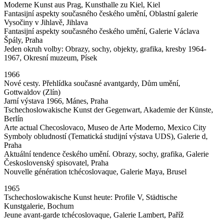
Moderne Kunst aus Prag, Kunsthalle zu Kiel, Kiel
Fantasijní aspekty současného českého umění, Oblastní galerie
Vysočiny v Jihlavě, Jihlava
Fantasijní aspekty současného českého umění, Galerie Václava
Špály, Praha
Jeden okruh volby: Obrazy, sochy, objekty, grafika, kresby 1964-
1967, Okresní muzeum, Písek
1966
Nové cesty. Přehlídka současné avantgardy, Dům umění,
Gottwaldov (Zlín)
Jarní výstava 1966, Mánes, Praha
Tschechoslowakische Kunst der Gegenwart, Akademie der Künste,
Berlín
Arte actual Checoslovaco, Museo de Arte Moderno, Mexico City
Symboly obludností (Tematická studijní výstava UDS), Galerie d,
Praha
Aktuální tendence českého umění. Obrazy, sochy, grafika, Galerie
Československý spisovatel, Praha
Nouvelle génération tchécoslovaque, Galerie Maya, Brusel
1965
Tschechoslowakische Kunst heute: Profile V, Städtische
Kunstgalerie, Bochum
Jeune avant-garde tchécoslovaque, Galerie Lambert, Paříž