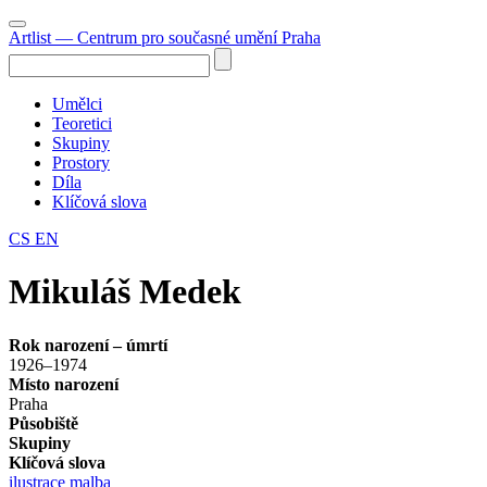
Artlist
— Centrum pro současné umění Praha
Umělci
Teoretici
Skupiny
Prostory
Díla
Klíčová slova
CS
EN
Mikuláš Medek
Rok narození – úmrtí
1926–1974
Místo narození
Praha
Působiště
Skupiny
Klíčová slova
ilustrace
malba