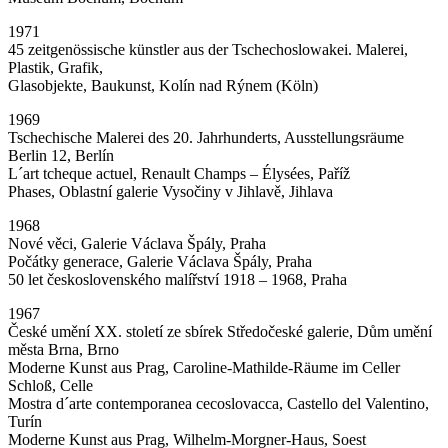
1971
45 zeitgenössische künstler aus der Tschechoslowakei. Malerei,
Plastik, Grafik,
Glasobjekte, Baukunst, Kolín nad Rýnem (Köln)
1969
Tschechische Malerei des 20. Jahrhunderts, Ausstellungsräume
Berlin 12, Berlín
L´art tcheque actuel, Renault Champs – Élysées, Paříž
Phases, Oblastní galerie Vysočiny v Jihlavě, Jihlava
1968
Nové věci, Galerie Václava Špály, Praha
Počátky generace, Galerie Václava Špály, Praha
50 let československého malířství 1918 – 1968, Praha
1967
České umění XX. století ze sbírek Středočeské galerie, Dům umění
města Brna, Brno
Moderne Kunst aus Prag, Caroline-Mathilde-Räume im Celler
Schloß, Celle
Mostra d´arte contemporanea cecoslovacca, Castello del Valentino,
Turín
Moderne Kunst aus Prag, Wilhelm-Morgner-Haus, Soest