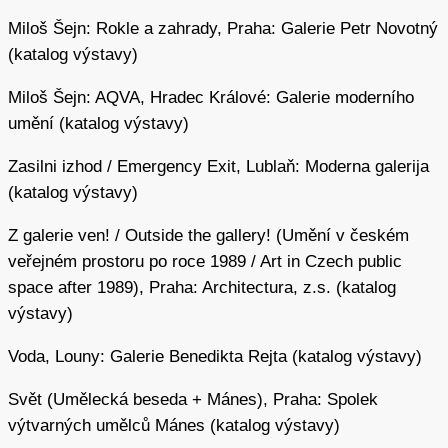
prováděl o samotě; dochovaly se skrze jeho vlastní
Miloš Šejn: Rokle a zahrady, Praha: Galerie Petr Novotný
záznamy, přičemž samotné dění nepřesáhlo několik
(katalog výstavy)
sekund až minut. Název napovídá, že autor se během
Miloš Šejn: AQVA, Hradec Králové: Galerie moderního
akce dostával do stavu pozměněného vědomí a situace
umění (katalog výstavy)
nabývaly rituálního charakteru. Tyto rané práce již plně
vykazují znaky pro umělcovu tvorbu posléze
Zasilni izhod / Emergency Exit, Lublaň: Moderna galerija
charakteristické, totiž důraz na procesuálnost a duchovní
(katalog výstavy)
i tělesnou komunikaci s krajinou.
Z galerie ven! / Outside the gallery! (Umění v českém
V dalších letech Šejn akce rozvíjel a obohacoval o šetrné
veřejném prostoru po roce 1989 / Art in Czech public
zásahy do krajiny přemisťováním kamenů nebo
space after 1989), Praha: Architectura, z.s. (katalog
gestickými otisky na skály a kameny pomocí přírodních
výstavy)
pigmentů nalezených přímo na místě (např.
Kámen
položený na skálu
, 1979;
Skála a tělo
, 1983). Tyto otisky
Voda, Louny: Galerie Benedikta Rejta (katalog výstavy)
– analogické k jeho podobně utvářeným gestickým
Svět (Umělecká beseda + Mánes), Praha: Spolek
dotykovým kresbám na papíře – souvisejí s autorovou
výtvarných umělců Mánes (katalog výstavy)
skepsí vůči mimetickému zachycení přírody, které si