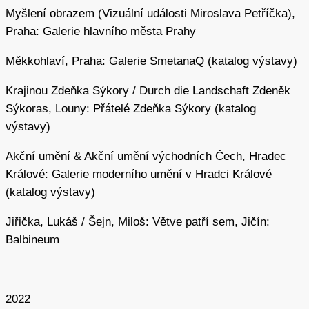
Myšlení obrazem (Vizuální události Miroslava Petříčka),
Pro Šejna jsou charakteristické periodické návraty na
Praha: Galerie hlavního města Prahy
stejná místa a důkladné průzkumy konkrétních typů
Měkkohlaví, Praha: Galerie SmetanaQ (katalog výstavy)
krajiny. Celoživotně zkoumá zejména Český ráj
a Krkonoše; opakovaně se vrací na místa, jako je vrchol
Krajinou Zdeňka Sýkory / Durch die Landschaft Zdeněk
kopce Zebín v Jičínské pahorkatině, Javoří potok
Sýkoras, Louny: Přátelé Zdeňka Sýkory (katalog
v Krkonoších nebo jeskyně ve skalách Českého ráje.
výstavy)
Toulání pro něj znamená hluboký ponor do krajiny
a rozpouštění vlastního já ve prospěch meditačního
Akční umění & Akční umění východních Čech, Hradec
napojení na kosmický celek. Z cest si přitom uchovává
Králové: Galerie moderního umění v Hradci Králové
četné záznamy v podobě textových popisů krajiny,
(katalog výstavy)
poesie, kreseb, fotografií, schematických plánů či otisků
Jiřička, Lukáš / Šejn, Miloš: Větve patří sem, Jičín:
přírodnin a tyto materiály často sestavuje do podoby
Balbineum
autorských knih.
V letech 1967–1969 provedl sérii intimních akcí s názvem
Bdělé snění
, v nichž docházelo ke kontaktu jeho nahého
2022
těla s hlínou, trávou, skálou, stromy či polem. Akce