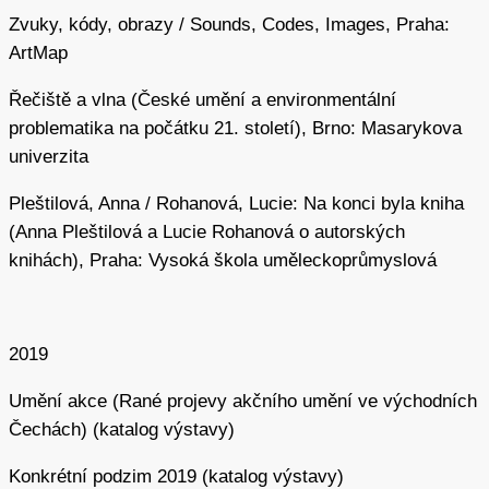
v galerijních prostorách nebo v historických objektech
Zvuky, kódy, obrazy / Sounds, Codes, Images, Praha:
a v nichž reagoval na paměť daného místa a posouval
ArtMap
výrazové možnosti těla jako média. V tuto dobu začíná
Řečiště a vlna (České umění a environmentální
být pro Šejna charakteristické i začleňování
problematika na počátku 21. století), Brno: Masarykova
multimediálních výrazových prostředků.
univerzita
V první polovině 90. let vynikla zejména jeho „video-
Pleštilová, Anna / Rohanová, Lucie: Na konci byla kniha
sonická“ performance na sympoziu Fungus v klášteře
(Anna Pleštilová a Lucie Rohanová o autorských
Plasy v roce 1994. Šejn vstupoval do zaplavených
knihách), Praha: Vysoká škola uměleckoprůmyslová
podzemních prostor konventu, jeho pohyby „generovaly
proměny elektronického zvukového pole“ (Jiří Zemánek,
in: Platovská, Švácha 2007, s. 916) v celé budově
kláštera, zatímco transformovaný obraz akce byl
2019
přenášen na malém monitoru na oltářní menze v kapli sv.
Umění akce (Rané projevy akčního umění ve východních
Benedikta. Multimediální přístupy dále rozvíjel například
Čechách) (katalog výstavy)
ve svém projektu
Colorum Naturae Varietas
z roku 1999,
elektronické audiovizuální encyklopedii (či miniarchivu na
Konkrétní podzim 2019 (katalog výstavy)