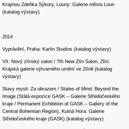
intervenci do krajiny. Měl zde příležitost naplno uplatnit
Krajinou Zdeňka Sýkory, Louny: Galerie města Loun
svůj zájem o komponovanou krajinu vytvořením umělého
(katalog výstavy)
kopce a kultivací okolního prostředí. Výsledkem je
v kopci vybudovaná umělá jeskyně se studnou, kterou
protéká potok. Nad studnou je zavěšený zvon a nad ním
2014
je až k vrcholu kopce vyhloubený světelný komín, kde
visí druhý zvon. Vznikl tak meditační objekt nesoucí
Vyprávění, Praha: Karlin Studios (katalog výstavy)
v sobě Šejnovu celoživotní trajektorii pohybu od hlubin
podzemních jeskyní až po vrcholy kopců a hor –
VII. Nový zlínský salon / 7th New Zlín Salon, Zlín:
k místům, kde země přechází v nebe; trajektorii, jež
Krajská galerie výtvarného umění ve Zlíně (katalog
symbolizuje jeho vztah k univerzu.
výstavy)
Stavy mysli: Za obrazem / States of Mind: Beyond the
Image (Stálá expozice GASK – Galerie Středočeského
Zdroje:
kraje / Permanent Exhibition of GASK – Gallery of the
Central Bohemian Region), Kutná Hora: Galerie
Ladislav Kesner, Miloš Šejn.
Býti krajinou
(Řevnice: Arbor
Středočeského kraje (GASK) (katalog výstavy)
Vitae, Plzeň: Západočeská galerie v Plzni, 2010).
Pavlína Morganová,
Akční umění
(Olomouc: