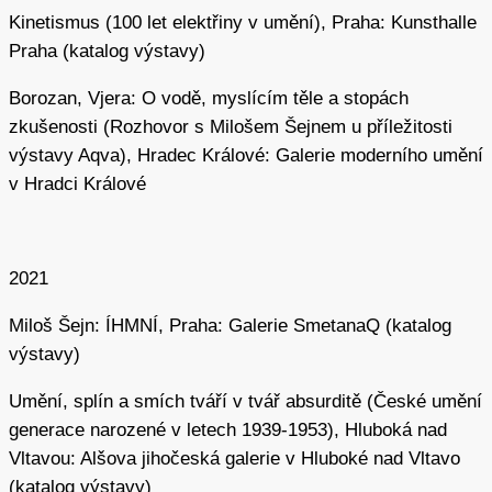
vyzkoušel zejména během studia u Zdeňka Sýkory. Až do
Kinetismus (100 let elektřiny v umění), Praha: Kunsthalle
začátku 80. let se sice zabýval i klasickou olejomalbou
Praha (katalog výstavy)
v podobě silně abstrahovaných pohledů do krajiny (např.
cyklus
Rokle
, 1978–1981), zároveň ale jako kresebný
Borozan, Vjera: O vodě, myslícím těle a stopách
nástroj používal vlastní prsty, větve nebo olůvka, aby se
zkušenosti (Rozhovor s Milošem Šejnem u příležitosti
co nejdůrazněji projevila hrubá tělesná zkušenost
výstavy Aqva), Hradec Králové: Galerie moderního umění
nenarušená estetickým citem výtvarně školené ruky.
v Hradci Králové
Tento přístup mu umožnil narušovat bariéru, kterou mezi
umělce a přírodu staví médium. Na základě podobných
principů fungují i jeho frotáže přírodnin vznikající přímo
2021
v terénu (
Bílá skála
, 1988).
Miloš Šejn: ÍHMNÍ, Praha: Galerie SmetanaQ (katalog
Zájem o pigmenty se rozvinul v rozsáhlou, celoživotně
výstavy)
budovanou sbírku, kterou autor pečlivě člení a uchovává
v Petriho miskách. Šejnovy sbírky přírodnin zároveň
Umění, splín a smích tváří v tvář absurditě (České umění
vstupují i do oblasti výtvarného umění v podobě
generace narozené v letech 1939-1953), Hluboká nad
prostorových instalací (naposledy v roce 2025 jako site-
Vltavou: Alšova jihočeská galerie v Hluboké nad Vltavo
specific instalace v interiéru barokního kostela
(katalog výstavy)