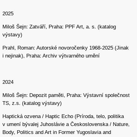
let měly jeho práce spíše privátní charakter, později se
mu podařilo uskutečnit několik menších, samostatných
2025
výstav.
Miloš Šejn: Zatváří, Praha: PPF Art, a. s. (katalog
Po roce 1989 přišly první institucionální úspěchy a Šejn
výstavy)
zároveň nastoupil na reformovanou Akademii výtvarných
umění v Praze jako vedoucí pedagog Ateliéru
Prahl, Roman: Autorské novoročenky 1968-2025 (Jinak
intermediální tvorby, kde působil až do roku 2011.
i nejinak), Praha: Archiv výtvarného umění
V průběhu svého pedagogického působení byl hostujícím
pedagogem na akademiích v Aix-en-Provence, Carraře,
Stuttgartu, Haagu a ve Vídni. V polovině 90. let
2024
spoluzakládal a následně dále rozvíjel činnost
mezinárodního plenérového workshopu Bohemia Rosa
Miloš Šejn: Depozit paměti, Praha: Výstavní společnost
zaměřujícího se na historické aspekty krajiny
TS, z.s. (katalog výstavy)
a tělesnému vztahování se k ní. Téma české kulturní
Haptická ozvena / Haptic Echo (Príroda, telo, politika
krajiny reflektoval i v řadě teoretických textů, často ve
v umení bývalej Juhoslávie a Československa / Nature,
spoluprací s geologem Václavem Cílkem.
Body, Politics and Art in Former Yugoslavia and