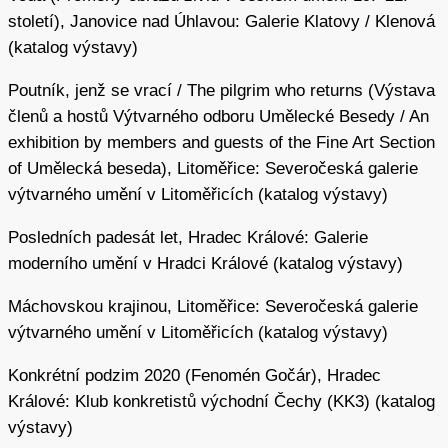
u surrealistů (
Skála/Hlava
, 1985;
Skála/Tělo
, 1972).
století), Janovice nad Úhlavou: Galerie Klatovy / Klenová
Současně experimentoval se zapojením živlu ohně, který
(katalog výstavy)
se stal jakýmsi kaligrafickým vyjádřením vzniklým
dlouhou expozicí fotoaparátu, zatímco umělec procházel
Poutník, jenž se vrací / The pilgrim who returns (Výstava
s pochodní temným prostorem jeskyně či se pohyboval
členů a hostů Výtvarného odboru Umělecké Besedy / An
na pozadí noční oblohy. Vznikly tak cykly
Vymezení
exhibition by members and guests of the Fine Art Section
prostoru ohněm
z roku 1982 nebo
Padající Slunce
z roku
of Umělecká beseda), Litoměřice: Severočeská galerie
1983.
výtvarného umění v Litoměřicích (katalog výstavy)
Po roce 1989 získala autorova tvorba nový impuls. Přišly
Posledních padesát let, Hradec Králové: Galerie
institucionální úspěchy a roku 1991 se Šejn stal
moderního umění v Hradci Králové (katalog výstavy)
profesorem na pražské AVU, kde pak dlouhodobě působil
Máchovskou krajinou, Litoměřice: Severočeská galerie
v ateliéru intermediální tvorby (tehdy zvaného ateliér
výtvarného umění v Litoměřicích (katalog výstavy)
konceptuální tvorby). V témže roce provedl svou první
veřejnou performanci v rámci milánského festivalu Milano
Konkrétní podzim 2020 (Fenomén Gočár), Hradec
poesia, během níž vznikly akční kresebné záznamy
Králové: Klub konkretistů východní Čechy (KK3) (katalog
pomocí ohořelých borových větví. Otevřela se tak linie
výstavy)
nově pojímaných akcí, které umělec prováděl