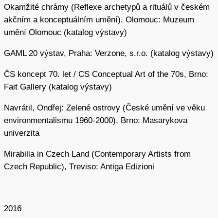
a emočních stavů, kdy se tělo má – podobně jako počasí
Okamžité chrámy (Reflexe archetypů a rituálů v českém
– neustále proměňovat ve vztahu ke svému
akčním a konceptuálním umění), Olomouc: Muzeum
momentálnímu prostředí. Metoda vcítění se do krajiny
umění Olomouc (katalog výstavy)
s sebou nese i silný environmentální rozměr blízký
GAML 20 výstav, Praha: Verzone, s.r.o. (katalog výstavy)
principům hlubinné ekologie.
ČS koncept 70. let / CS Conceptual Art of the 70s, Brno:
Šejn ovšem pokračoval i v tvorbě videí, fotografií,
Fait Gallery (katalog výstavy)
bioskulptur nebo ohnivých sérií a výrazně rozvíjel motiv
noření se do vodního živlu. Jeho filmy
Sv. Anna I
a
Sv.
Navrátil, Ondřej: Zelené ostrovy (České umění ve věku
Anna II
z let 2000 a 2003 jsou záznamem noční
environmentalismu 1960-2000), Brno: Masarykova
performance, kde pozorujeme neurčitou světelnou figuru
univerzita
nořící se pod hladinu Lhoteckého rybníka. Podobně
sugestivní cyklus
Zelený muž
z roku 2004 zachycuje
Mirabilia in Czech Land (Contemporary Artists from
jakési vodní monstrum zrozené z bahna a vodních řas,
Czech Republic), Treviso: Antiga Edizioni
které se postupně vynořuje z Trojického rybníka. Motivy
ohně a splývání na vodní hladině pak kombinuje akce
Tělo / voda / oheň
z roku 2003.
2016