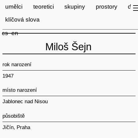
umělci
teoretici
skupiny
prostory
díla
Artlist
klíčová slova
cs
en
Miloš Šejn
rok narození
1947
místo narození
Jablonec nad Nisou
působiště
Jičín, Praha