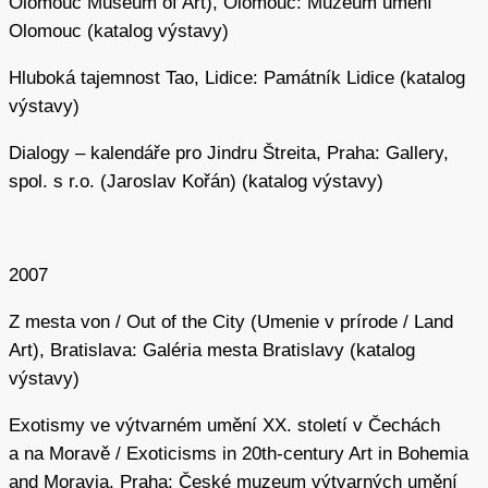
Olomouc Museum of Art), Olomouc: Muzeum umění
Olomouc (katalog výstavy)
Hluboká tajemnost Tao, Lidice: Památník Lidice (katalog
výstavy)
Dialogy – kalendáře pro Jindru Štreita, Praha: Gallery,
spol. s r.o. (Jaroslav Kořán) (katalog výstavy)
2007
Z mesta von / Out of the City (Umenie v prírode / Land
Art), Bratislava: Galéria mesta Bratislavy (katalog
výstavy)
Exotismy ve výtvarném umění XX. století v Čechách
a na Moravě / Exoticisms in 20th-century Art in Bohemia
and Moravia, Praha: České muzeum výtvarných umění