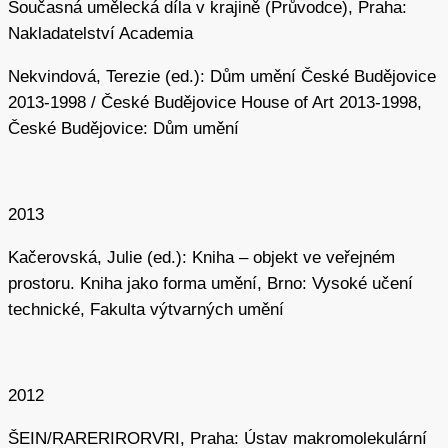
Současná umělecká díla v krajině (Průvodce), Praha:
Nakladatelství J. Vacl, 2009).
Nakladatelství Academia
Marie Platovská, Rostislav Švácha (eds.),
Dějiny
českého výtvarného umění VI
(1958–2000) (Praha:
Nekvindová, Terezie (ed.): Dům umění České Budějovice
Academia, 2007).
2013-1998 / České Budějovice House of Art 2013-1998,
Miloš Šejn (ed.),
Miloš Šejn / Archivy & kabinety
(Liberec:
České Budějovice: Dům umění
Oblastní galerie v Liberci, 2012).
2013
autor/ka anotace
publikováno
Kačerovská, Julie (ed.): Kniha – objekt ve veřejném
Martin Pavlis
2026
prostoru. Kniha jako forma umění, Brno: Vysoké učení
technické, Fakulta výtvarných umění
2012
ŠEIN/RARERIRORVRI, Praha: Ústav makromolekulární