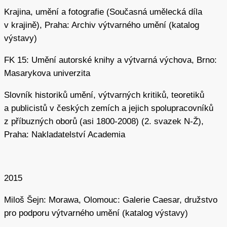
Porevoluční doba přinesla také úvahy nad
Krajina, umění a fotografie (Současná umělecká díla
monumentálními krajinnými realizacemi majícími blízko
v krajině), Praha: Archiv výtvarného umění (katalog
k land artu a eco-artu. V letech 2000–2001 se Šejn spolu
výstavy)
se svými studenty účastnil česko-nizozemského
FK 15: Umění autorské knihy a výtvarná výchova, Brno:
workshopu SCART, v rámci kterého promýšleli – na
Masarykova univerzita
základě fenoménu nizozemských polderů – volné
umělecké asociace k tématu vytvoření vlastního umělého
Slovník historiků umění, výtvarných kritiků, teoretiků
ostrova (při zohlednění necitlivosti těchto krajinných
a publicistů v českých zemích a jejich spolupracovníků
útvarů). Šejn se studenty participoval i na dalších
z příbuzných oborů (asi 1800-2008) (2. svazek N-Ž),
„ekologických“ projektech, například na projektu pro
Praha: Nakladatelství Academia
povodí řeky Labe, k němuž byl jeho ateliér přizván
jedněmi ze zakladatelů tzv. eco-artu, manželi Newtonem
a Helen Mayer Harrisonovými.
2015
V letech 2008–2014 Šejn vytvořil v Horkách nad Moravou
Miloš Šejn: Morawa, Olomouc: Galerie Caesar, družstvo
jednu ze svých největších realizací nazvanou
Sluneční
pro podporu výtvarného umění (katalog výstavy)
hora
, která patří k vrcholům jeho snah o rozsáhlejší