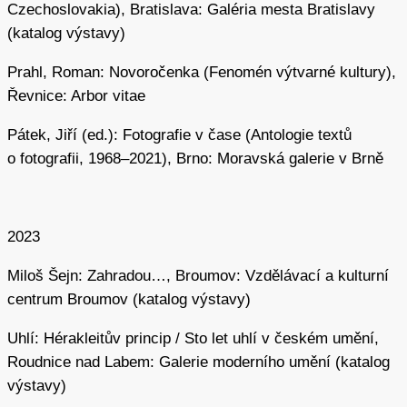
Ačkoliv Šejn v našem prostředí působí spíše jako solitér,
Czechoslovakia), Bratislava: Galéria mesta Bratislavy
některé aspekty jeho práce lze vztáhnout ke snahám
(katalog výstavy)
několika vrstevníků – například Jiřího Valocha, Jiřího
Prahl, Roman: Novoročenka (Fenomén výtvarné kultury),
Zemánka nebo Mariána Pally –, s nimiž jej spojuje těsné
Řevnice: Arbor vitae
provázání výtvarného díla, putování a přírody. Šejnova
tvorba je hluboce spojena s fenoménem bloudění
Pátek, Jiří (ed.): Fotografie v čase (Antologie textů
krajinou, s jejím extatickým či snovým prožíváním,
o fotografii, 1968–2021), Brno: Moravská galerie v Brně
exaktním zkoumáním a současně se zkoumáním
vlastního těla a jeho vztahu k přírodním živlům. Tento
přístup k tvorbě je historicky zatížený prožíváním krajiny
2023
u romantiků a snadno jej lze propojit s umělci jako
Caspar David Friedrich, Karel Hynek Mácha, ale také
Miloš Šejn: Zahradou…, Broumov: Vzdělávací a kulturní
například s americkými transcendentalisty. Romantická
centrum Broumov (katalog výstavy)
východiska byla pro Šejna inspirativní už v raném věku.
V roce 1967 například podnikl třídenní „máchovskou“
Uhlí: Hérakleitův princip / Sto let uhlí v českém umění,
cestu od Bezdězu přes Milešovku na Říp, četba Novalise
Roudnice nad Labem: Galerie moderního umění (katalog
zase iniciovala jeho celoživotní zájem o jeskyně, které se
výstavy)
staly prostředím mnoha jeho děl.