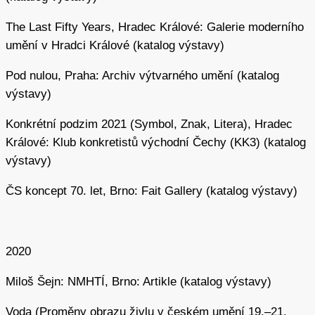
Zvěstování Panny Marie v Litoměřicích). Staly se pro něj
The Last Fifty Years, Hradec Králové: Galerie moderního
cestou k tomu, jak symbolizovat přírodu a uchovávat ji
umění v Hradci Králové (katalog výstavy)
jako svůj vlastní vnitřní mikrokosmos. Předobrazem mu
byly renesanční a barokní kabinety kuriozit
Pod nulou, Praha: Archiv výtvarného umění (katalog
(Kunstkammer), ale například i instalace Josepha
výstavy)
Beuyse.
Konkrétní podzim 2021 (Symbol, Znak, Litera), Hradec
Pro Šejnovo dílo jsou zásadní lesní interiéry, a zvláště
Králové: Klub konkretistů východní Čechy (KK3) (katalog
pak útvary spojené s rodným krajem: rokle, skalní města
výstavy)
a jeskyně. V tomto prostředí prováděl rituály, meditace
ČS koncept 70. let, Brno: Fait Gallery (katalog výstavy)
„bioskulptury“ založené na vlastním těle (
Dovnitř/Lebky
,
1974–1976), ale pořizoval také filmové záznamy
zachycující například sestup skalní průrvou, otisky
nahého těla na skále či detaily nenápadných přírodních
2020
dějů (např. film
Rokle
, 1979). V jeho fotografiích
Miloš Šejn: NMHTÍ, Brno: Artikle (katalog výstavy)
i v dalších výtvarných záznamech se často projevuje
antropomorfizující vidění krajiny, populární například
Voda (Proměny obrazu živlu v českém umění 19.–21.