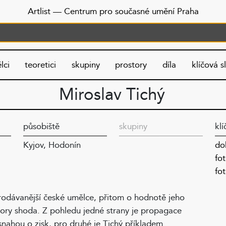
Artlist
— Centrum pro současné umění Praha
lci
teoretici
skupiny
prostory
díla
klíčová s
Miroslav Tichý
působiště
skupiny
klí
Kyjov, Hodonín
do
fo
fo
au
pu
prodávanější české umělce, přitom o hodnotě jeho
tory shoda. Z pohledu jedné strany je propagace
Ja
snahou o zisk, pro druhé je Tichý příkladem