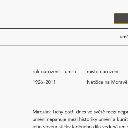
umě
rok narození – úmrtí
místo narození
1926–2011
Netčice na Moravě
Miroslav Tichý patří dnes ve světě mezi nej
umění nepanuje mezi historiky umění a kurá
jeho voyeuristicky laděného díla vedená jen 