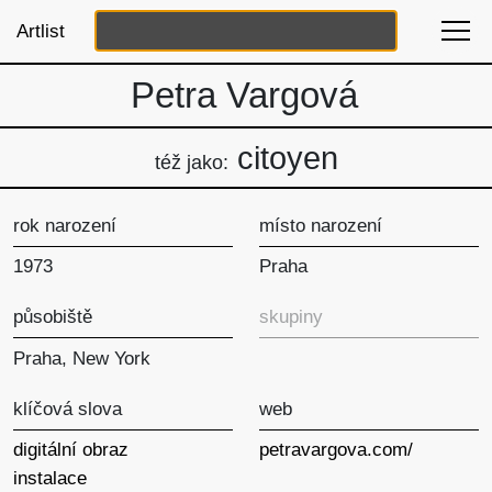
Artlist
Petra Vargová
citoyen
též jako:
rok narození
místo narození
1973
Praha
působiště
skupiny
Praha, New York
klíčová slova
web
digitální obraz
petravargova.com/
instalace