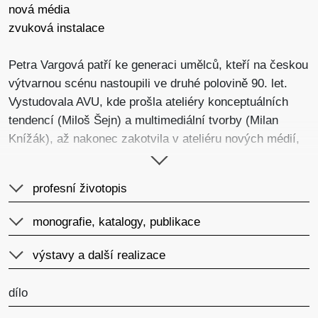
nová média
zvuková instalace
Petra Vargová patří ke generaci umělců, kteří na českou
výtvarnou scénu nastoupili ve druhé polovině 90. let.
Vystudovala AVU, kde prošla ateliéry konceptuálních
tendencí (Miloš Šejn) a multimediální tvorby (Milan
Knížák), až nakonec zakotvila v ateliéru nových médií,
jenž jejímu naturelu vyhovoval nejvíc. V současné době
je patrně nejvýraznější českou umělkyní, jež ve své
profesní životopis
tvorbě systematicky využívá tzv. nové technologie.
monografie, katalogy, publikace
Jedna z prvních realizací Vargové – Socha s lidským
jádrem – představovala průhledný nafukovací objekt, do
výstavy a další realizace
nějž mohl divák vstoupit, načež byl jeho pohyb
stabilizován v určité poloze systémem nafukovacích
dílo
polštářů. Diváci tak mohli skrz průhledné stěny vidět
„sochu s lidským jádrem.“ Tato raná, dalo by se říci