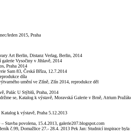
inec/leden 2015, Praha
ary Art Berlin, Distanz Verlag, Berlin, 2014
í galerie Vysočiny v Jihlavě, 2014
ios, Praha 2014
erie Sam 83, Česká Bříza, 12.7.2014
reprodukce díla
výtvarného umění ve Zlíně, Zlín 2014, reprodukce děl
avě, Palác U Stýblů, Praha, 2014
držme se, Katalog k výstavě, Moravská Galerie v Brně, Atrium Pražák
 Katalog k výstavě, Praha 5.12.2013
e – Stavba povolena, 15.4.2013, galerie207.blogspot.com
 deník č.99, Domažlice 27.- 28.4. 2013 Pek Jan: Studnicí inspirace by