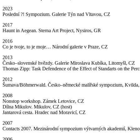
2023
Poslední ?! Sympozium. Galerie Týn nad Vltavou, CZ
2017
Haunt in Aegean. Sterna Art Project, Nysiros, GR
2016
Co je tvoje, to je moje… Národní galerie v Praze, CZ
2013
Česko–slovenské hvězdy. Galerie Miroslava Kubíka, Litomyšl, CZ
Thomas Zipp: Task Defendence of the Effect of Standarts on the Perce
2012
Šumava/Böhmerwald. Česko–německé malířské sympozium, Kvilda
2008
Nonstop workshop. Zámek Letovice, CZ
Dílna Mikulov. Mikulov, CZ (host)
Jantarová cesta. Hradec nad Moravicí, CZ
2007
Contacts 2007. Mezinárodní sympozium výtvarných akademií, Klen
2006