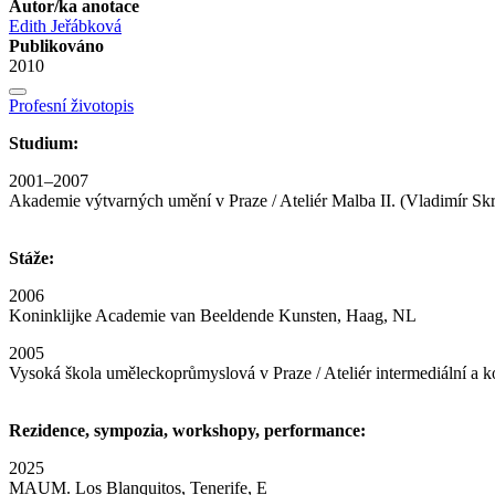
Autor/ka anotace
Edith Jeřábková
Publikováno
2010
Profesní životopis
Studium:
2001–2007
Akademie výtvarných umění v Praze / Ateliér Malba II. (Vladimír Skr
Stáže:
2006
Koninklijke Academie van Beeldende Kunsten, Haag, NL
2005
Vysoká škola uměleckoprůmyslová v Praze / Ateliér intermediální a ko
Rezidence, sympozia, workshopy, performance:
2025
MAUM. Los Blanquitos, Tenerife, E