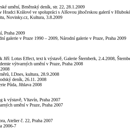
eské umění, Brněnský deník, str. 22, 28.1.2009
 v Hradci Králové ve spolupráci s Alšovou jihočeskou galerií v Hlubo
tu, Novinky.cz, Kultura, 3.8.2009
ní, Praha 2009
ní galerie v Praze 1990 – 2009, Národní galerie v Praze, Praha 2009
Jiří: Lotus Effect, text k výstavě, Galerie Šternberk, 2.4.2008, Štern
kademie výtvarných umění v Praze, Praha 2008
 2008
ěrů, I.Dnes, kultura, 28.9.2008
chodský deník, 26.11. 2008
rie Půda, Jihlava 2008
og k výstavě, Vltavín, Praha 2007
varných umění v Praze, Praha 2007
a, Atelier č. 22, Praha 2007
ha 2006-7