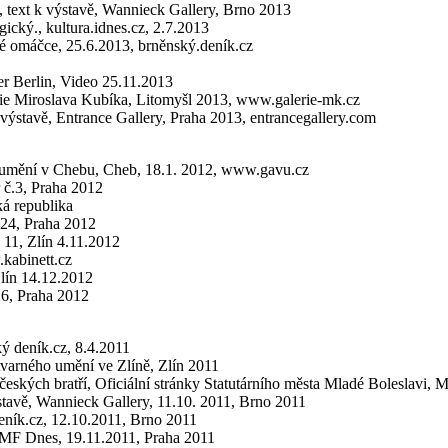
, text k výstavě, Wannieck Gallery, Brno 2013
ický., kultura.idnes.cz, 2.7.2013
ké omáčce, 25.6.2013, brněnský.deník.cz
er Berlin, Video 25.11.2013
rie Miroslava Kubíka, Litomyšl 2013, www.galerie-mk.cz
k výstavě, Entrance Gallery, Praha 2013, entrancegallery.com
ho umění v Chebu, Cheb, 18.1. 2012, www.gavu.cz
r č.3, Praha 2012
ká republika
-24, Praha 2012
 11, Zlín 4.11.2012
kabinett.cz
Zlín 14.12.2012
26, Praha 2012
ý deník.cz, 8.4.2011
tvarného umění ve Zlíně, Zlín 2011
 českých bratří, Oficiální stránky Statutárního města Mladé Boleslavi, 
ýstavě, Wannieck Gallery, 11.10. 2011, Brno 2011
deník.cz, 12.10.2011, Brno 2011
, MF Dnes, 19.11.2011, Praha 2011