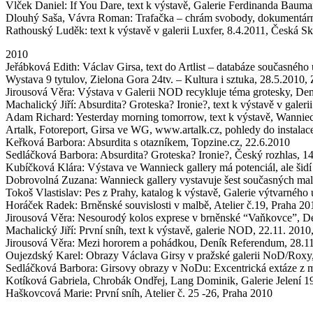
Vlček Daniel: If You Dare, text k výstavě, Galerie Ferdinanda Baum
Dlouhý Saša, Vávra Roman: Trafačka – chrám svobody, dokumentární
Rathouský Luděk: text k výstavě v galerii Luxfer, 8.4.2011, Česká Sk
2010
Jeřábková Edith: Václav Girsa, text do Artlist – databáze současnéh
Wystava 9 tytulov, Zielona Gora 24tv. – Kultura i sztuka, 28.5.2010,
Jirousová Věra: Výstava v Galerii NOD recykluje téma grotesky, De
Machalický Jiří: Absurdita? Groteska? Ironie?, text k výstavě v gale
Adam Richard: Yesterday morning tomorrow, text k výstavě, Wanniec
Artalk, Fotoreport, Girsa ve WG, www.artalk.cz, pohledy do instalac
Keřková Barbora: Absurdita s otazníkem, Topzine.cz, 22.6.2010
Sedláčková Barbora: Absurdita? Groteska? Ironie?, Český rozhlas, 1
Kubíčková Klára: Výstava ve Wannieck gallery má potenciál, ale šidí
Dobrovolná Zuzana: Wannieck gallery vystavuje šest současných mal
Tokoš Vlastislav: Pes z Prahy, katalog k výstavě, Galerie výtvarné
Horáček Radek: Brněnské souvislosti v malbě, Atelier č.19, Praha 20
Jirousová Věra: Nesourodý kolos exprese v brněnské “Vaňkovce”, D
Machalický Jiří: První sníh, text k výstavě, galerie NOD, 22.11. 201
Jirousová Věra: Mezi hororem a pohádkou, Deník Referendum, 28.1
Oujezdský Karel: Obrazy Václava Girsy v pražské galerii NoD/Roxy,
Sedláčková Barbora: Girsovy obrazy v NoDu: Excentrická extáze z 
Kotíková Gabriela, Chrobák Ondřej, Lang Dominik, Galerie Jelení 19
Haškovcová Marie: První sníh, Atelier č. 25 -26, Praha 2010