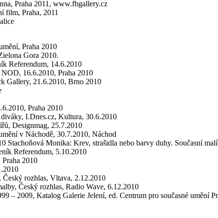
anna, Praha 2011, www.fbgallery.cz
 film, Praha, 2011
alice
o umění, Praha 2010
 Zielona Gora 2010.
ník Referendum, 14.6.2010
rii NOD, 16.6.2010, Praha 2010
k Gallery, 21.6.2010, Brno 2010
e
4.6.2010, Praha 2010
 diváky, I.Dnes.cz, Kultura, 30.6.2010
ířů, Designmag, 25.7.2010
ho umění v Náchodě, 30.7.2010, Náchod
10 Stachoňová Monika: Krev, strašidla nebo barvy duhy. Současní malíři
eník Referendum, 5.10.2010
0, Praha 2010
1.2010
 Český rozhlas, Vltava, 2.12.2010
malby, Český rozhlas, Radio Wave, 6.12.2010
99 – 2009, Katalog Galerie Jelení, ed. Centrum pro současné umění Pr