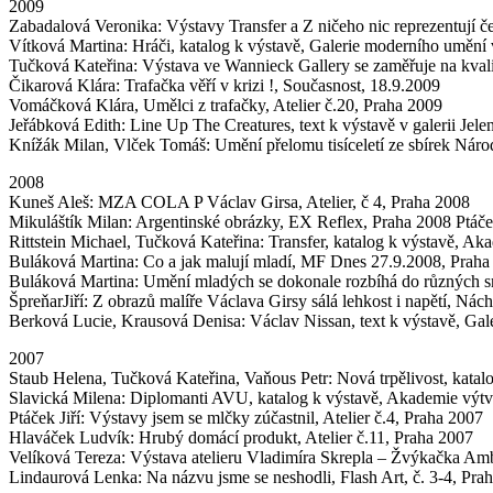
2009
Zabadalová Veronika: Výstavy Transfer a Z ničeho nic reprezentují č
Vítková Martina: Hráči, katalog k výstavě, Galerie moderního umění
Tučková Kateřina: Výstava ve Wannieck Gallery se zaměřuje na kvali
Čikarová Klára: Trafačka věří v krizi !, Současnost, 18.9.2009
Vomáčková Klára, Umělci z trafačky, Atelier č.20, Praha 2009
Jeřábková Edith: Line Up The Creatures, text k výstavě v galerii Jele
Knížák Milan, Vlček Tomáš: Umění přelomu tisíceletí ze sbírek Národ
2008
Kuneš Aleš: MZA COLA P Václav Girsa, Atelier, č 4, Praha 2008
Mikuláštík Milan: Argentinské obrázky, EX Reflex, Praha 2008 Ptáček 
Rittstein Michael, Tučková Kateřina: Transfer, katalog k výstavě, A
Buláková Martina: Co a jak malují mladí, MF Dnes 27.9.2008, Praha
Buláková Martina: Umění mladých se dokonale rozbíhá do různých sm
ŠpreňarJiří: Z obrazů malíře Václava Girsy sálá lehkost i napětí, Ná
Berková Lucie, Krausová Denisa: Václav Nissan, text k výstavě, Gale
2007
Staub Helena, Tučková Kateřina, Vaňous Petr: Nová trpělivost, katal
Slavická Milena: Diplomanti AVU, katalog k výstavě, Akademie výt
Ptáček Jiří: Výstavy jsem se mlčky zúčastnil, Atelier č.4, Praha 2007
Hlaváček Ludvík: Hrubý domácí produkt, Atelier č.11, Praha 2007
Velíková Tereza: Výstava atelieru Vladimíra Skrepla – Žvýkačka Ambr
Lindaurová Lenka: Na názvu jsme se neshodli, Flash Art, č. 3-4, Pra