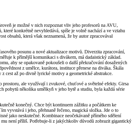
zároveň je možné v nich rozpoznat vliv jeho profesorů na AVU,
 které konkrétně nevyhledává, spíše je volně nachází a ve vztahu
arost obsahů, která však neznamená, že by autor zpracovával
e časového posunu a nové aktualizace motivů. Diverzita zpracování,
 směřuje k přímější komunikaci s divákem, má dadaistický základ.
k tomu, aby se opakovaně pokoušeli o další překračování dosažených
dpovědnost z umělce, kurátora, instituce přenese na diváka. Škála
 z cest až po divně lyrické motivy a geometrické abstrakce.
 prostoru, ale využívají i zvukové, chuťové a světelné efekty. Girsa
ch pobytů několika umělkyň v jeho bytě a studiu, byla každá série
ní skutečně konečný. Chce být kontinuem zážitku a počátkem ke
Tím vyvstává i jeho, přehnaně řečeno, magická složka. Jde o to
 popisné jako neskutečné. Kombinace neočekávaně přímého sdělení
mu není příliš. Potřebuje-li z jakýchkoliv důvodů zobrazit gigantický