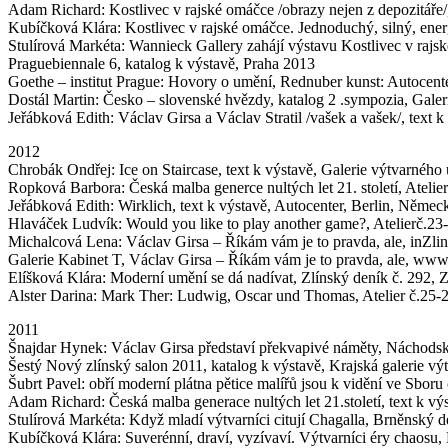
Adam Richard: Kostlivec v rajské omáčce /obrazy nejen z depozitáře/
Kubíčková Klára: Kostlivec v rajské omáčce. Jednoduchý, silný, energ
Stulírová Markéta: Wannieck Gallery zahájí výstavu Kostlivec v rajs
Praguebiennale 6, katalog k výstavě, Praha 2013
Goethe – institut Prague: Hovory o umění, Rednuber kunst: Autocent
Dostál Martin: Česko – slovenské hvězdy, katalog 2 .sympozia, Gale
Jeřábková Edith: Václav Girsa a Václav Stratil /vašek a vašek/, text 
2012
Chrobák Ondřej: Ice on Staircase, text k výstavě, Galerie výtvarné
Ropková Barbora: Česká malba generce nultých let 21. století, Atelie
Jeřábková Edith: Wirklich, text k výstavě, Autocenter, Berlin, Němec
Hlaváček Ludvík: Would you like to play another game?, Atelierč.23
Michalcová Lena: Václav Girsa – Říkám vám je to pravda, ale, inZlin
Galerie Kabinet T, Václav Girsa – Říkám vám je to pravda, ale, www.
Elíšková Klára: Moderní umění se dá nadívat, Zlínský deník č. 292, 
Alster Darina: Mark Ther: Ludwig, Oscar und Thomas, Atelier č.25-
2011
Šnajdar Hynek: Václav Girsa představí překvapivé náměty, Náchodsk
Šestý Nový zlínský salon 2011, katalog k výstavě, Krajská galerie vý
Šubrt Pavel: obří moderní plátna pětice malířů jsou k vidění ve Sboru
Adam Richard: Česká malba generace nultých let 21.století, text k v
Stulírová Markéta: Když mladí výtvarníci citují Chagalla, Brněnský 
Kubíčková Klára: Suverénní, draví, vyzívaví. Výtvarníci éry chaosu