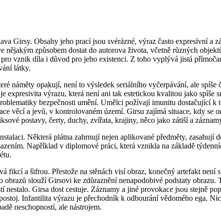
ava Girsy. Obsahy jeho prací jsou svérázné, výraz často expresívní a 
e nějakým způsobem dostat do autorova života, včetně různých objektů,
 pro vznik díla i důvod pro jeho existenci. Z toho vyplývá jistá přímoč
ání látky.
ěkteré náměty opakují, není to výsledek seriálního vyčerpávání, ale spíš
je expresivita výrazu, která není ani tak estetickou kvalitou jako spíše
o problematiky bezpečnosti umění. Umělci požívají imunitu dostačující 
ace věcí a jevů, v kontrolovaném území. Girsu zajímá situace, kdy se o
vé postavy, čerty, duchy, zvířata, krajiny, něco jako zátiší a záznamy
talaci. Některá plátna zahrnují nejen aplikované předměty, zasahují do
asazením. Například v diplomové práci, která vznikla na základě týdenní
étu.
vá fikcí a šifrou. Přestože na stěnách visí obraz, konečný artefakt ne
 do obrazů slouží Girsovi ke zdůraznění nenapodobivé podstaty obrazu. 
stí nestalo. Girsa dost cestuje. Záznamy a jiné provokace jsou stejně
ostoj. Infantilita výrazu je přechodník k odbourání vědomého ega. Nic 
padě neschopností, ale nástrojem.