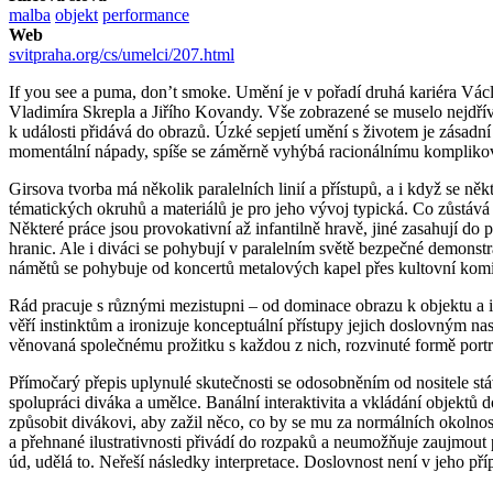
malba
objekt
performance
Web
svitpraha.org/cs/umelci/207.html
If you see a puma, don’t smoke. Umění je v pořadí druhá kariéra Václ
Vladimíra Skrepla a Jiřího Kovandy. Vše zobrazené se muselo nejdřív
k události přidává do obrazů. Úzké sepjetí umění s životem je zásadní
momentální nápady, spíše se záměrně vyhýbá racionálnímu komplikov
Girsova tvorba má několik paralelních linií a přístupů, a i když se n
tématických okruhů a materiálů je pro jeho vývoj typická. Co zůstává 
Některé práce jsou provokativní až infantilně hravě, jiné zasahují d
hranic. Ale i diváci se pohybují v paralelním světě bezpečné demonstr
námětů se pohybuje od koncertů metalových kapel přes kultovní komikso
Rád pracuje s různými mezistupni – od dominace obrazu k objektu a ins
věří instinktům a ironizuje konceptuální přístupy jejich doslovným n
věnovaná společnému prožitku s každou z nich, rozvinuté formě portr
Přímočarý přepis uplynulé skutečnosti se odosobněním od nositele stá
spolupráci diváka a umělce. Banální interaktivita a vkládání objektů
způsobit divákovi, aby zažil něco, co by se mu za normálních okolno
a přehnané ilustrativnosti přivádí do rozpaků a neumožňuje zaujmout p
úd, udělá to. Neřeší následky interpretace. Doslovnost není v jeho pří