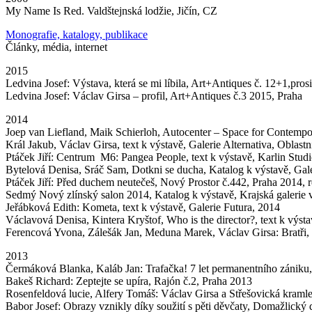
My Name Is Red. Valdštejnská lodžie, Jičín, CZ
Monografie, katalogy, publikace
Články, média, internet
2015
Ledvina Josef: Výstava, která se mi líbila, Art+Antiques č. 12+1,pros
Ledvina Josef: Václav Girsa – profil, Art+Antiques č.3 2015, Praha
2014
Joep van Liefland, Maik Schierloh, Autocenter – Space for Contempor
Král Jakub, Václav Girsa, text k výstavě, Galerie Alternativa, Oblastn
Ptáček Jiří: Centrum M6: Pangea People, text k výstavě, Karlin Stud
Bytelová Denisa, Sráč Sam, Dotkni se ducha, Katalog k výstavě, Gal
Ptáček Jiří: Před duchem neutečeš, Nový Prostor č.442, Praha 2014, 
Sedmý Nový zlínský salon 2014, Katalog k výstavě, Krajská galerie 
Jeřábková Edith: Kometa, text k výstavě, Galerie Futura, 2014
Václavová Denisa, Kintera Kryštof, Who is the director?, text k výst
Ferencová Yvona, Zálešák Jan, Meduna Marek, Václav Girsa: Bratři, 
2013
Čermáková Blanka, Kaláb Jan: Trafačka! 7 let permanentního zániku,
Bakeš Richard: Zeptejte se upíra, Rajón č.2, Praha 2013
Rosenfeldová lucie, Alfery Tomáš: Václav Girsa a Střešovická kraml
Babor Josef: Obrazy vznikly díky soužití s pěti děvčaty, Domažlický