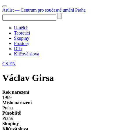
Artlist
— Centrum pro současné umění Praha
Umělci
Teoretici
Skupiny
Prostory
Díla
Klíčová slova
CS
EN
Václav Girsa
Rok narození
1969
Místo narození
Praha
Působiště
Praha
Skupiny
Klíčová slova