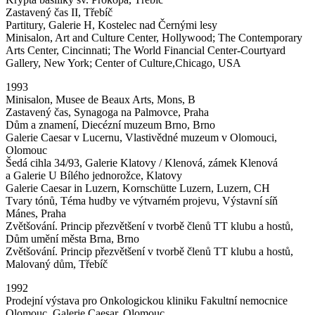
Zastavený čas II, Třebíč
Partitury, Galerie H, Kostelec nad Černými lesy
Minisalon, Art and Culture Center, Hollywood; The Contemporary
Arts Center, Cincinnati; The World Financial Center-Courtyard
Gallery, New York; Center of Culture,Chicago, USA
1993
Minisalon, Musee de Beaux Arts, Mons, B
Zastavený čas, Synagoga na Palmovce, Praha
Dům a znamení, Diecézní muzeum Brno, Brno
Galerie Caesar v Lucernu, Vlastivědné muzeum v Olomouci,
Olomouc
Šedá cihla 34/93, Galerie Klatovy / Klenová, zámek Klenová
a Galerie U Bílého jednorožce, Klatovy
Galerie Caesar in Luzern, Kornschütte Luzern, Luzern, CH
Tvary tónů, Téma hudby ve výtvarném projevu, Výstavní síň
Mánes, Praha
Zvětšování. Princip přezvětšení v tvorbě členů TT klubu a hostů,
Dům umění města Brna, Brno
Zvětšování. Princip přezvětšení v tvorbě členů TT klubu a hostů,
Malovaný dům, Třebíč
1992
Prodejní výstava pro Onkologickou kliniku Fakultní nemocnice
Olomouc, Galerie Caesar, Olomouc