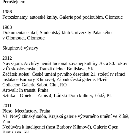
Pernštejnem
1986
Fotozáznamy, autorské knihy, Galerie pod podloubím, Olomouc
1983
Dokumentace akcí, Studentský klub Univerzity Palackého
v Olomouci, Olomouc
Skupinové výstavy
2012
Navzájom. Archívy neinštitucionalizovanej kultúry 70. a 80. rokov
v Československu, Tranzit dielne, Bratislava, SK
Začátek století. České umění prvního desetiletí 21. století (v rámci
instalace Barbory Klímové), Západočeská galerie, Plzeň
Collector, Galerie Sabot, Cluj, RO
Artwall: In transit, Praha
Sztuka – Obiekt – Zapis 4, Łódzki Dom kultury, Łódź, PL
2011
Pleso, Meetfactory, Praha
VI. Nový zlínský salón, Krajská galerie výtvarného umění ve Zlíně,
Zlín
Nedůvěra k inteligenci (host Barbory Klímové), Galerie Open,
Bratislava, SK