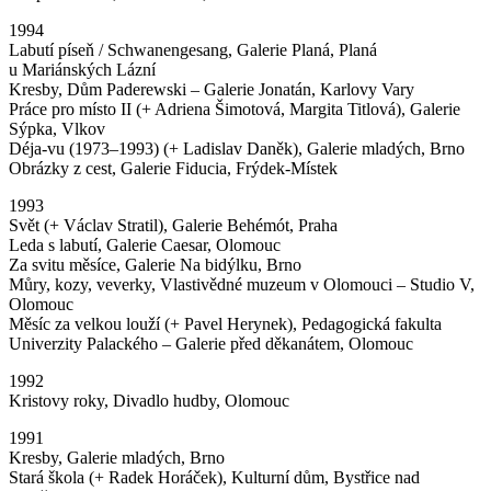
1994
Labutí píseň / Schwanengesang, Galerie Planá, Planá
u Mariánských Lázní
Kresby, Dům Paderewski – Galerie Jonatán, Karlovy Vary
Práce pro místo II (+ Adriena Šimotová, Margita Titlová), Galerie
Sýpka, Vlkov
Déja-vu (1973–1993) (+ Ladislav Daněk), Galerie mladých, Brno
Obrázky z cest, Galerie Fiducia, Frýdek-Místek
1993
Svět (+ Václav Stratil), Galerie Behémót, Praha
Leda s labutí, Galerie Caesar, Olomouc
Za svitu měsíce, Galerie Na bidýlku, Brno
Můry, kozy, veverky, Vlastivědné muzeum v Olomouci – Studio V,
Olomouc
Měsíc za velkou louží (+ Pavel Herynek), Pedagogická fakulta
Univerzity Palackého – Galerie před děkanátem, Olomouc
1992
Kristovy roky, Divadlo hudby, Olomouc
1991
Kresby, Galerie mladých, Brno
Stará škola (+ Radek Horáček), Kulturní dům, Bystřice nad