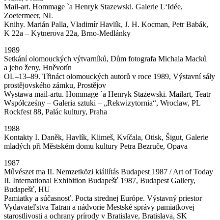
Mail-art. Hommage `a Henryk Stazewski. Galerie L‘Idée,
Zoetermeer, NL
Knihy. Marián Palla, Vladimír Havlík, J. H. Kocman, Petr Babák,
K 22a – Kytnerova 22a, Brno-Medlánky
1989
Setkání olomouckých výtvarníků, Dům fotografa Michala Macků
a jeho ženy, Hněvotín
OL–13–89. Třináct olomouckých autorů v roce 1989, Výstavní sály
prostějovského zámku, Prostějov
Wystawa mail-artu. Hommage `a Henryk Stażewski. Mailart, Teatr
Współcześny – Galeria sztuki – „Rekwizytornia“, Wroclaw, PL
Rockfest 88, Palác kultury, Praha
1988
Kontakty I. Daněk, Havlík, Klimeš, Kvíčala, Otisk, Šigut, Galerie
mladých při Městském domu kultury Petra Bezruče, Opava
1987
Művészet ma II. Nemzetközi kiállítás Budapest 1987 / Art of Today
II. International Exhibition Budapešť 1987, Budapest Gallery,
Budapešť, HU
Pamiatky a súčasnosť. Pocta strednej Európe. Výstavný priestor
Vydavateľstva Tatran a nádvorie Mestské správy pamiatkovej
starostlivosti a ochrany prírody v Bratislave, Bratislava, SK