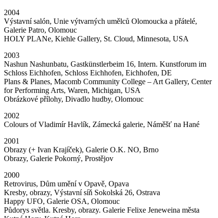
2004
Výstavní salón, Unie výtvarných umělců Olomoucka a přátelé,
Galerie Patro, Olomouc
HOLY PLANe, Kiehle Gallery, St. Cloud, Minnesota, USA
2003
Nashun Nashunbatu, Gastkünstlerbeim 16, Intern. Kunstforum im
Schloss Eichhofen, Schloss Eichhofen, Eichhofen, DE
Plans & Planes, Macomb Community College – Art Gallery, Center
for Performing Arts, Waren, Michigan, USA
Obrázkové přílohy, Divadlo hudby, Olomouc
2002
Colours of Vladimír Havlík, Zámecká galerie, Náměšť na Hané
2001
Obrazy (+ Ivan Krajíček), Galerie O.K. NO, Brno
Obrazy, Galerie Pokorný, Prostějov
2000
Retrovirus, Dům umění v Opavě, Opava
Kresby, obrazy, Výstavní síň Sokolská 26, Ostrava
Happy UFO, Galerie OSA, Olomouc
Půdorys světla. Kresby, obrazy. Galerie Felixe Jeneweina města