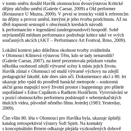
v tomto směru dosáhl Havlík olomouckou dvouvýstavou Kritické
dějiny akčního umění (Galerie Caesar, 2009) a Old performer
(Restaurace U Muzea, 2009). V první se ironicky vrátil k referencím
na dějiny a provoz umění, kterými je jeho tvorba prodchnuta. Až na
dřeň trapnosti sestoupil v obscénních kresbách návodů
k performancím v legendární (undergroundové) hospodě. Sobě
nejvlastnější médium performance podrobuje kritice také ve svých
současných akcích (AKT – Performance Art Festival, Brno, 2009).
Lokální kontext jako důležitou okolnost tvorby zviditelnila
v Olomouci Klímová výstavou Těm, kdo se tady nenarodili?
(Galerie Caesar, 2007), na které prezentovala průzkum vztahu
několika osobností zdejší výtvarné scény k místu jejich života.
Havlík zůstal v Olomouci od studií výtvarné výchovy na zdejší
pedagogické fakultě, kde dnes sám učí. Dokumentace akcí z 80. let
ukazuje jeho vpád do prostředí hanácké metropole – soukromá
akční gesta mapující nový životní prostor i happeningy pro přátele
uspořádané s Edou Cupákem a Radkem Horáčkem. Vyrovnávání se
s pozicí olomouckého performera podstoupil v sebemrskačských
titulcích videa, původně němého filmu Jestrdej (1983; Yesterday,
2009).
Čím vším 80. léta v Olomouci pro Havlíka byla, ukazuje úplněji
katalog retrospektivní výstavy Soft Spirit. Na kontakty
s konceptuálním Brnem odkazuje plejáda vyzkoušených dobově