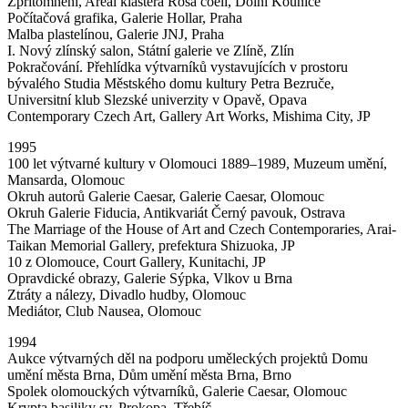
Zpřítomnění, Areál kláštera Rosa coeli, Dolní Kounice
Počítačová grafika, Galerie Hollar, Praha
Malba plastelínou, Galerie JNJ, Praha
I. Nový zlínský salon, Státní galerie ve Zlíně, Zlín
Pokračování. Přehlídka výtvarníků vystavujících v prostoru
bývalého Studia Městského domu kultury Petra Bezruče,
Universitní klub Slezské univerzity v Opavě, Opava
Contemporary Czech Art, Gallery Art Works, Mishima City, JP
1995
100 let výtvarné kultury v Olomouci 1889–1989, Muzeum umění,
Mansarda, Olomouc
Okruh autorů Galerie Caesar, Galerie Caesar, Olomouc
Okruh Galerie Fiducia, Antikvariát Černý pavouk, Ostrava
The Marriage of the House of Art and Czech Contemporaries, Arai-
Taikan Memorial Gallery, prefektura Shizuoka, JP
10 z Olomouce, Court Gallery, Kunitachi, JP
Opravdické obrazy, Galerie Sýpka, Vlkov u Brna
Ztráty a nálezy, Divadlo hudby, Olomouc
Mediátor, Club Nausea, Olomouc
1994
Aukce výtvarných děl na podporu uměleckých projektů Domu
umění města Brna, Dům umění města Brna, Brno
Spolek olomouckých výtvarníků, Galerie Caesar, Olomouc
Krypta basiliky sv. Prokopa, Třebíč