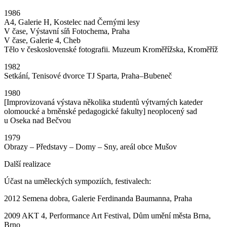
1986
A4, Galerie H, Kostelec nad Černými lesy
V čase, Výstavní síň Fotochema, Praha
V čase, Galerie 4, Cheb
Tělo v československé fotografii. Muzeum Kroměřížska, Kroměříž
1982
Setkání, Tenisové dvorce TJ Sparta, Praha–Bubeneč
1980
[Improvizovaná výstava několika studentů výtvarných kateder
olomoucké a brněnské pedagogické fakulty] neoplocený sad
u Oseka nad Bečvou
1979
Obrazy – Představy – Domy – Sny, areál obce Mušov
Další realizace
Účast na uměleckých sympoziích, festivalech:
2012 Semena dobra, Galerie Ferdinanda Baumanna, Praha
2009 AKT 4, Performance Art Festival, Dům umění města Brna,
Brno