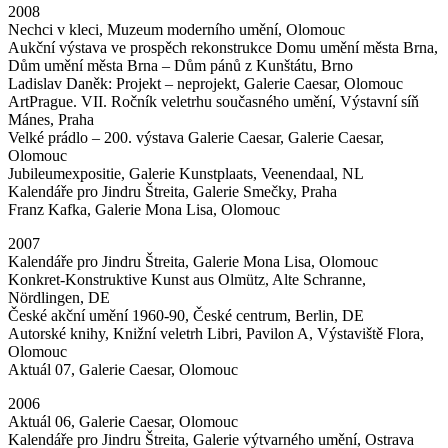
2008
Nechci v kleci, Muzeum moderního umění, Olomouc
Aukční výstava ve prospěch rekonstrukce Domu umění města Brna,
Dům umění města Brna – Dům pánů z Kunštátu, Brno
Ladislav Daněk: Projekt – neprojekt, Galerie Caesar, Olomouc
ArtPrague. VII. Ročník veletrhu současného umění, Výstavní síň
Mánes, Praha
Velké prádlo – 200. výstava Galerie Caesar, Galerie Caesar,
Olomouc
Jubileumexpositie, Galerie Kunstplaats, Veenendaal, NL
Kalendáře pro Jindru Štreita, Galerie Smečky, Praha
Franz Kafka, Galerie Mona Lisa, Olomouc
2007
Kalendáře pro Jindru Štreita, Galerie Mona Lisa, Olomouc
Konkret-Konstruktive Kunst aus Olmütz, Alte Schranne,
Nördlingen, DE
České akční umění 1960-90, České centrum, Berlin, DE
Autorské knihy, Knižní veletrh Libri, Pavilon A, Výstaviště Flora,
Olomouc
Aktuál 07, Galerie Caesar, Olomouc
2006
Aktuál 06, Galerie Caesar, Olomouc
Kalendáře pro Jindru Štreita, Galerie výtvarného umění, Ostrava