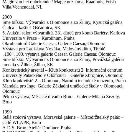
Magie van het onbekende / Magie neznáma, Raadhuis, Frisia
Villa,Veenendaal, NL
2000
Sme blízko. Výtvarníci z Olomouce a zo Žiliny, Kysucká galéria
Čadca – kaštieľ Oščadnica, SK
5. Aukční salon výtvarníků. 331 dárců pro konto Bariéry, Karlova
Univerzita v Praze – Karolinum, Praha
Okruh autorů Galerie Caesar, Galerie Caesar, Olomouc
Výstava pro Ladislava Nováka, Malovaný dům, Třebíč
„100“. 100. výstava galerie Caesar, Galerie Caesar, Olomouc
Sme blízko. Výtvarníci z Olomouce a zo Žiliny, Povážská galéria
umenia v Žiline, Žilina, SK
Konkretistický arsenál – Klub konkretistů 2, Informační centrum
Univerzity Palackého v Olomouci – Galerie Zbrojnice, Olomouc
Klub konkretistů 2 – Olomouc, Národní technické muzeum, Praha
Mandala pro Inge, Galerie Základní umělecké školy v Olomouci,
Olomouc
Pěkná výstava, Městské divadlo Brno – Galerie Milana Zezuly,
Brno
1999
Stálá stolová výstava, Moravská galerie – Místodržitelský palác –
Café WLAPR, Brno
A.D.S. Brno, Ateliér Doubner, Praha