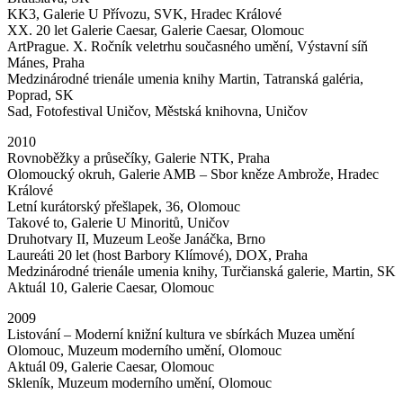
KK3, Galerie U Přívozu, SVK, Hradec Králové
XX. 20 let Galerie Caesar, Galerie Caesar, Olomouc
ArtPrague. X. Ročník veletrhu současného umění, Výstavní síň
Mánes, Praha
Medzinárodné trienále umenia knihy Martin, Tatranská galéria,
Poprad, SK
Sad, Fotofestival Uničov, Městská knihovna, Uničov
2010
Rovnoběžky a průsečíky, Galerie NTK, Praha
Olomoucký okruh, Galerie AMB – Sbor kněze Ambrože, Hradec
Králové
Letní kurátorský přešlapek, 36, Olomouc
Takové to, Galerie U Minoritů, Uničov
Druhotvary II, Muzeum Leoše Janáčka, Brno
Laureáti 20 let (host Barbory Klímové), DOX, Praha
Medzinárodné trienále umenia knihy, Turčianská galerie, Martin, SK
Aktuál 10, Galerie Caesar, Olomouc
2009
Listování – Moderní knižní kultura ve sbírkách Muzea umění
Olomouc, Muzeum moderního umění, Olomouc
Aktuál 09, Galerie Caesar, Olomouc
Skleník, Muzeum moderního umění, Olomouc