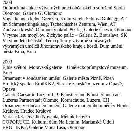
2004
Dobročinná aukce výtvarných prací občanského sdružení Spolu
Olomouc, Galerie G, Olomouc
Vogel kennen keine Grenzen, Kulturverein Schloss Goldegg, AT
Im Schmetterlingsklang, Tschechisches Zentrum, Wien, AT
Zpráva o kresbě. Olomucký okruh 80. let, Galerie Caesar, Olomouc
V rytme letu motýľov, Zichyho palác – Galéria Z, Bratislava, SK
V rytmu letu bělásků, Téma přírody v tvorbě současných
výtvarných umělců Jihomoravského kraje a hostů, Dům umění
města Brna, Brno
2003
Ejhle světlo!, Moravská galerie – Uměleckoprůmyslové muzeum,
Brno
Ornament v současném umění, Galerie města Plzně, Plzeň
Erotický šperk a ErotiKK2, Slezské zemské muzeum v Opavě,
Opava
Galerie Caesar in Luzern II. 9 Künstler und Künstlerinnen aus
Luzerns Partnerstadt Olomuc. Kornschütte, Luzern, CH
Ornament v současném umění, Galerie moderního umění v Hradci
Králové, Hradec Králové
Variace 03, Divadlo Novanta, Mělník-Pšovka
COPORUCE, Kulturní dům Na Letním, Mariánské Údolí
EROTIKK2, Galerie Mona Lisa, Olomouc