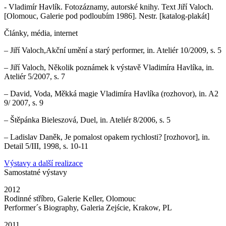
- Vladimír Havlík. Fotozáznamy, autorské knihy. Text Jiří Valoch.
[Olomouc, Galerie pod podloubím 1986]. Nestr. [katalog-plakát]
Články, média, internet
– Jiří Valoch,Akční umění a starý performer, in. Ateliér 10/2009, s. 5
– Jiří Valoch, Několik poznámek k výstavě Vladimíra Havlíka, in.
Ateliér 5/2007, s. 7
– David, Voda, Měkká magie Vladimíra Havlíka (rozhovor), in. A2
9/ 2007, s. 9
– Štěpánka Bieleszová, Duel, in. Ateliér 8/2006, s. 5
– Ladislav Daněk, Je pomalost opakem rychlosti? [rozhovor], in.
Detail 5/III, 1998, s. 10-11
Výstavy a další realizace
Samostatné výstavy
2012
Rodinné stříbro, Galerie Keller, Olomouc
Performer´s Biography, Galeria Zejście, Krakow, PL
2011