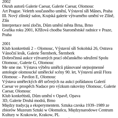
2002
Okruh autorů Galerie Caesar, Galerie Caesar, Olomouc
Art Prague. Veletrh současného umění, Výstavní síň Mánes, Praha
III. Nový zlínský salon, Krajská galerie výtvarného umění ve Zlíně,
Zlín
Interpretace není zločin, Dům umění města Brna, Brno
Grafika roku 2001, Křížová chodba Staroměstské radnice v Praze,
Praha
2001
Klub konkretistů 2 – Olomouc, Výstavní síň Sokolská 26, Ostrava
Vánoční lesík, Galerie Šternberk, Šternberk
Dobročinná aukce výtvarných prací občanského sdružení Spolu
Olomouc, Galerie G, Olomouc
Me sme me. Výstava výběru umělců plánované stejnojmenné
antologie olomoucké umělecké scény 90. let, Výstavní areál Flora
Olomouc – Pavilon E, Olomouc
Výstava uměleckých děl určených na aukci pořádanou Galerií
Caesar ve prospěch Nadace pro výzkum rakoviny Olomouc, Galerie
Caesar, Olomouc
Klub konkrétistů, Dům umění v Opavě, Opava
3D, Galerie Druhá modrá, Brno
Między tradycją a eksperymentem. Sztuka czeska 1939–1989 ze
zbiorów Muzeum Sztuki w Ołomuńcu, Międzynarodowe Centrum
Kultury w Krakowie, Krakow, PL