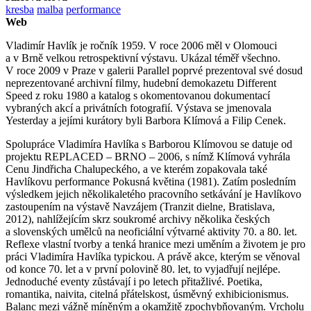
kresba
malba
performance
Web
Vladimír Havlík je ročník 1959. V roce 2006 měl v Olomouci
a v Brně velkou retrospektivní výstavu. Ukázal téměř všechno.
V roce 2009 v Praze v galerii Parallel poprvé prezentoval své dosud
neprezentované archivní filmy, hudební demokazetu Different
Speed z roku 1980 a katalog s okomentovanou dokumentací
vybraných akcí a privátních fotografií. Výstava se jmenovala
Yesterday a jejími kurátory byli Barbora Klímová a Filip Cenek.
Spolupráce Vladimíra Havlíka s Barborou Klímovou se datuje od
projektu REPLACED – BRNO – 2006, s nímž Klímová vyhrála
Cenu Jindřicha Chalupeckého, a ve kterém zopakovala také
Havlíkovu performance Pokusná květina (1981). Zatím posledním
výsledkem jejich několikaletého pracovního setkávání je Havlíkovo
zastoupením na výstavě Navzájem (Tranzit dielne, Bratislava,
2012), nahlížejícím skrz soukromé archivy několika českých
a slovenských umělců na neoficiální výtvarné aktivity 70. a 80. let.
Reflexe vlastní tvorby a tenká hranice mezi uměním a životem je pro
práci Vladimíra Havlíka typickou. A právě akce, kterým se věnoval
od konce 70. let a v první polovině 80. let, to vyjadřují nejlépe.
Jednoduché eventy zůstávají i po letech přitažlivé. Poetika,
romantika, naivita, citelná přátelskost, úsměvný exhibicionismus.
Balanc mezi vážně míněným a okamžitě zpochybňovaným. Vrcholu