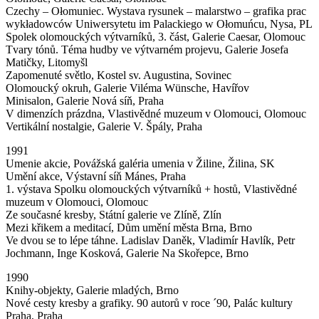
Czechy – Ołomuniec. Wystava rysunek – malarstwo – grafika prac
wykładowców Uniwersytetu im Palackiego w Ołomuńcu, Nysa, PL
Spolek olomouckých výtvarníků, 3. část, Galerie Caesar, Olomouc
Tvary tónů. Téma hudby ve výtvarném projevu, Galerie Josefa
Matičky, Litomyšl
Zapomenuté světlo, Kostel sv. Augustina, Sovinec
Olomoucký okruh, Galerie Viléma Wünsche, Havířov
Minisalon, Galerie Nová síň, Praha
V dimenzích prázdna, Vlastivědné muzeum v Olomouci, Olomouc
Vertikální nostalgie, Galerie V. Špály, Praha
1991
Umenie akcie, Povážská galéria umenia v Žiline, Žilina, SK
Umění akce, Výstavní síň Mánes, Praha
1. výstava Spolku olomouckých výtvarníků + hostů, Vlastivědné
muzeum v Olomouci, Olomouc
Ze současné kresby, Státní galerie ve Zlíně, Zlín
Mezi křikem a meditací, Dům umění města Brna, Brno
Ve dvou se to lépe táhne. Ladislav Daněk, Vladimír Havlík, Petr
Jochmann, Inge Kosková, Galerie Na Skořepce, Brno
1990
Knihy-objekty, Galerie mladých, Brno
Nové cesty kresby a grafiky. 90 autorů v roce ´90, Palác kultury
Praha, Praha