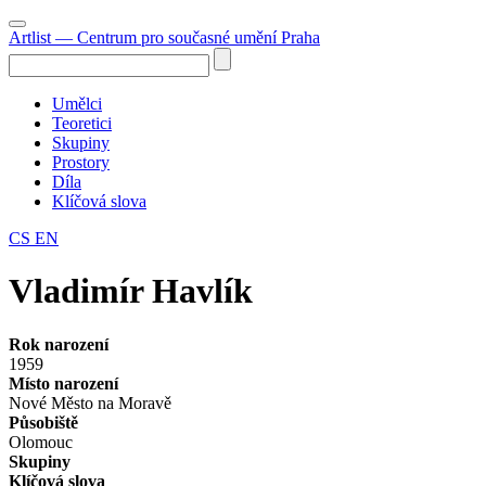
Artlist
— Centrum pro současné umění Praha
Umělci
Teoretici
Skupiny
Prostory
Díla
Klíčová slova
CS
EN
Vladimír Havlík
Rok narození
1959
Místo narození
Nové Město na Moravě
Působiště
Olomouc
Skupiny
Klíčová slova