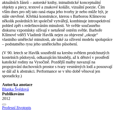
aktuálních žánrů – autorské knihy, inimalistické konceptuální
objekty a piecy, textové a znakové koláže, vizuální poezie. Čím
vším dnes pro něj tato raná etapa jeho tvorby je nebo může být, je
stále otevřené. Křehká konstrukce, kterou s Barborou Klímovou
několik posledních let společně vytvářejí, kombinuje introspektivní
pohled zpět s redefinováním minulosti. Ve světle současného
diskursu vzpomínky ožívají v netušeně ostrém světle. Barboře
Klímové vděčí Vladimír Havlík nejen za objevené „okraje“
vlastního umělecké minulosti, ale také za oživení modelu spolupráce
– podstatného rysu jeho uměleckého působení.
(V 90. letech se Havlík soustředil na kresbu světlem prodchnutých
kostelních půdorysů, odkazujícím hlouběji, až k dětství v prostředí
katolické rodiny na Vysočině. Pozdější malby navazují na
propojování duchovních prostor s tvary vesmírných lodí a posouvají
se dál až k abstrakci. Performance se v této době věnoval jen
sporadicky.)
Autor/ka anotace
Blanka Švédová
Publikováno
2012
Profesní životopis