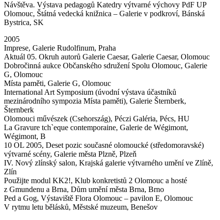
Návštěva. Výstava pedagogů Katedry výtvarné výchovy PdF UP
Olomouc, Štátná vedecká knižnica – Galerie v podkroví, Bánská
Bystrica, SK
2005
Imprese, Galerie Rudolfinum, Praha
Aktuál 05. Okruh autorů Galerie Caesar, Galerie Caesar, Olomouc
Dobročinná aukce Občanského sdružení Spolu Olomouc, Galerie
G, Olomouc
Místa paměti, Galerie G, Olomouc
International Art Symposium (úvodní výstava účastníků
mezinárodního sympozia Místa paměti), Galerie Šternberk,
Šternberk
Olomouci művészek (Csehország), Péczi Galéria, Pécs, HU
La Gravure tch`eque contemporaine, Galerie de Wégimont,
Wégimont, B
10 OL 2005, Deset pozic současné olomoucké (středomoravské)
výtvarné scény, Galerie města Plzně, Plzeň
IV. Nový zlínský salon, Krajská galerie výtvarného umění ve Zlíně,
Zlín
Použijte modul KK2!, Klub konkretistů 2 Olomouc a hosté
z Gmundenu a Brna, Dům umění města Brna, Brno
Ped a Gog, Výstaviště Flora Olomouc – pavilon E, Olomouc
V rytmu letu bělásků, Městské muzeum, Benešov