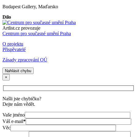
Budapest Gallery, Maďarsko
Dílo
Artlist.cz provozuje
Centrum pro současné umění Praha
O projektu
Přispěvatelé
Zásady zpracování OÚ
Nahlásit chybu
×
Našli jste chybičku?
Dejte nám vědět.
Vaše jméno
Váš e-mail
*
Věc