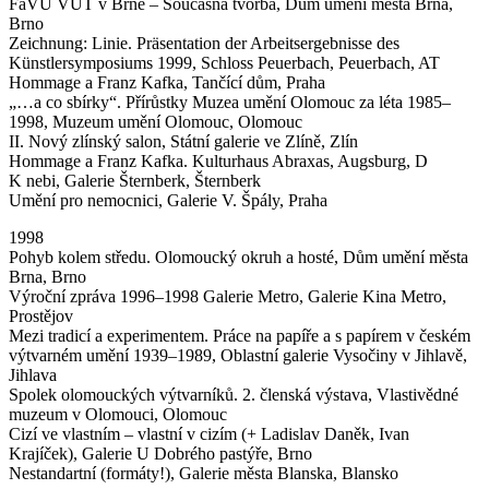
FaVU VUT v Brně – Současná tvorba, Dům umění města Brna,
Brno
Zeichnung: Linie. Präsentation der Arbeitsergebnisse des
Künstlersymposiums 1999, Schloss Peuerbach, Peuerbach, AT
Hommage a Franz Kafka, Tančící dům, Praha
„…a co sbírky“. Přírůstky Muzea umění Olomouc za léta 1985–
1998, Muzeum umění Olomouc, Olomouc
II. Nový zlínský salon, Státní galerie ve Zlíně, Zlín
Hommage a Franz Kafka. Kulturhaus Abraxas, Augsburg, D
K nebi, Galerie Šternberk, Šternberk
Umění pro nemocnici, Galerie V. Špály, Praha
1998
Pohyb kolem středu. Olomoucký okruh a hosté, Dům umění města
Brna, Brno
Výroční zpráva 1996–1998 Galerie Metro, Galerie Kina Metro,
Prostějov
Mezi tradicí a experimentem. Práce na papíře a s papírem v českém
výtvarném umění 1939–1989, Oblastní galerie Vysočiny v Jihlavě,
Jihlava
Spolek olomouckých výtvarníků. 2. členská výstava, Vlastivědné
muzeum v Olomouci, Olomouc
Cizí ve vlastním – vlastní v cizím (+ Ladislav Daněk, Ivan
Krajíček), Galerie U Dobrého pastýře, Brno
Nestandartní (formáty!), Galerie města Blanska, Blansko