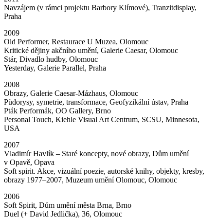
Navzájem (v rámci projektu Barbory Klímové), Tranzitdisplay,
Praha
2009
Old Performer, Restaurace U Muzea, Olomouc
Kritické dějiny akčního umění, Galerie Caesar, Olomouc
Stár, Divadlo hudby, Olomouc
Yesterday, Galerie Parallel, Praha
2008
Obrazy, Galerie Caesar-Mázhaus, Olomouc
Půdorysy, symetrie, transformace, Geofyzikální ústav, Praha
Pták Performák, OO Gallery, Brno
Personal Touch, Kiehle Visual Art Centrum, SCSU, Minnesota,
USA
2007
Vladimír Havlík – Staré koncepty, nové obrazy, Dům umění
v Opavě, Opava
Soft spirit. Akce, vizuální poezie, autorské knihy, objekty, kresby,
obrazy 1977–2007, Muzeum umění Olomouc, Olomouc
2006
Soft Spirit, Dům umění města Brna, Brno
Duel (+ David Jedlička), 36, Olomouc