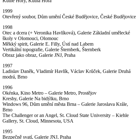
Kutné Hory, Kutná Hora
1999
Otevřený soubor, Dům umění České Budějovice, České Budějovice
1998
Otec a dcera (+ Veronika Havlíková), Galerie Základní umělecké
školy v Olomouci, Olomouc
Měkký spirit, Galerie E. Filly, Ústí nad Labem
Vertikální topografie, Galerie Šternberk, Šternberk
Obraz jako obraz, Galerie JNJ, Praha
1997
Ladislav Daněk, Vladimír Havlík, Václav Krůček, Galerie Druhá
modrá, Brno
1996
Okénka, Kino Metro – Galerie Metro, Prostějov
Kresby, Galerie Na bidýlku, Brno
Windows 96, Dům umění města Brna – Galerie Jaroslava Krále,
Brno
The Challenger or an Angel, St. Cloud State University – Kiehle
Gallery, St. Cloud, Minnesota, USA
1995
Bezpečně svatí, Galerie JNJ, Praha