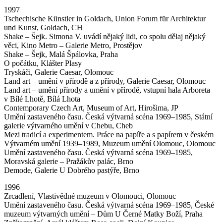
1997
Tschechische Künstler in Goldach, Union Forum für Architektur
und Kunst, Goldach, CH
Shake – Šejk. Simona V. uvádí nějaký lidi, co spolu dělaj nějaký
věci, Kino Metro – Galerie Metro, Prostějov
Shake – Šejk, Malá Špálovka, Praha
O počátku, Klášter Plasy
Tryskáči, Galerie Caesar, Olomouc
Land art – umění v přírodě a z přírody, Galerie Caesar, Olomouc
Land art – umění přírody a umění v přírodě, vstupní hala Arboreta
v Bílé Lhotě, Bílá Lhota
Contemporary Czech Art, Museum of Art, Hirošima, JP
Umění zastaveného času. Česká výtvarná scéna 1969–1985, Státní
galerie výtvarného umění v Chebu, Cheb
Mezi tradicí a experimentem. Práce na papíře a s papírem v českém
Výtvarném umění 1939–1989, Muzeum umění Olomouc, Olomouc
Umění zastaveného času. Česká výtvarná scéna 1969–1985,
Moravská galerie – Pražákův palác, Brno
Demode, Galerie U Dobrého pastýře, Brno
1996
Zrcadlení, Vlastivědné muzeum v Olomouci, Olomouc
Umění zastaveného času. Česká výtvarná scéna 1969–1985, České
muzeum výtvarných umění – Dům U Černé Matky Boží, Praha