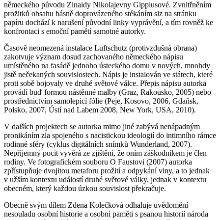
německého původu Zinaidy Nikolajevny Gippiusové. Zvnitřněním
prožitků obsahu básně doprovázeného stékáním slz na stránku
papíru dochází k narušení původní linky vyprávění, a tím rovněž ke
konfrontaci s emoční pamětí samotné autorky.
Časově neomezená instalace Luftschutz (protivzdušná obrana)
zakotvuje význam dosud zachovaného německého nápisu
umístěného na fasádě jednoho ústeckého domu v nových, mnohdy
jistě nečekaných souvislostech. Nápis je instalován ve státech, které
proti sobě bojovaly ve druhé světové válce. Přepis nápisu autorka
provádí buď formou nástěnné malby (Graz, Rakousko, 2005) nebo
prostřednictvím samolepící fólie (Peje, Kosovo, 2006, Gdaňsk,
Polsko, 2007, Ústí nad Labem 2008, New York, USA, 2010).
V dalších projektech se autorka mimo jiné zabývá nenápadným
pronikáním zla spojeného s nacistickou ideologií do intimního rámce
rodinné sféry (cyklus digitálních snímků Wunderland, 2007).
Nepříjemný pocit vyvěrá ze zjištění, že oním záškodníkem je člen
rodiny. Ve fotografickém souboru O Faustovi (2007) autorka
zpřístupňuje dvojitou metaforu prožití a odpykání viny, a to jednak
v užším kontextu událostí druhé světové války, jednak v kontextu
obecném, který každou úzkou souvislost překračuje.
Obecně svým dílem Zdena Kolečková odhaluje uvědomění
nesouladu osobní historie a osobní paměti s psanou historií národa