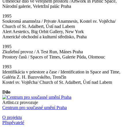
Umělecké dílo ve veřejném prostoru /Artwork in Public Space,
Národní galerie, Veletržní palác Praha
1995
Soukromá anamnéza / Private Anamnesis, Kostel sv. Vojtěcha/
Church of St. Adalbert, Ústí nad Labem
Alert Aestetics, Big Orbit Gallery, New York
Americké obchodní a kulturní středisko, Praha
1995
Zkušební provoz / A Test Run, Mánes Praha
Prostory časů / Spaces of Times, Galerie Půda, Olomouc
1993
Identifikácia v priestore a čase / Identification in Space and Time,
Galéria Z. H. Bazovského, Trenčín
Kostel sv. Vojtěcha/ Church of St. Adalbert, Ústí nad Labem
Dílo
Artlist.cz provozuje
Centrum pro současné umění Praha
O projektu
Přispěvatelé