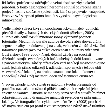
lidského společenství udržujícího velmi těsné svazky s okolní
přírodou. S touto neschopností nesporně souvisí odvrácená strana
projevů násilí v současné společnosti, které se projevuje nenápadně,
často ve své skrytosti přímo hraničí s vysokou psychologickou
rafinovaností.
Vedle maleb zvířecí krví a monochromatických maleb, do nichž
přenáší detaily zchátraných ústeckých domů (Shelters, 2003)
autorka důsledně rozvíjí mnohonásobný výrazový potenciál
fotografie. Médium fotografie autorce dovoluje abstrahovat určitý
segment reality a redukovat jej na znak, ve kterém zhuštěná vizuální
informace působí jako rozbuška otevřenosti a plurality významů
(Just a story, 1999-2000). Např. detailní záběry na součásti
těžebních strojů severočeských hnědouhelných dolů kombinované
s panoramatickými záběry těžařských věží nabízejí možnost dvojího
čtení: jednak přímo odkazují k událostem spojených s těžbou uhlí
v severočeské lokalitě, na druhou stranu tento lokální kontext
zobecňují a činí z něj metaforu odcizené technické civilizace.
V první dekádě tohoto století se autorčina tvorba přesunula od
pouhého naznačení možnosti příběhu směrem k rozplétání jeho
spletitého tkaniva. Autorka se mnohdy sama ocitá v situačním rámci
odrážejícím obsahy dramatické minulosti severočeské příhraniční
lokality. Ve fotografickém cyklu nazvaném Tears (2008) prochází
očistným rituálem při psaní textu stejnojmenné básně ruské básnířky