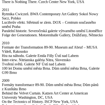
There is Nothing There. Czech Center New York, USA
2011
Rytmika Cwiczeń. BWA Contemporary Art Gallery Sokol Nowy
Sacz, Polsko
Luciferův efekt. Střetnutí se zlem. DOX – Centrum současného
umění Praha
Paralelní historie. Severočeská galerie výtvarného umění Litoměřice
Folge der Generationen. Motorenhalle Gallery, Drážďany, Německo
2010
Formate der Transformation 89-90. Museum auf Abruf – MUSA
Vídeň, Rakousko
Hra na náhodu. Galerie Emila Filly Ústí nad Labem
Inter-view. Nitrianska galéria Nitra, Slovensko
Tvoření světů. Galerie NF Ústí nad Labem
100 let Domu umění města Brna. Dům umění města Brna, Galerie
G99 Brno
2009
Formáty transformace 89-90. Dům umění města Brna; Dům pánů
z Kunštátu Brno
Behind the Velvet Curtain. Katzen Art Center at American
University Washington, DC, USA
On the Tectonics of History. ISCP New York, USA