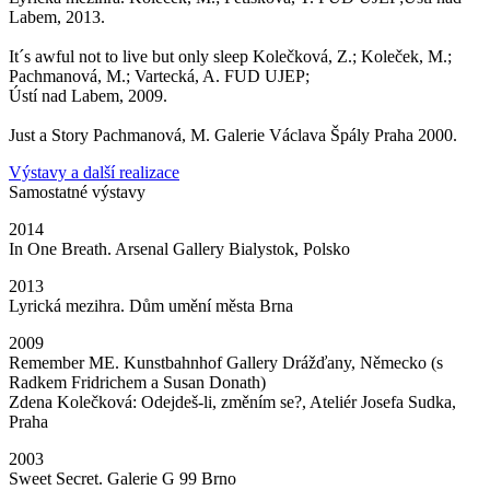
Labem, 2013.
It´s awful not to live but only sleep Kolečková, Z.; Koleček, M.;
Pachmanová, M.; Vartecká, A. FUD UJEP;
Ústí nad Labem, 2009.
Just a Story Pachmanová, M. Galerie Václava Špály Praha 2000.
Výstavy a další realizace
Samostatné výstavy
2014
In One Breath. Arsenal Gallery Bialystok, Polsko
2013
Lyrická mezihra. Dům umění města Brna
2009
Remember ME. Kunstbahnhof Gallery Drážďany, Německo (s
Radkem Fridrichem a Susan Donath)
Zdena Kolečková: Odejdeš-li, změním se?, Ateliér Josefa Sudka,
Praha
2003
Sweet Secret. Galerie G 99 Brno