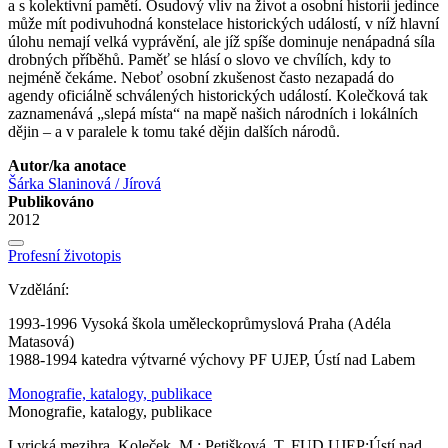
a s kolektivní pamětí. Osudový vliv na život a osobní historii jedince
může mít podivuhodná konstelace historických událostí, v níž hlavní
úlohu nemají velká vyprávění, ale jíž spíše dominuje nenápadná síla
drobných příběhů. Paměť se hlásí o slovo ve chvílích, kdy to
nejméně čekáme. Neboť osobní zkušenost často nezapadá do
agendy oficiálně schválených historických událostí. Kolečková tak
zaznamenává „slepá místa“ na mapě našich národních i lokálních
dějin – a v paralele k tomu také dějin dalších národů.
Autor/ka anotace
Šárka Slaninová / Jírová
Publikováno
2012
Profesní životopis
Vzdělání:
1993-1996 Vysoká škola uměleckoprůmyslová Praha (Adéla
Matasová)
1988-1994 katedra výtvarné výchovy PF UJEP, Ústí nad Labem
Monografie, katalogy, publikace
Monografie, katalogy, publikace
Lyrická mezihra. Koleček, M.; Petišková, T. FUD UJEP;Ústí nad