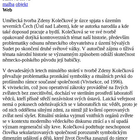
malba
objekt
Web
Umělecká tvorba Zdeny Kolečkové je úzce spjata s územím
severních Čech (Ústí nad Labem), kde se autorka narodila a kde
také doposud pracuje a bydlí. Kolečková se ve své tvorbě
opakovaně dotýká kontroverzních témat naší historie, především
problematiky odsunu německého obyvatelstva z území bývalých
Sudet po skončení druhé světové války. V autorčině zájmu o tíživá
témata národní historie se významným způsobem odráží skutečnost
německo-polského původu její babičky.
V devadesátých letech minulého století v tvorbě Zdeny Kolečková
převažuje problematika pronikání symboliky a rituálních prvků do
profánního rámce současné společnosti (Vivisekce, od 1996).
K vivisekcím, což jsou operativní zákroky prováděné na živých
zvířatech bez znecitlivění, dochází ve sterilním prostředí laboratoří
vědců, kteří přísně střeží nezávislost svých ústavů. Laická veřejnost
nemá o pokusech odehrávajících se v laboratořích nic vědět, proto je
od nich oddělena silnými zdmi, za nimiž již kvílení operovaných
zvířat není slyšet. Rituální stránka vyjmutí vnitřních orgánů zvířete
se v kontextu moderního vědeckého diskursu ztrácí a s ní upadá
význam regenerační síly krve. Kolečková podtrhuje neschopnost
člověka sekularizovaných společností porozumět symbolickým
dimenzím událostí a dějů, které život člověka zasazují do rámce