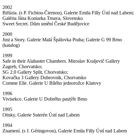
2002
Bifúzia. (s P. Fichtou-Čiernou), Galerie Emila Filly Ústí nad Labem;
Galéria Jána Koniarka Trnava, Slovensko
Sweet Secret. Dům umění České Budějovice
2000
Just a Story. Galerie Malá Špálovka Praha; Galerie G 99 Brno
(katalog)
1999
Safe in their Alabaster Chambers. Miroslav Kraljevič Gallery
Zagreb, Chorvatsko;
SG 2.0 Gallery Split, Chorvatsko;
Kovačka 3 Gallery Dubrovnik, Chorvatsko
Comme Elle. Galerie U Bílého jednorožce Klatovy
1996
Vivisekce. Galerie U Dobrého pastýře Brno
1995
Otisky. Galerie Suterén Ústí nad Labem
1994
Znamení. (s J. Géringovou), Galerie Emila Filly Ústí nad Labem