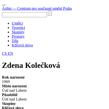
Artlist
— Centrum pro současné umění Praha
Umělci
Teoretici
Skupiny
Prostory
Díla
Klíčová slova
CS
EN
Zdena Kolečková
Rok narození
1969
Místo narození
Ústí nad Labem
Působiště
Ústí nad Labem
Skupiny
Klíčová slova