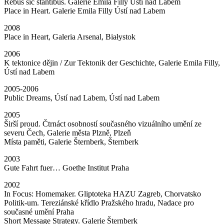
Rebus sic stantibus. Galerie Emila Filly Ústí nad Labem
Place in Heart. Galerie Emila Filly Ústí nad Labem
2008
Place in Heart, Galeria Arsenal, Białystok
2006
K tektonice dějin / Zur Tektonik der Geschichte, Galerie Emila Filly,
Ústí nad Labem
2005-2006
Public Dreams, Ústí nad Labem, Ústí nad Labem
2005
Širší proud. Čtrnáct osobností současného vizuálního umění ze
severu Čech, Galerie města Plzně, Plzeň
Místa paměti, Galerie Šternberk, Šternberk
2003
Gute Fahrt fuer… Goethe Institut Praha
2002
In Focus: Homemaker. Gliptoteka HAZU Zagreb, Chorvatsko
Politik-um. Tereziánské křídlo Pražského hradu, Nadace pro
současné umění Praha
Short Message Strategy. Galerie Šternberk