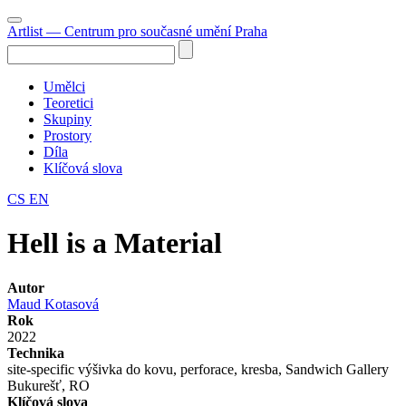
Artlist
— Centrum pro současné umění Praha
Umělci
Teoretici
Skupiny
Prostory
Díla
Klíčová slova
CS
EN
Hell is a Material
Autor
Maud Kotasová
Rok
2022
Technika
site-specific výšivka do kovu, perforace, kresba, Sandwich Gallery
Bukurešť, RO
Klíčová slova