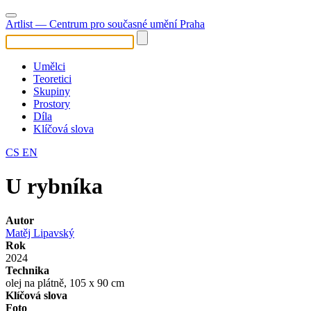
Artlist
— Centrum pro současné umění Praha
Umělci
Teoretici
Skupiny
Prostory
Díla
Klíčová slova
CS
EN
U rybníka
Autor
Matěj Lipavský
Rok
2024
Technika
olej na plátně, 105 x 90 cm
Klíčová slova
Foto