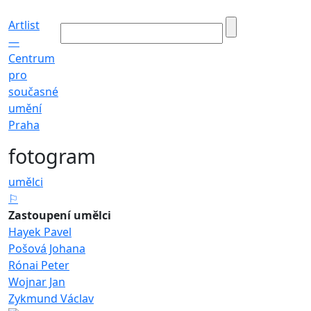
Artlist
—
Centrum
pro
současné
umění
Praha
fotogram
umělci
⚐
Zastoupení umělci
Hayek Pavel
Pošová Johana
Rónai Peter
Wojnar Jan
Zykmund Václav