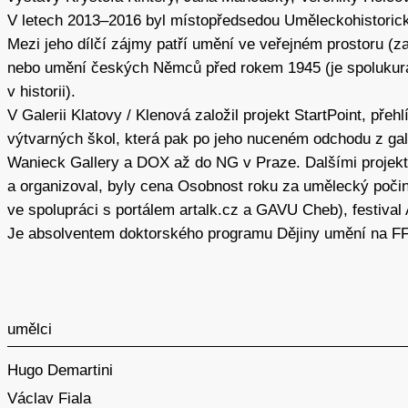
V letech 2013–2016 byl místopředsedou Uměleckohistorick
Mezi jeho dílčí zájmy patří umění ve veřejném prostoru (za
nebo umění českých Němců před rokem 1945 (je spoluku
v historii).
V Galerii Klatovy / Klenová založil projekt StartPoint, pře
výtvarných škol, která pak po jeho nuceném odchodu z ga
Wanieck Gallery a DOX až do NG v Praze. Dalšími projekty,
a organizoval, byly cena Osobnost roku za umělecký počin
ve spolupráci s portálem artalk.cz a GAVU Cheb), festiv
Je absolventem doktorského programu Dějiny umění na FF
umělci
Hugo Demartini
Václav Fiala