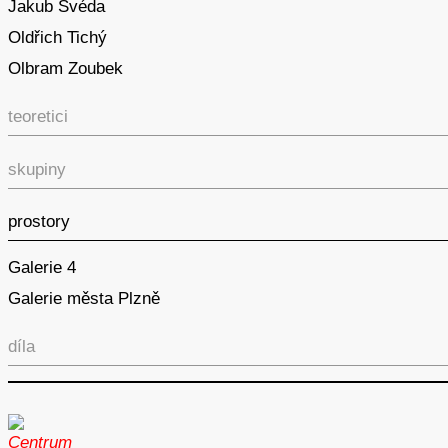
Jakub Švéda
Oldřich Tichý
Olbram Zoubek
teoretici
skupiny
prostory
Galerie 4
Galerie města Plzně
díla