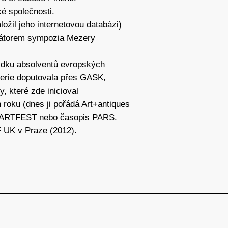
é společnosti.
ložil jeho internetovou databázi)
rátorem sympozia Mezery
hlídku absolventů evropských
lerie doputovala přes GASK,
 které zde inicioval
 roku (dnes ji pořádá Art+antiques
al ARTFEST nebo časopis PARS.
 UK v Praze (2012).