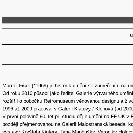
u
Marcel Fišer (*1969) je historik umění se zaměřením na umě
Od roku 2010 působí jako ředitel Galerie výtvarného uměn
rozšířil o pobočku Retromuseum věnovanou designu a život
1996 až 2009 pracoval v Galerii Klatovy / Klenová (od 2000 
V první polovině 90. let při studiu dějin umění na FF UK v P
později přejmenovanou na Galerii Malostranská beseda, kd
výstavy Kryštofa Kintery, Jána Mančušky, Veroniky Holco