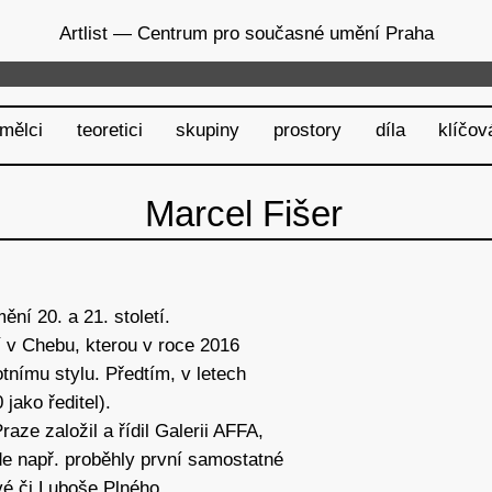
Artlist
— Centrum pro současné umění Praha
mělci
teoretici
skupiny
prostory
díla
klíčov
Marcel Fišer
ní 20. a 21. století.
í v Chebu, kterou v roce 2016
nímu stylu. Předtím, v letech
jako ředitel).
raze založil a řídil Galerii AFFA,
e např. proběhly první samostatné
vé či Luboše Plného.