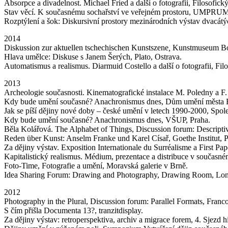
Absorpce a divadelnost. Michael Fried a další o fotografii, Filosofic
Stav věcí. K současnému sochařství ve veřejném prostoru, UMPRUM
Rozptýlení a šok: Diskursivní prostory mezinárodních výstav dvacátých
2014
Diskussion zur aktuellen tschechischen Kunstszene
,
Kunstmuseum B
Hlava umělce: Diskuse s Janem Šerých, Plato, Ostrava.
Automatismus a realismus. Diarmuid Costello a další o fotografii, Fi
2013
Archeologie současnosti. Kinematografické instalace M. Poledny a 
Kdy bude umění současné? Anachronismus dnes, Dům umění města 
Jak se píší dějiny nové doby – české umění v letech 1990-2000, Spol
Kdy bude umění současné? Anachronismus dnes, VŠUP, Praha.
Běla Kolářová. The Alphabet of Things, Discussion forum: Descriptiv
Reden über Kunst: Anselm Franke und Karel Císař, Goethe Institut, P
Za dějiny výstav. Exposition Internationale du Surréalisme a First Pa
Kapitalistický realismus. Médium, prezentace a distribuce v současném
Foto-Time, Fotografie a umění, Moravská galerie v Brně.
Idea Sharing Forum: Drawing and Photography, Drawing Room, Lo
2012
Photography in the Plural, Discussion forum: Parallel Formats, Franco
S čím přišla Documenta 13?, tranzitdisplay.
Za dějiny výstav: retroperspektiva, archiv a migrace forem, 4. Sjezd 