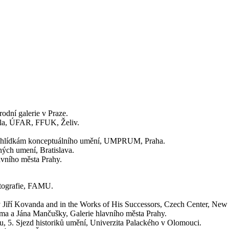
rodní galerie v Praze.
škola, ÚFAR, FFUK, Želiv.
přehlídkám konceptuálního umění, UMPRUM, Praha.
ných umení, Bratislava.
avního města Prahy.
fotografie, FAMU.
 by Jiří Kovanda and in the Works of His Successors, Czech Center, New
a a Jána Mančušky, Galerie hlavního města Prahy.
, 5. Sjezd historiků umění, Univerzita Palackého v Olomouci.