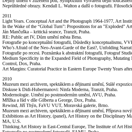
Dějiny umění v zúženém poli, Sympozium Vytváření dějin současn
Neprůhledné obrazy. Kendall L. Walton a další o fotografii. Filosofi
2011
Light Years. Conceptual Art and the Photograph 1964-1977, Art Insti
In the Wake of the “Global Turn”: Propositions for an "Exploded" Art 
Ján Mančuška – kritická seance, Tranzit, Praha.
RE: Public art IV, Dům umění města Brna.
Fotografie po konceptuální fotografii, Důsledky konceptualismu, V
Who’s Afraid of the Neo-Avant-Garde of the East?, Unfolding Narrat
Fotografie po recesi. Poznámka k abstraktní fotografii, Fotograf Studi
Medium Specificity in the Expanded Field of Photography, Mutating
Control, Dox, Praha.
Art Margins: Curatorial Practice in Eastern Europe Twenty Years afte
2010
Muzeum mezi archivem, spektáklem a dějinami umění, Stálé expozice n
Diskuse k Didi-Hubermanovi: Ninfa Moderna, Tranzit, Praha.
Modernologie. Umění po postmoderním umění, AVU, Praha.
Mřížka a řád v díle Gilberta a George, Dox, Praha.
Rewind, Jiří Thýn, FaVU VUT, Moravská galerie, Brno.
Muzeum mezi archivem, spektáklem a dějinami umění, Příprava nových
Exhibitions as Art History, (panel), Art History on the Disciplinary 
MA, U.S.
Thinking Art History in East-Central Europe, The Institute of Art His
Fotografie po postmoderní fotografii, FAMU, Praha.