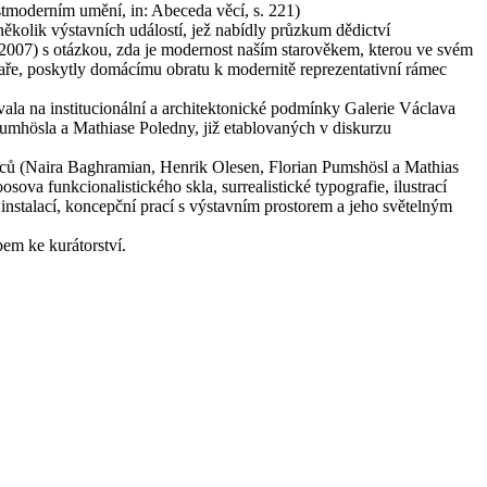
ostmoderním umění, in: Abeceda věcí, s. 221)
kolik výstavních událostí, jež nabídly průzkum dědictví
2007) s otázkou, zda je modernost naším starověkem, kterou ve svém
saře, poskytly domácímu obratu k modernitě reprezentativní rámec
vala na institucionální a architektonické podmínky Galerie Václava
umhösla a Mathiase Poledny, již etablovaných v diskurzu
ců (Naira Baghramian, Henrik Olesen, Florian Pumshösl a Mathias
va funkcionalistického skla, surrealistické typografie, ilustrací
instalací, koncepční prací s výstavním prostorem a jeho světelným
pem ke kurátorství.