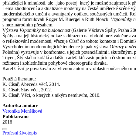
příslušející k minulosti, ale „jako postoj, který je možné zaujmout k
Téma zhodnocení a aktualizace moderny na české umělecké scéně výraz
modernistického umění a avantgardy optikou současných umělců. Roli
programu formulovali Roger M. Buergel a Ruth Noack.
Vzpomínky n
s mezinárodním přesahem.
Výstava
Vzpomínky na budoucnost
(Galerie Václava Špály, Praha 2009
Špály a na její historický odkaz s důrazem na období meziválečné a
o reflektování modernosti, vřazuje Císař do tohoto kontextu i Domi
Vyvrcholením modernologické tendence je pak výstava
Obrazy a pře
Poledna) vystavuje v konfrontaci s jejich potenciálními i skutečnými 
Toyen, Štýrského koláží a dalších artefaktů zastupujících českou mez
režimem i zohledněním pohybové choreografie diváka.
Karel Císař je považován za vlivnou autoritu v oblasti současného um
Použitá literatura:
K. Císař, Abeceda věcí, 2014.
K. Císař, Stav věcí, 2012.
K. Císař, Věci, o kterých s nikým nemluvím, 2010.
Autor/ka anotace
Veronika Menšíková
Publikováno
2016
Profesní životopis