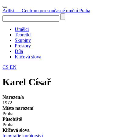
Artlist
— Centrum pro současné umění Praha
Umělci
Teoretici
Skupiny
Prostory
Díla
Klíčová slova
CS
EN
Karel Císař
Narozen/a
1972
Místo narození
Praha
Působiště
Praha
Klíčová slova
fotografie
kurátorství