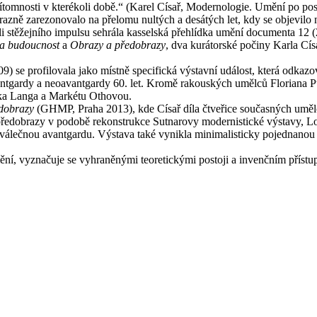
 přítomnosti v kterékoli době.“ (Karel Císař, Modernologie. Umění po p
ně zarezonovalo na přelomu nultých a desátých let, kdy se objevilo ně
 stěžejního impulsu sehrála kasselská přehlídka umění documenta 12 (
a budoucnost
a
Obrazy a předobrazy
, dva kurátorské počiny Karla Cí
) se profilovala jako místně specifická výstavní událost, která odkazo
vantgardy a neoavantgardy 60. let. Kromě rakouských umělců Floriana P
nika Langa a Markétu Othovou.
dobrazy
(GHMP, Praha 2013), kde Císař díla čtveřice současných uměl
předobrazy v podobě rekonstrukce Sutnarovy modernistické výstavy, Looso
iválečnou avantgardu. Výstava také vynikla minimalisticky pojednanou 
ění, vyznačuje se vyhraněnými teoretickými postoji a invenčním přístu