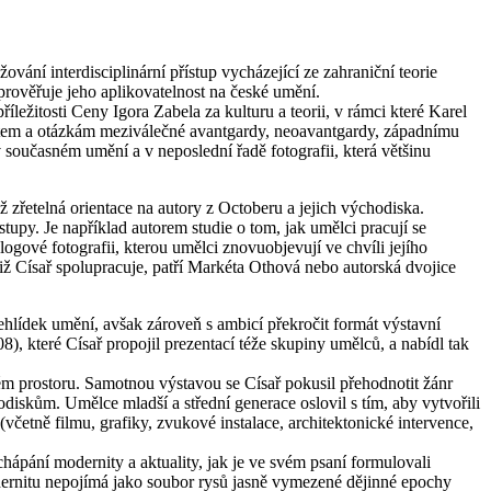
ování interdisciplinární přístup vycházející ze zahraniční teorie
a prověřuje jeho aplikovatelnost na české umění.
příležitosti Ceny Igora Zabela za kulturu a teorii, v rámci které Karel
stem a otázkám meziválečné avantgardy, neoavantgardy, západnímu
 současném umění a v neposlední řadě fotografii, která většinu
již zřetelná orientace na autory z Octoberu a jejich východiska.
stupy. Je například autorem studie o tom, jak umělci pracují se
ogové fotografii, kterou umělci znovuobjevují ve chvíli jejího
 Císař spolupracuje, patří Markéta Othová nebo autorská dvojice
hlídek umění, avšak zároveň s ambicí překročit formát výstavní
 které Císař propojil prezentací téže skupiny umělců, a nabídl tak
ném prostoru. Samotnou výstavou se Císař pokusil přehodnotit žánr
diskům. Umělce mladší a střední generace oslovil s tím, aby vytvořili
(včetně filmu, grafiky, zvukové instalace, architektonické intervence,
hápání modernity a aktuality, jak je ve svém psaní formulovali
odernitu nepojímá jako soubor rysů jasně vymezené dějinné epochy