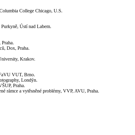
Columbia College Chicago, U.S.
. Purkyně, Ústí nad Labem.
, Praha.
ců, Dox, Praha.
 University, Krakov.
í, FaVU VUT, Brno.
hotography, Londýn.
, VŠUP, Praha.
mlčené rámce a vytěsněné problémy, VVP, AVU, Praha.