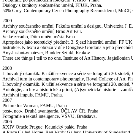
Dialogy s kurátory současného umění, FFUK, Praha.
50% Grey. Contemporary Czech Photography Reconsidered, MoCP, 
2009
Archivy současného umění, Fakulta umění a designu, Univerzita J. E
Archivy současného umění, Brno Art Fair.
Velké zrcadlo, Dům umění města Brna.
Apropriace jako teoretický předmět, 3. Sjezd historiků umění, FF UK
Instrukce. K textu a obrazu v díle Douglase Gordona a jeho předchůd
Any-instant-whatever, Bunkier Sztuki, Krakov.
There are things I tell to no one, Institute of Art History, Jagiellonian
2008
Libovolný okamžik. K užití sekvence a série ve fotografii 20. stolet
Archival turn in contemporary photography, Royal College of Art, P
Libovolný okamžik. K užití sekvence a série ve fotografii 20. století
Antologie, archiv a historické a priori, (A)symetrické historie – za
Archivní impuls, FAMU, Praha.
2007
Picture for Woman, FAMU, Praha
post-, neo-, Druhá avantgarda, ÚČL AV ČR, Praha
Fotografie a tekutá inteligence, VŠVU, Bratislava.
2006
XXIV Oracle Prague, Kaunický palác, Praha
A Place Called Home, Reg Vardy Gallery, University of Sunderland.