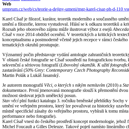
Web
umprum.cz/web/cs/teorie-a-dejiny-umeni/mgr-karel-cisar-ph-d-110 v
Karel Císař je filozof, kurátor, teoretik moderního a současného umění
umění a filozofie, kterou vystudoval. Hlásí se k odkazu teoretiků a kri
Rozsah jeho oborového zájmu může ilustrovat výbor z esejů
Abeceda
Císař v roce 2014 obdržel ocenění. V teoretických a kritických te
konceptualismu a postmoderně včetně jejich recepce v rámci českého p
tematických okruhů prostupuje.
Významný počin představuje vydání antologie zahraničních teoretick
V oblasti české fotografie se Císař soustředí na fotografickou tvorbu,
sekvenční a sériovou fotografií (
Libovolný okamžik. K užití fotografi
zastarávání (
50% Grey: Contemporary Czech Photography Reconsid
Martin Polák a Lukáš Jasanský.
Je autorem monografií
Věci, o kterých s nikým nemluvím
(2010) a
Sta
dokumentace. První jmenovaná monografie slouží k přemostění dvou po
možnost sledovat jejich umělecký posun.
Stav věcí
plní funkci katalogu 3. ročníku brněnské přehlídky Sochy v u
umění ve veřejném prostoru, který lze považovat za historicky uzavře
místně specifické zásahy do veřejného prostoru, vybírali k tomu místa s
performance nebo fotografie).
Karel Císař vnesl do českého prostředí koncept modernologie, jehož fi
Michel Foucault a Gilles Deleuze. Takové pojetí namísto lineárního 