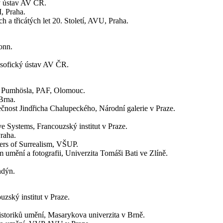
ký ústav AV ČR.
, Praha.
 a třicátých let 20. Století, AVU, Praha.
onn.
losofický ústav AV ČR.
F. Pumhösla, PAF, Olomouc.
Brna.
ečnost Jindřicha Chalupeckého, Národní galerie v Praze.
e Systems, Francouzský institut v Praze.
raha.
pers of Surrealism, VŠUP.
 umění a fotografii, Univerzita Tomáši Bati ve Zlíně.
ndýn.
uzský institut v Praze.
historiků umění, Masarykova univerzita v Brně.