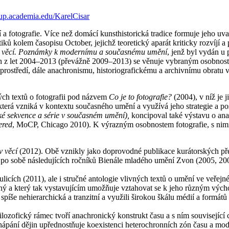
sup.academia.edu/KarelCisar
 a fotografie. Více než domácí kunsthistorická tradice formuje jeho uvaž
tiků kolem časopisu October, jejichž teoretický aparát kriticky rozvíjí 
 věcí. Poznámky k modernímu a současnému umění
, jenž byl vydán u 
xtech z let 2004–2013 (převážně 2009–2013) se věnuje vybraným osobno
rostředí, dále anachronismu, historiografickému a archivnímu obratu v
ých textů o fotografii pod názvem
Co je to fotografie?
(2004), v níž je 
 která vzniká v kontextu současného umění a využívá jeho strategie a po
cké sekvence a série v současném umění),
koncipoval také výstavu o anal
ered
, MoCP, Chicago 2010). K výrazným osobnostem fotografie, s nimiž
v věcí
(2012). Obě vznikly jako doprovodné publikace kurátorských pře
 sobě následujících ročníků Bienále mladého umění Zvon (2005, 2008),
licích (2011), ale i stručné antologie vlivných textů o umění ve veřej
ný a který tak vystavujícím umožňuje vztahovat se k jeho různým výcho
píše nehierarchická a tranzitní a využili širokou škálu médií a formátů 
lozofický rámec tvoří anachronický konstrukt času a s ním související c
chápání dějin upřednostňuje koexistenci heterochronních zón času a m