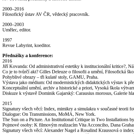
2000–2016
Filosofický ústav AV ČR, vědecký pracovník.
2000–2003
Umělec, editor.
1997
Revue Labyrint, koeditor.
Přednášky a konference:
2016
Jiří Kovanda: Od administrativní estetiky k institucionální kritice?, Ná
Co je to tvůrčí akt? Gilles Deleuze o filosofii a umění, Filosofická 
Pohyblivé obrazy – tři kulaté stoly, GAMU, Praha.
Výstava jako médium: Od modernistických didaktických výstav k 
Konceptuální umění, archiv a historické a priori, Vysoká škola výtvar
Diskuze k výstavě Dominik Gajarský: Carausius morosus, Galerie hl
2015
Signatury všech věcí: Index, mimikry a simulakra v současné teorii 
Dialogue: On Transmissions, MoMA, New York.
The Sun on a Picture. An Institutional Critique in Two Installations
Pojmové osoby: K filmovým realizacím Vita Acconciho, Dana Graham
Signatury všech věcí: Alexander Nagel a Rosalind Kraussová o indexu