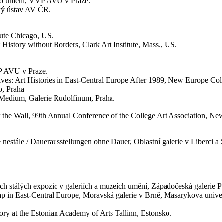
ého umění, VVP AVU v Praze.
cký ústav AV ČR.
tute Chicago, US.
History without Borders, Clark Art Institute, Mass., US.
VP AVU v Praze.
ives: Art Histories in East-Central Europe After 1989, New Europe Co
o, Praha
 Medium, Galerie Rudolfinum, Praha.
r the Wall, 99th Annual Conference of the College Art Association, Ne
estále / Dauerausstellungen ohne Dauer, Oblastní galerie v Liberci a 
 stálých expozic v galeriích a muzeích umění, Západočeská galerie P
Map in East-Central Europe, Moravská galerie v Brně, Masarykova univer
tory at the Estonian Academy of Arts Tallinn, Estonsko.