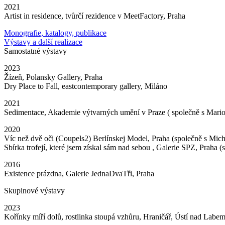
2021
Artist in residence, tvůrčí rezidence v MeetFactory, Praha
Monografie, katalogy, publikace
Výstavy a další realizace
Samostatné výstavy
2023
Žízeň, Polansky Gallery, Praha
Dry Place to Fall, eastcontemporary gallery, Miláno
2021
Sedimentace, Akademie výtvarných umění v Praze ( společně s Mari
2020
Víc než dvě oči (Coupels2) Berlínskej Model, Praha (společně s Mi
Sbírka trofejí, které jsem získal sám nad sebou , Galerie SPZ, Prah
2016
Existence prázdna, Galerie JednaDvaTři, Praha
Skupinové výstavy
2023
Kořínky míří dolů, rostlinka stoupá vzhůru, Hraničář, Ústí nad Labe