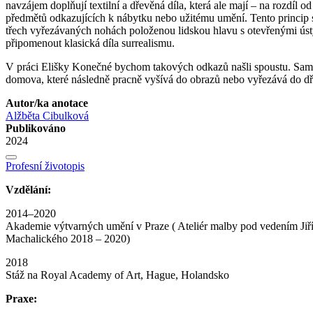
navzájem doplňují textilní a dřevěná díla, která ale mají – na rozdíl
předmětů odkazujících k nábytku nebo užitému umění. Tento princip 
třech vyřezávaných nohách položenou lidskou hlavu s otevřenými ústy
připomenout klasická díla surrealismu.
V práci Elišky Konečné bychom takových odkazů našli spoustu. Sama 
domova, které následně pracně vyšívá do obrazů nebo vyřezává do dř
Autor/ka anotace
Alžběta Cibulková
Publikováno
2024
Profesní životopis
Vzdělání:
2014–2020
Akademie výtvarných umění v Praze ( Ateliér malby pod vedením Jiř
Machalického 2018 – 2020)
2018
Stáž na Royal Academy of Art, Hague, Holandsko
Praxe: