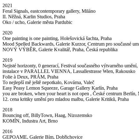
2021
Feral Signals, eastcontemporary gallery, Miláno
II. Něžná, Karlin Studios, Praha
Oko / ucho, Galerie města Pardubic
2020
One painting is one painting, Holešovická šachta, Praha
Mood Spelled Backwards, Galerie Kurzor, Centrum pro současné um
NOVÝ VÝBĚR, Galerie Kvalitář, Praha, Česká republika
2019
Nejisté horizonty, 0 generací, Festival současného výtvarného umění, 
instalace v PARALLEL VIENNA, Lassallestrasse Wien, Rakousko
Folie à Deux, PRÁM, Praha
To nejlepší mě ještě nepotkalo, Kovárna, Valeč
Easy Peasy Lemon Squeeze, Garage Gallery Karlín, Praha
you are broken, when your heart is not open , České centrum Berlín
12. cena kritiky umění pro mladou malbu, Galerie Kritiků, Praha
2018
Bouncing off, BillyTown, Haag, Nizozemsko
KOMÍN, Industra Art, Brno
2016
GEPOAME, Galerie Bím, Dobřichovice