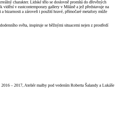
surreálný charakter. Lidské tělo se doslovně promítá do dřevěných
 k vidění v eastcontemporary gallery v Miláně a jež představuje na
a bizarnosti a zároveň i použití hravé, přímočaré metafory může
enního světa, inspiruje se běžnými situacemi nejen z prostředí
a 2016 – 2017, Ateliér malby pod vedením Roberta Šalandy a Lukáše