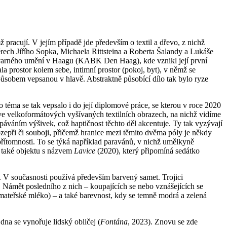
 pracují. V jejím případě jde především o textil a dřevo, z nichž
iérech Jiřího Sopka, Michaela Rittsteina a Roberta Šalandy a Lukáše
tvarného umění v Haagu (KABK Den Haag), kde vznikl její první
a prostor kolem sebe, intimní prostor (pokoj, byt), v němž se
sobem vepsanou v hlavě. Abstraktně působící dílo tak bylo ryze
 téma se tak vepsalo i do její diplomové práce, se kterou v roce 2020
e ve velkoformátových vyšívaných textilních obrazech, na nichž vidíme
ycpáváním výšivek, což haptičnost těchto děl akcentuje. Ty tak vyzývají
ozepři či souboji, přičemž hranice mezi těmito dvěma póly je někdy
 přítomnosti. To se týká například paravánů, v nichž umělkyně
e také objektu s názvem
Lavice
(2020), který připomíná sedátko
k. V současnosti používá především barvený samet. Trojici
 Námět posledního z nich – koupajících se nebo vznášejících se
e mateřské mléko) – a také barevnost, kdy se temně modrá a zelená
dna se vynořuje lidský obličej (
Fontána
, 2023). Znovu se zde