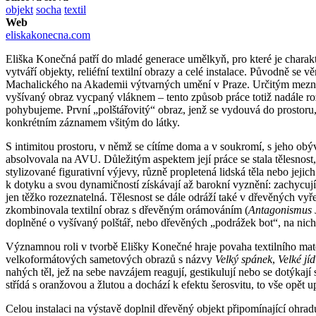
objekt
socha
textil
Web
eliskakonecna.com
Eliška Konečná patří do mladé generace umělkyň, pro které je charakte
vytváří objekty, reliéfní textilní obrazy a celé instalace. Původně s
Machalického na Akademii výtvarných umění v Praze. Určitým mezní
vyšívaný obraz vycpaný vláknem – tento způsob práce totiž nadále roz
pohybujeme. První „polštářovitý“ obraz, jenž se vydouvá do prostor
konkrétním záznamem všitým do látky.
S intimitou prostoru, v němž se cítíme doma a v soukromí, s jeho obý
absolvovala na AVU. Důležitým aspektem její práce se stala tělesnost,
stylizované figurativní výjevy, různě propletená lidská těla nebo jeji
k dotyku a svou dynamičností získávají až barokní vyznění: zachycují 
jen těžko rozeznatelná. Tělesnost se dále odráží také v dřevěných vyř
zkombinovala textilní obraz s dřevěným orámováním (
Antagonismus 
doplněné o vyšívaný polštář, nebo dřevěných „podrážek bot“, na nic
Významnou roli v tvorbě Elišky Konečné hraje povaha textilního mater
velkoformátových sametových obrazů s názvy
Velký spánek
,
Velké jíd
nahých těl, jež na sebe navzájem reagují, gestikulují nebo se dotýkaj
střídá s oranžovou a žlutou a dochází k efektu šerosvitu, to vše opět
Celou instalaci na výstavě doplnil dřevěný objekt připomínající ohradu