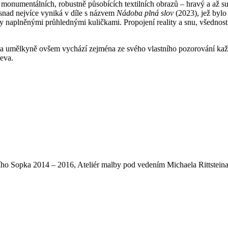
 od monumentálních, robustně působících textilních obrazů – hravý a až 
snad nejvíce vyniká v díle s názvem
Nádoba plná slov
(2023), jež bylo
 naplněnými průhlednými kuličkami. Propojení reality a snu, všednosti 
umělkyně ovšem vychází zejména ze svého vlastního pozorování každod
eva.
ího Sopka 2014 – 2016, Ateliér malby pod vedením Michaela Rittstein