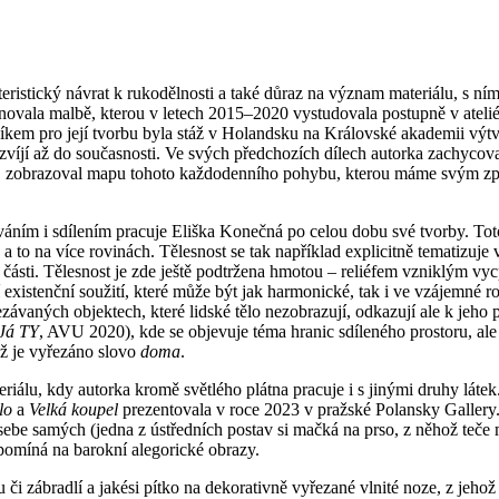
ristický návrat k rukodělnosti a také důraz na význam materiálu, s nímž
e věnovala malbě, kterou v letech 2015–2020 vystudovala postupně v atel
kem pro její tvorbu byla stáž v Holandsku na Královské akademii vý
víjí až do současnosti. Ve svých předchozích dílech autorka zachycoval
u, zobrazoval mapu tohoto každodenního pohybu, kterou máme svým způ
váním i sdílením pracuje Eliška Konečná po celou dobu své tvorby. Toto
 a to na více rovinách. Tělesnost se tak například explicitně tematizuj
ch části. Tělesnost je zde ještě podtržena hmotou – reliéfem vzniklým v
existenční soužití, které může být jak harmonické, tak i ve vzájemné r
ezávaných objektech, které lidské tělo nezobrazují, odkazují ale k jeho
Já TY
, AVU 2020), kde se objevuje téma hranic sdíleného prostoru, al
hž je vyřezáno slovo
doma
.
iálu, kdy autorka kromě světlého plátna pracuje i s jinými druhy láte
lo
a
Velká koupel
prezentovala v roce 2023 v pražské Polansky Gallery.
í sebe samých (jedna z ústředních postav si mačká na prso, z něhož teč
 upomíná na barokní alegorické obrazy.
 či zábradlí a jakési pítko na dekorativně vyřezané vlnité noze, z jehož 