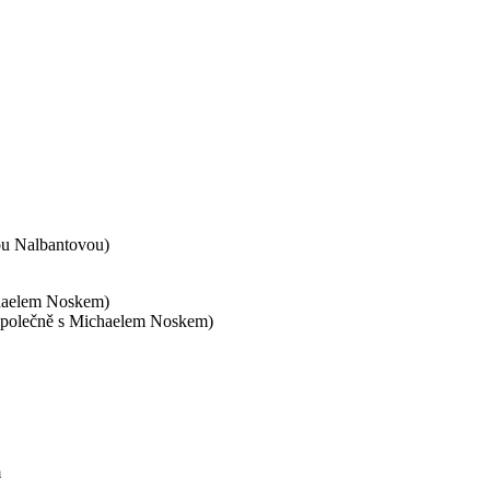
ou Nalbantovou)
chaelem Noskem)
a (společně s Michaelem Noskem)
m