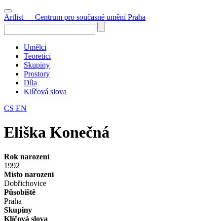
Artlist
— Centrum pro současné umění Praha
Umělci
Teoretici
Skupiny
Prostory
Díla
Klíčová slova
CS
EN
Eliška Konečná
Rok narození
1992
Místo narození
Dobřichovice
Působiště
Praha
Skupiny
Klíčová slova