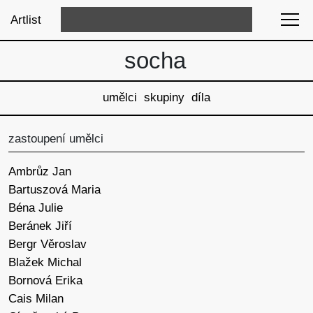
Artlist
socha
umělci
skupiny
díla
zastoupení umělci
Ambrůz Jan
Bartuszová Maria
Béna Julie
Beránek Jiří
Bergr Věroslav
Blažek Michal
Bornová Erika
Cais Milan