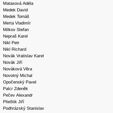
Matasová Adéla
Medek David
Medek Tomáš
Merta Vladimír
Milkov Stefan
Nepraš Karel
Nikl Petr
Nikl Richard
Novák Vratislav Karel
Novák Jiří
Nováková Věra
Novotný Michal
Opočenský Pavel
Palcr Zdeněk
Pečev Alexandr
Plieštik Jiří
Podhrázský Stanislav