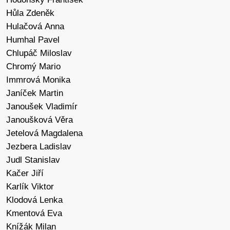
Hůla Zdeněk
Hulačová Anna
Humhal Pavel
Chlupáč Miloslav
Chromý Mario
Immrová Monika
Janíček Martin
Janoušek Vladimír
Janoušková Věra
Jetelová Magdalena
Jezbera Ladislav
Judl Stanislav
Kačer Jiří
Karlík Viktor
Klodová Lenka
Kmentová Eva
Knížák Milan