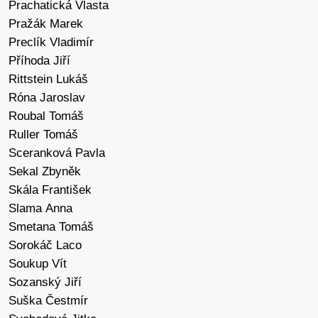
Prachatická Vlasta
Pražák Marek
Preclík Vladimír
Příhoda Jiří
Rittstein Lukáš
Róna Jaroslav
Roubal Tomáš
Ruller Tomáš
Sceranková Pavla
Sekal Zbyněk
Skála František
Slama Anna
Smetana Tomáš
Sorokáč Laco
Soukup Vít
Sozanský Jiří
Suška Čestmír