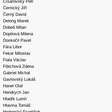
Císařovský Petr
Černický Jiří
Černý David
Delong Marek
Dobeš Milan
Dopitová Milena
Doskočil Pavel
Fára Libor
Fekar Miloslav
Fiala Václav
Fibichová Zdena
Gabriel Michal
Gavlovský Lukáš
Hanel Olaf
Hendrych Jan
Hladík Lumír
Hlavina Tomáš
Hodonský František