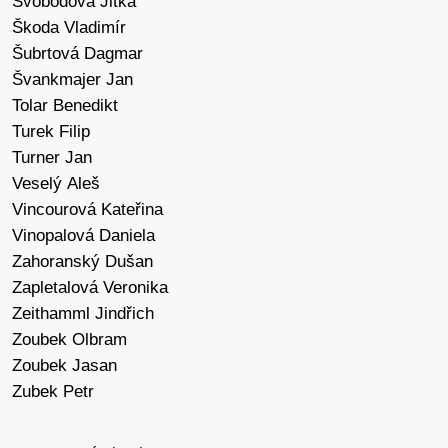
Svobodová Jitka
Škoda Vladimír
Šubrtová Dagmar
Švankmajer Jan
Tolar Benedikt
Turek Filip
Turner Jan
Veselý Aleš
Vincourová Kateřina
Vinopalová Daniela
Zahoranský Dušan
Zapletalová Veronika
Zeithamml Jindřich
Zoubek Olbram
Zoubek Jasan
Zubek Petr