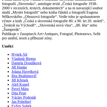
fotografii „Slovensko“, antologie textů „Česká fotografie 1938–
2000 v recenzích, textech, dokumentech“ a na ni navazující soubor
studií „Myslet fotografii“ nebo kniha článků a fotografií Eugena
Wiškovského „Obrazová fotografie“. Vedle toho je spoluautorem
výstav a knih „Česká a slovenská fotografie 80. a 90. let 20. století“,
„Tenkrát na Východě“, „Slovenská nová vlna“, „80. léta“ nebo
„Šumperák“.
Publikuje v časopisech Art+Antiques, Fotograf, Photonews, Sešit
pro umění, teorii a příbuzné zóny.
Umělci
Hynek Alt
Vladimír Birgus
Daniela Dostálková
Jiří Hanke
Jolana Havelková
Ibra Ibrahimovič
Jiří Křenek
Aleš Kuneš
Pavel Mára
Dita Pepe
Václav Podestát
Jan Pohribný
Evžen Sobek