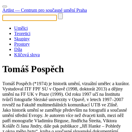
Artlist
— Centrum pro současné umění Praha
Umělci
Teoretici
Skupiny
Prostory
Díla
Klíčová slova
Tomáš Pospěch
Tomáš Pospěch (*1974) je historik umění, vizuální umělec a kurátor.
Vystudoval ITF FPF SU v Opavě (1998, doktorát 2013) a dějiny
umění na FF UK v Praze (1999). Od roku 1997 učí na Institutu
tvůrčí fotografie Slezské univerzity v Opavě, v letech 1997–2007
rovněž na Fakultě multimediálních komunikací UTB ve Zlíně.
Jako historik umění se zaměřuje především na fotografii a současné
umění střední Evropy. Je autorem více než dvaceti knih, mezi něž
patří monografie Vladimíra Birguse, Jindřicha Štreita, Viktora
Koláře či Jana Jindry, dále pak publikace „Jiří Hanke – Pohledy
z okna mého bytu“, kniha o současné slovenské dokumentární