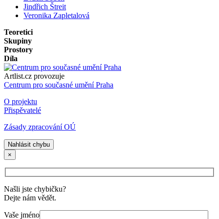
Jindřich Štreit
Veronika Zapletalová
Teoretici
Skupiny
Prostory
Díla
Artlist.cz provozuje
Centrum pro současné umění Praha
O projektu
Přispěvatelé
Zásady zpracování OÚ
Nahlásit chybu
×
Našli jste chybičku?
Dejte nám vědět.
Vaše jméno